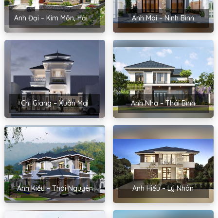
Anh Đại – Kim Môn, Hải Dương
Anh Mai – Ninh Bình
Chị Giang – Xuân Mai
Anh Nha – Thái Bình
Anh Kiều – Thái Nguyên
Anh Hiếu – Lý Nhân