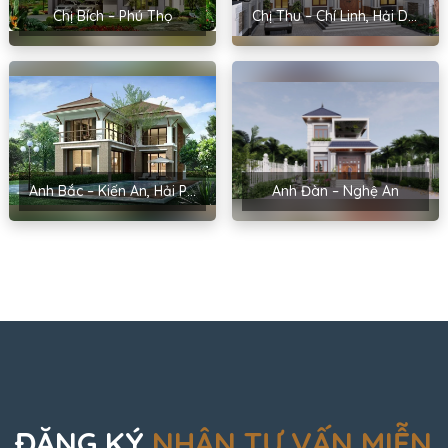
Chị Bích – Phú Thọ
Chị Thu – Chí Linh, Hải Dương
Anh Bắc – Kiến An, Hải Phòng
Anh Đàn – Nghệ An
ĐĂNG KÝ
NHẬN TƯ VẤN MIỄN