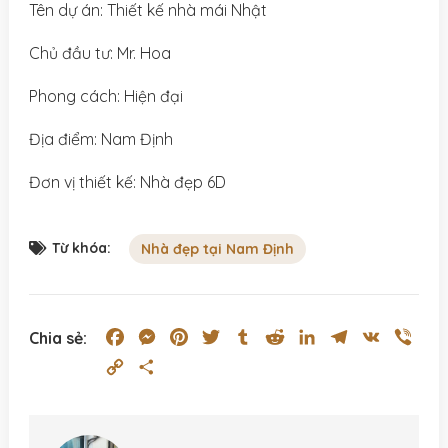
Tên dự án: Thiết kế nhà mái Nhật
Chủ đầu tư: Mr. Hoa
Phong cách: Hiện đại
Địa điểm: Nam Định
Đơn vị thiết kế: Nhà đẹp 6D
Từ khóa:
Nhà đẹp tại Nam Định
Facebook
Messenger
Pinterest
Twitter
Tumblr
Reddit
LinkedIn
Telegram
VK
Vibe
Chia sẻ:
Copy
Share
Link