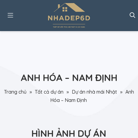
ANH HÓA – NAM ĐỊNH
Trang chủ
»
Tất cả dự án
»
Dự án nhà mái Nhật
»
Anh
Hóa – Nam Định
HÌNH ẢNH DỰ ÁN