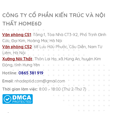
CÔNG TY CỔ PHẦN KIẾN TRÚC VÀ NỘI
THẤT HOME6D
Văn phòng CS1
:
Tầng 1, Tòa Nhà CT3-X2, Phố Trịnh Đình
Cửu, Đại Kim, Hoàng Mai, Hà Nội
Văn phòng CS2
:
68 Lưu Hữu Phước, Cầu Diễn, Nam Từ
Liêm, Hà Nội
Xưởng Nội Thất
:
Thôn Lai Hạ, xã Hùng An, huyện Kim
Động, tỉnh Hưng Yên
Hotline:
0865 381 919
Email:
nhadep6d.com@gmail.com
Thời gian làm việc:
8:00 – 18:00 (Thứ 2-Thứ 7)