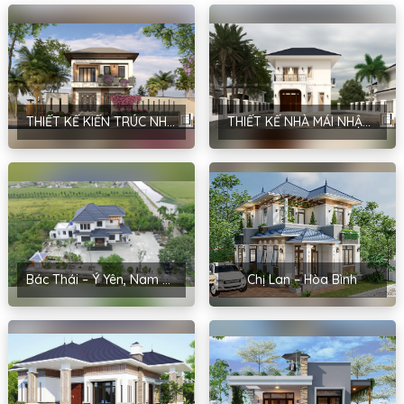
THIẾT KẾ KIẾN TRÚC NHÀ MÁI NHẬT PHONG CÁCH HIỆN ĐẠI TẠI HÀ NỘI – ANH MẠNH
THIẾT KẾ NHÀ MÁI NHẬT PHONG CÁCH HIỆN ĐẠI TẠI HÀ NỘI – ANH ĐINH
Bác Thái – Ý Yên, Nam Định
Chị Lan – Hòa Bình