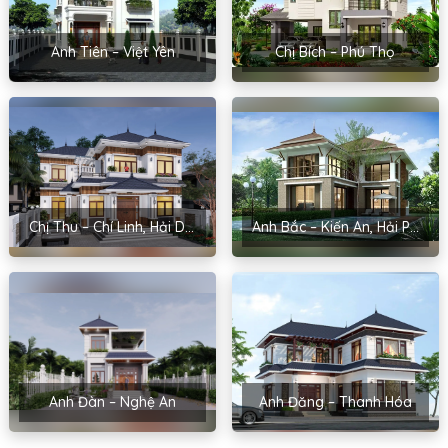
Anh Tiên – Việt Yên
Chị Bích – Phú Thọ
Chị Thu – Chí Linh, Hải Dương
Anh Bắc – Kiến An, Hải Phòng
Anh Đàn – Nghệ An
Anh Đăng – Thanh Hóa