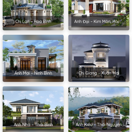
Chị Lan – Hòa Bình
Anh Đại – Kim Môn, Hải Dương
Anh Mai – Ninh Bình
Chị Giang – Xuân Mai
Anh Nha – Thái Bình
Anh Kiều – Thái Nguyên