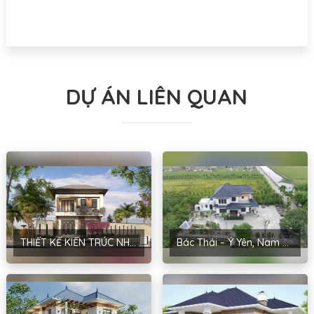
DỰ ÁN LIÊN QUAN
THIẾT KẾ KIẾN TRÚC NHÀ MÁI NHẬT PHONG CÁCH HIỆN ĐẠI TẠI HÀ NỘI – ANH MẠNH
Bác Thái – Ý Yên, Nam Định