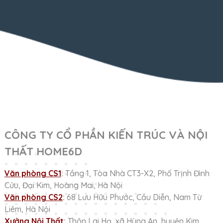
CÔNG TY CỔ PHẦN KIẾN TRÚC VÀ NỘI
THẤT HOME6D
Văn phòng CS1
:
Tầng 1, Tòa Nhà CT3-X2, Phố Trịnh Đình
Cửu, Đại Kim, Hoàng Mai, Hà Nội
Văn phòng CS2
:
68 Lưu Hữu Phước, Cầu Diễn, Nam Từ
Liêm, Hà Nội
Xưởng Nội Thất
:
Thôn Lai Hạ, xã Hùng An, huyện Kim