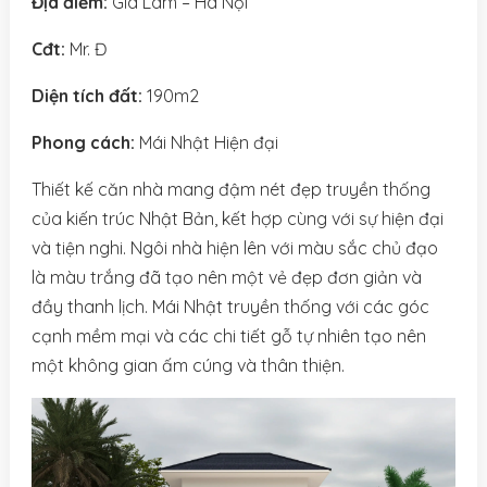
Địa điểm:
Gia Lâm – Hà Nội
Cđt:
Mr. Đ
Diện tích đất:
190m2
Phong cách:
Mái Nhật Hiện đại
Thiết kế căn nhà mang đậm nét đẹp truyền thống
của kiến trúc Nhật Bản, kết hợp cùng với sự hiện đại
và tiện nghi. Ngôi nhà hiện lên với màu sắc chủ đạo
là màu trắng đã tạo nên một vẻ đẹp đơn giản và
đầy thanh lịch. Mái Nhật truyền thống với các góc
cạnh mềm mại và các chi tiết gỗ tự nhiên tạo nên
một không gian ấm cúng và thân thiện.