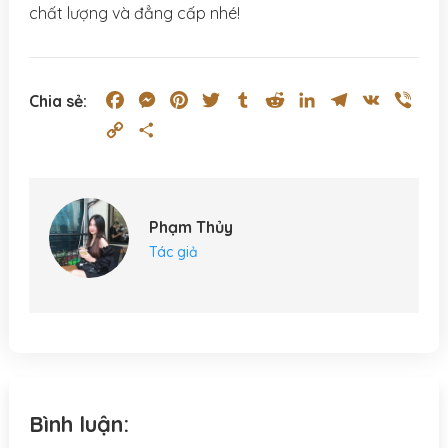
chất lượng và đẳng cấp nhé!
Facebook
Messenger
Pinterest
Twitter
Tumblr
Reddit
LinkedIn
Telegram
VK
Vibe
Chia sẻ:
Copy
Share
Link
Phạm Thủy
Tác giả
Bình luận: