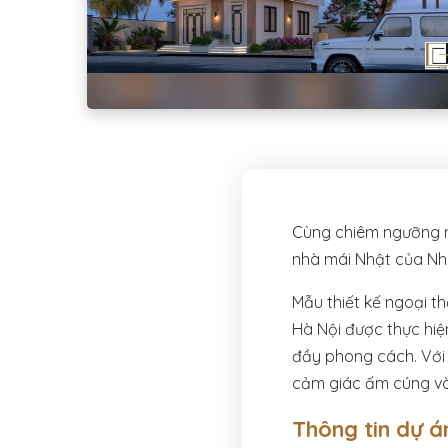
Cùng chiêm ngưỡng ng
nhà mái Nhật của Nhà
Mẫu thiết kế ngoại t
Hà Nội được thực hiệ
đầy phong cách. Với
cảm giác ấm cúng và
Thông tin dự á