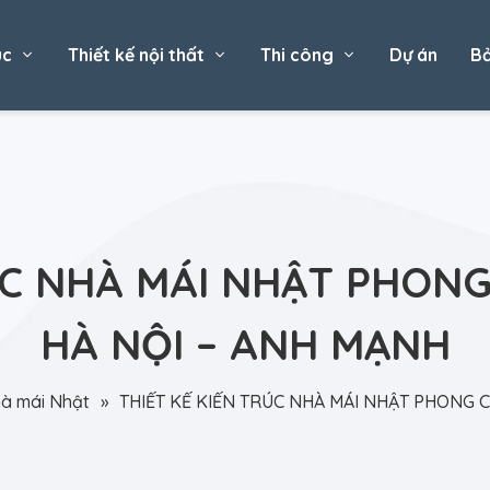
úc
Thiết kế nội thất
Thi công
Dự án
Bả
ÚC NHÀ MÁI NHẬT PHONG 
HÀ NỘI – ANH MẠNH
à mái Nhật
»
THIẾT KẾ KIẾN TRÚC NHÀ MÁI NHẬT PHONG C