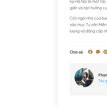
tại Hà Nội là một tá
giãn và tận hưởng cu
Còn ngôi nhà của bạn
vào mục Tư vấn Miễn 
lượng và đẳng cấp n
Facebo
Me
Chia sẻ:
Phạ
Tác g