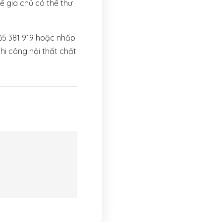
ể gia chủ có thể thư
865 381 919 hoặc nhấp
hi công nội thất chất