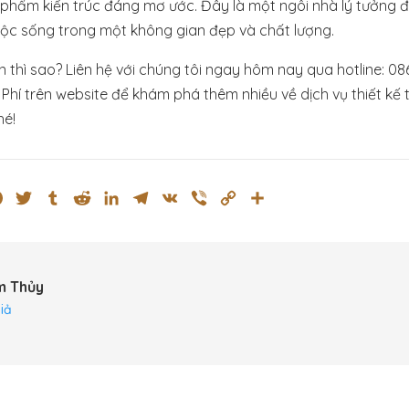
c phẩm kiến trúc đáng mơ ước. Đây là một ngôi nhà lý tưởng đ
ộc sống trong một không gian đẹp và chất lượng.
 thì sao? L
iên hệ với chúng tôi ngay hôm nay qua hotline: 0
Phí trên website để khám phá thêm nhiều về dịch vụ thiết kế t
hé!
ok
ssenger
Pinterest
Twitter
Tumblr
Reddit
LinkedIn
Telegram
VK
Viber
Copy
Share
Link
m Thủy
iả