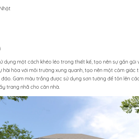
Nhật
i
 dụng một cách khéo léo trong thiết kế, tạo nên sự gần gũ
 hài hòa với môi trường xung quanh, tạo nên một cảm giác 
áo. Gam màu trắng được sử dụng sơn tường để tôn lên các ch
đầy trang nhã cho căn nhà.