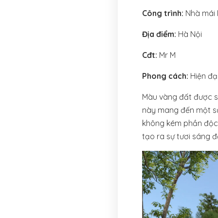
Công trình:
Nhà mái 
Địa điểm:
Hà Nội
Cđt:
Mr M
Phong cách:
Hiện đạ
Màu vàng đất được sử
này mang đến một sự
không kém phần độc đ
tạo ra sự tươi sáng 