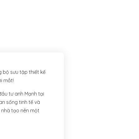
bộ sưu tập thiết kế
i mắt!
đầu tư anh Mạnh tại
n sống tinh tế và
i nhà tạo nên một