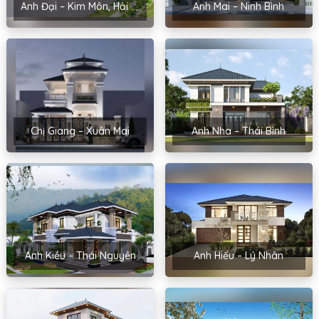
Anh Đại – Kim Môn, Hải Dương
Anh Mai – Ninh Bình
Chị Giang – Xuân Mai
Anh Nha – Thái Bình
Anh Kiều – Thái Nguyên
Anh Hiếu – Lý Nhân