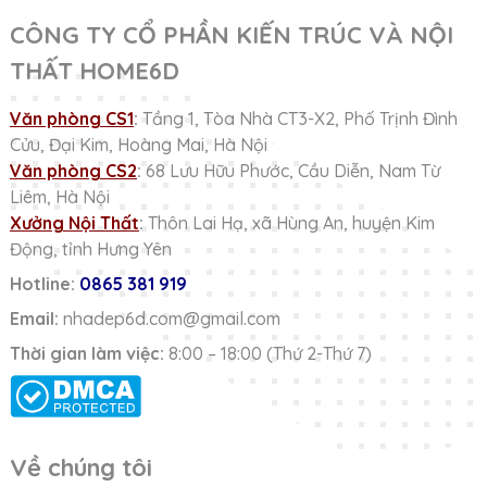
CÔNG TY CỔ PHẦN KIẾN TRÚC VÀ NỘI
THẤT HOME6D
Văn phòng CS1
:
Tầng 1, Tòa Nhà CT3-X2, Phố Trịnh Đình
Cửu, Đại Kim, Hoàng Mai, Hà Nội
Văn phòng CS2
:
68 Lưu Hữu Phước, Cầu Diễn, Nam Từ
Liêm, Hà Nội
Xưởng Nội Thất
:
Thôn Lai Hạ, xã Hùng An, huyện Kim
Động, tỉnh Hưng Yên
Hotline:
0865 381 919
Email:
nhadep6d.com@gmail.com
Thời gian làm việc:
8:00 – 18:00 (Thứ 2-Thứ 7)
Về chúng tôi