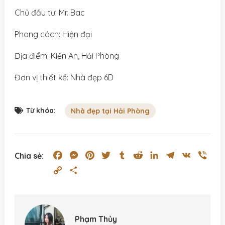
Chủ đầu tư: Mr. Bac
Phong cách: Hiện đại
Địa điểm: Kiến An, Hải Phòng
Đơn vị thiết kế: Nhà đẹp 6D
Từ khóa:
Nhà đẹp tại Hải Phòng
Facebook
Messenger
Pinterest
Twitter
Tumblr
Reddit
LinkedIn
Telegram
VK
Vibe
Chia sẻ:
Copy
Share
Link
Phạm Thủy