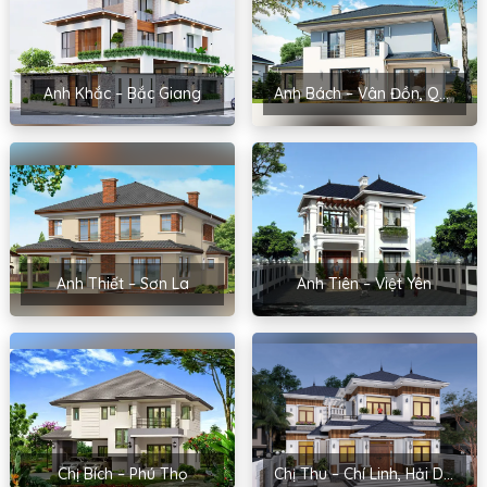
Anh Khắc – Bắc Giang
Anh Bách – Vân Đồn, Quảng Ninh
Anh Thiết – Sơn La
Anh Tiên – Việt Yên
Chị Bích – Phú Thọ
Chị Thu – Chí Linh, Hải Dương