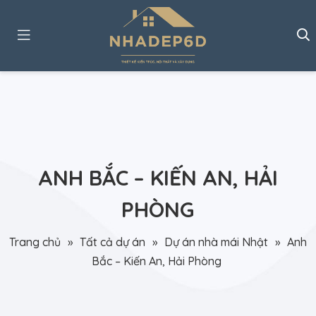
ANH BẮC – KIẾN AN, HẢI
PHÒNG
Trang chủ
»
Tất cả dự án
»
Dự án nhà mái Nhật
»
Anh
Bắc – Kiến An, Hải Phòng