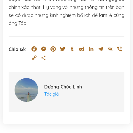
chính xác nhất. Hy vọng với những thông tin trên bạn
sẽ có được những kinh nghiệm bổ ích để làm lễ cúng
ông Táo.
Facebook
Messenger
Pinterest
Twitter
Tumblr
Reddit
LinkedIn
Telegram
VK
Vibe
Chia sẻ:
Copy
Share
Link
Dương Chúc Linh
Tác giả