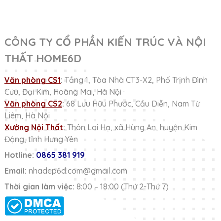
CÔNG TY CỔ PHẦN KIẾN TRÚC VÀ NỘI
THẤT HOME6D
Văn phòng CS1
:
Tầng 1, Tòa Nhà CT3-X2, Phố Trịnh Đình
Cửu, Đại Kim, Hoàng Mai, Hà Nội
Văn phòng CS2
:
68 Lưu Hữu Phước, Cầu Diễn, Nam Từ
Liêm, Hà Nội
Xưởng Nội Thất
:
Thôn Lai Hạ, xã Hùng An, huyện Kim
Động, tỉnh Hưng Yên
Hotline:
0865 381 919
Email:
nhadep6d.com@gmail.com
Thời gian làm việc:
8:00 – 18:00 (Thứ 2-Thứ 7)