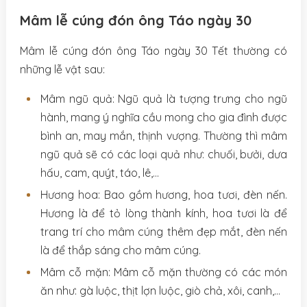
Mâm lễ cúng đón ông Táo ngày 30
Mâm lễ cúng đón ông Táo ngày 30 Tết thường có
những lễ vật sau:
Mâm ngũ quả: Ngũ quả là tượng trưng cho ngũ
hành, mang ý nghĩa cầu mong cho gia đình được
bình an, may mắn, thịnh vượng. Thường thì mâm
ngũ quả sẽ có các loại quả như: chuối, bưởi, dưa
hấu, cam, quýt, táo, lê,…
Hương hoa: Bao gồm hương, hoa tươi, đèn nến.
Hương là để tỏ lòng thành kính, hoa tươi là để
trang trí cho mâm cúng thêm đẹp mắt, đèn nến
là để thắp sáng cho mâm cúng.
Mâm cỗ mặn: Mâm cỗ mặn thường có các món
ăn như: gà luộc, thịt lợn luộc, giò chả, xôi, canh,…