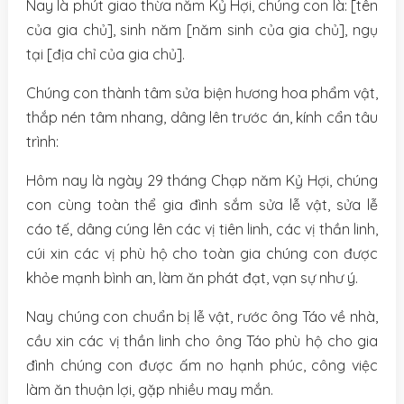
Nay là phút giao thừa năm Kỷ Hợi, chúng con là: [tên
của gia chủ], sinh năm [năm sinh của gia chủ], ngụ
tại [địa chỉ của gia chủ].
Chúng con thành tâm sửa biện hương hoa phẩm vật,
thắp nén tâm nhang, dâng lên trước án, kính cẩn tâu
trình:
Hôm nay là ngày 29 tháng Chạp năm Kỷ Hợi, chúng
con cùng toàn thể gia đình sắm sửa lễ vật, sửa lễ
cáo tế, dâng cúng lên các vị tiên linh, các vị thần linh,
cúi xin các vị phù hộ cho toàn gia chúng con được
khỏe mạnh bình an, làm ăn phát đạt, vạn sự như ý.
Nay chúng con chuẩn bị lễ vật, rước ông Táo về nhà,
cầu xin các vị thần linh cho ông Táo phù hộ cho gia
đình chúng con được ấm no hạnh phúc, công việc
làm ăn thuận lợi, gặp nhiều may mắn.