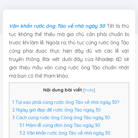
Văn khấn rước ông Táo về nhà ngày 30
Tết là thủ
tục không thể thiếu mà gia chủ cần phải chuẩn bị
trước khi làm lễ. Ngoài ra, thủ tục cúng rước ông Táo
cũng phải được thực hiện đầy đủ với các lễ vật
truyền thống. Bài viết dưới đây của Nhadep 6D sẽ
giới thiệu mẫu văn cúng rước ông Táo chuẩn nhất
mà bạn có thể tham khảo.
Nội dung bài viết
[
hide
]
1
Tại sao phải cúng rước ông Táo về nhà ngày 30?
2
Ngày giờ đẹp để rước ông Táo ngày 30
3
Cách cúng rước ông Công ông Táo ngày 30
3.1
Mâm lễ cúng đón ông Táo ngày 30
3.2
Văn khấn rước ông Táo về nhà ngày 30