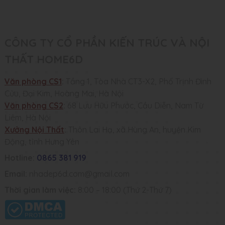
CÔNG TY CỔ PHẦN KIẾN TRÚC VÀ NỘI
THẤT HOME6D
Văn phòng CS1
:
Tầng 1, Tòa Nhà CT3-X2, Phố Trịnh Đình
Cửu, Đại Kim, Hoàng Mai, Hà Nội
Văn phòng CS2
:
68 Lưu Hữu Phước, Cầu Diễn, Nam Từ
Liêm, Hà Nội
Xưởng Nội Thất
:
Thôn Lai Hạ, xã Hùng An, huyện Kim
Động, tỉnh Hưng Yên
Hotline:
0865 381 919
Email:
nhadep6d.com@gmail.com
Thời gian làm việc:
8:00 – 18:00 (Thứ 2-Thứ 7)