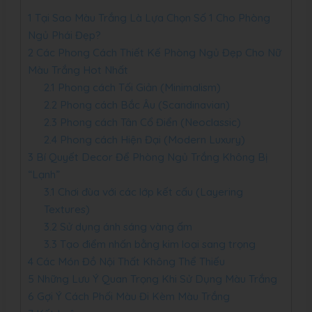
1
Tại Sao Màu Trắng Là Lựa Chọn Số 1 Cho Phòng
Ngủ Phái Đẹp?
2
Các Phong Cách Thiết Kế Phòng Ngủ Đẹp Cho Nữ
Màu Trắng Hot Nhất
2.1
Phong cách Tối Giản (Minimalism)
2.2
Phong cách Bắc Âu (Scandinavian)
2.3
Phong cách Tân Cổ Điển (Neoclassic)
2.4
Phong cách Hiện Đại (Modern Luxury)
3
Bí Quyết Decor Để Phòng Ngủ Trắng Không Bị
“Lạnh”
3.1
Chơi đùa với các lớp kết cấu (Layering
Textures)
3.2
Sử dụng ánh sáng vàng ấm
3.3
Tạo điểm nhấn bằng kim loại sang trọng
4
Các Món Đồ Nội Thất Không Thể Thiếu
5
Những Lưu Ý Quan Trọng Khi Sử Dụng Màu Trắng
6
Gợi Ý Cách Phối Màu Đi Kèm Màu Trắng