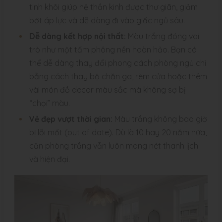
tinh khôi giúp hệ thần kinh được thư giãn, giảm
bớt áp lực và dễ dàng đi vào giấc ngủ sâu.
Dễ dàng kết hợp nội thất:
Màu trắng đóng vai
trò như một tấm phông nền hoàn hảo. Bạn có
thể dễ dàng thay đổi phong cách phòng ngủ chỉ
bằng cách thay bộ chăn ga, rèm cửa hoặc thêm
vài món đồ decor màu sắc mà không sợ bị
“chọi” màu.
Vẻ đẹp vượt thời gian:
Màu trắng không bao giờ
bị lỗi mốt (out of date). Dù là 10 hay 20 năm nữa,
căn phòng trắng vẫn luôn mang nét thanh lịch
và hiện đại.