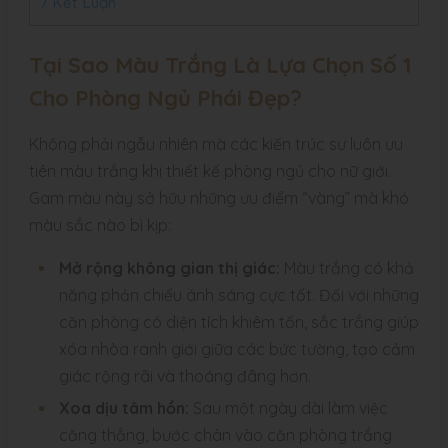
7
Kết Luận
Tại Sao Màu Trắng Là Lựa Chọn Số 1
Cho Phòng Ngủ Phái Đẹp?
Không phải ngẫu nhiên mà các kiến trúc sư luôn ưu
tiên màu trắng khi thiết kế phòng ngủ cho nữ giới.
Gam màu này sở hữu những ưu điểm “vàng” mà khó
màu sắc nào bì kịp:
Mở rộng không gian thị giác:
Màu trắng có khả
năng phản chiếu ánh sáng cực tốt. Đối với những
căn phòng có diện tích khiêm tốn, sắc trắng giúp
xóa nhòa ranh giới giữa các bức tường, tạo cảm
giác rộng rãi và thoáng đãng hơn.
Xoa dịu tâm hồn:
Sau một ngày dài làm việc
căng thẳng, bước chân vào căn phòng trắng