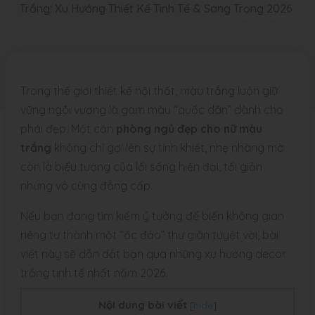
Trắng: Xu Hướng Thiết Kế Tinh Tế & Sang Trọng 2026
Trong thế giới thiết kế nội thất, màu trắng luôn giữ
vững ngôi vương là gam màu “quốc dân” dành cho
phái đẹp. Một căn
phòng ngủ đẹp cho nữ màu
trắng
không chỉ gợi lên sự tinh khiết, nhẹ nhàng mà
còn là biểu tượng của lối sống hiện đại, tối giản
nhưng vô cùng đẳng cấp.
Nếu bạn đang tìm kiếm ý tưởng để biến không gian
riêng tư thành một “ốc đảo” thư giãn tuyệt vời, bài
viết này sẽ dẫn dắt bạn qua những xu hướng decor
trắng tinh tế nhất năm 2026.
Nội dung bài viết
[
hide
]