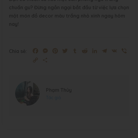
chuẩn gu? Đừng ngần ngại bắt đầu từ việc lựa chọn
một món đồ decor màu trắng nhỏ xinh ngay hôm
nay!
Facebook
Messenger
Pinterest
Twitter
Tumblr
Reddit
LinkedIn
Telegram
VK
Vibe
Chia sẻ:
Copy
Share
Link
Phạm Thủy
Tác giả