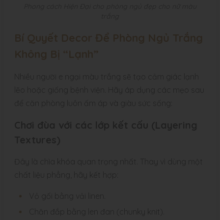
Phong cách Hiện Đại cho phòng ngủ đẹp cho nữ màu
trắng
Bí Quyết Decor Để Phòng Ngủ Trắng
Không Bị “Lạnh”
Nhiều người e ngại màu trắng sẽ tạo cảm giác lạnh
lẽo hoặc giống bệnh viện. Hãy áp dụng các mẹo sau
để căn phòng luôn ấm áp và giàu sức sống:
Chơi đùa với các lớp kết cấu (Layering
Textures)
Đây là chìa khóa quan trọng nhất. Thay vì dùng một
chất liệu phẳng, hãy kết hợp:
Vỏ gối bằng vải linen.
Chăn đắp bằng len đan (chunky knit).