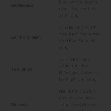
bọc nệm đầu giường
Giường ngủ
màu trắng kem hoặc
xám trắng.
Thiết kế thanh mảnh,
có thể tích hợp gương
Bàn trang điểm
đèn LED để tăng độ
sáng.
Tủ kịch trần màu
trắng giúp tối ưu
Tủ quần áo
không gian và tạo sự
liền mạch cho tường.
Nên dùng rèm 2 lớp:
một lớp voan mỏng
Rèm cửa
trắng và một lớp vải