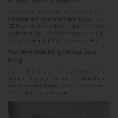
Sử dụng ánh sáng vàng ấm
Đừng bao giờ sử dụng ánh sáng trắng xanh cho
phòng ngủ đẹp cho nữ màu trắng
. Hãy chọn đèn
LED hoặc đèn ngủ có ánh sáng vàng ấm. Ánh sáng
này khi phản chiếu lên tường trắng sẽ tạo ra một
bầu không khí lung linh, huyền ảo vào ban đêm.
Tạo điểm nhấn bằng kim loại sang
trọng
Các chi tiết nhỏ như tay nắm cửa, chân bàn trang
điểm hay khung gương mạ màu
vàng hồng (Rose
Gold)
hoặc
vàng đồng
sẽ là “trang sức” giúp căn
phòng trắng thêm phần kiêu kỳ.