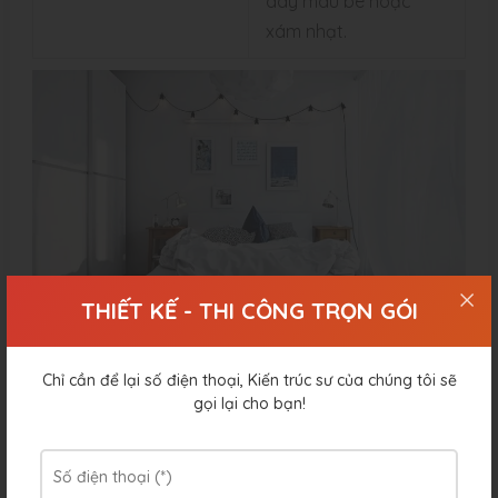
dày màu be hoặc
xám nhạt.
THIẾT KẾ - THI CÔNG TRỌN GÓI
Các Món Đồ Nội Thất Không Thể Thiếu cho phòng ngủ
Chỉ cần để lại số điện thoại, Kiến trúc sư của chúng tôi sẽ
đẹp cho nữ màu trắng
gọi lại cho bạn!
Những Lưu Ý Quan Trọng Khi Sử
Dụng Màu Trắng