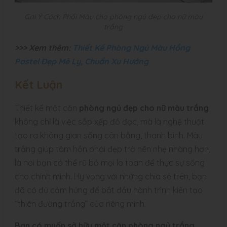
Gợi Ý Cách Phối Màu cho phòng ngủ đẹp cho nữ màu
trắng
>>> Xem thêm:
Thiết Kế Phòng Ngủ Màu Hồng
Pastel Đẹp Mê Ly, Chuẩn Xu Hướng
Kết Luận
Thiết kế một căn
phòng ngủ đẹp cho nữ màu trắng
không chỉ là việc sắp xếp đồ đạc, mà là nghệ thuật
tạo ra không gian sống cân bằng, thanh bình. Màu
trắng giúp tâm hồn phái đẹp trở nên nhẹ nhàng hơn,
là nơi bạn có thể rũ bỏ mọi lo toan để thực sự sống
cho chính mình. Hy vọng với những chia sẻ trên, bạn
đã có đủ cảm hứng để bắt đầu hành trình kiến tạo
“thiên đường trắng” của riêng mình.
Bạn có muốn sở hữu một căn phòng ngủ trắng