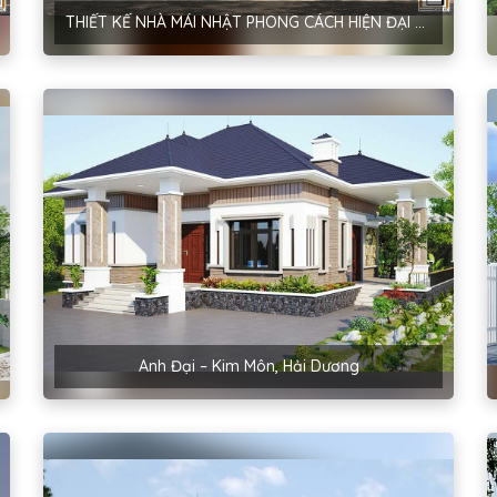
THIẾT KẾ NHÀ MÁI NHẬT PHONG CÁCH HIỆN ĐẠI TẠI HÀ NỘI – ANH ĐINH
Anh Đại – Kim Môn, Hải Dương