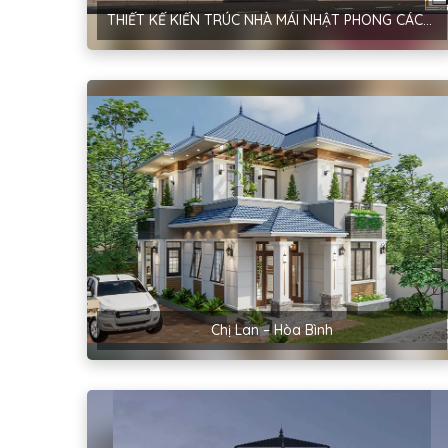
THIẾT KẾ KIẾN TRÚC NHÀ MÁI NHẬT PHONG CÁCH HIỆN ĐẠI TẠI HÀ NỘI – ANH MẠNH
Chị Lan – Hòa Bình