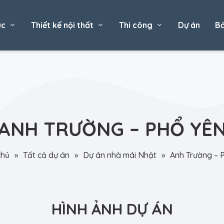
úc
Thiết kế nội thất
Thi công
Dự án
Bả
ANH TRƯỜNG – PHỔ YÊ
chủ
»
Tất cả dự án
»
Dự án nhà mái Nhật
»
Anh Trường – 
HÌNH ẢNH DỰ ÁN