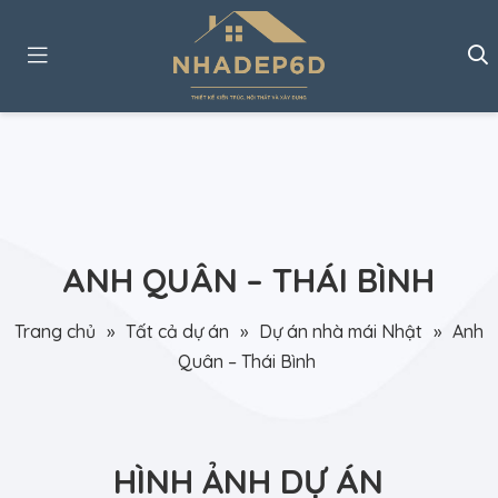
ANH QUÂN – THÁI BÌNH
Trang chủ
»
Tất cả dự án
»
Dự án nhà mái Nhật
»
Anh
Quân – Thái Bình
HÌNH ẢNH DỰ ÁN