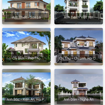
Anh Thiết – Sơn La
Anh Tiên – Việt Yên
Chị Bích – Phú Thọ
Chị Thu – Chí Linh, Hải Dương
Anh Bắc – Kiến An, Hải Phòng
Anh Đàn – Nghệ An