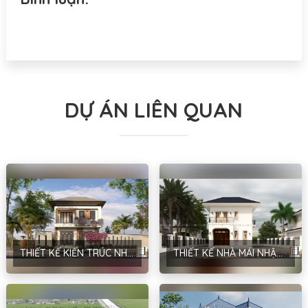
DỰ ÁN LIÊN QUAN
THIẾT KẾ KIẾN TRÚC NHÀ MÁI NHẬT PHONG CÁCH HIỆN ĐẠI TẠI HÀ NỘI – ANH MẠNH
THIẾT KẾ NHÀ MÁI NHẬT PHONG CÁCH HIỆN ĐẠI TẠI HÀ NỘI – ANH ĐINH