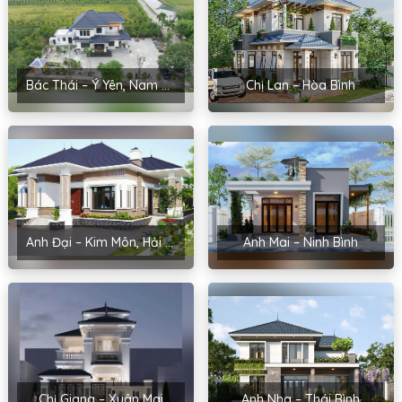
Bác Thái – Ý Yên, Nam Định
Chị Lan – Hòa Bình
Anh Đại – Kim Môn, Hải Dương
Anh Mai – Ninh Bình
Chị Giang – Xuân Mai
Anh Nha – Thái Bình