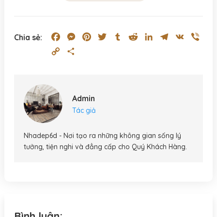
Facebook
Messenger
Pinterest
Twitter
Tumblr
Reddit
LinkedIn
Telegram
VK
Vibe
Chia sẻ:
Copy
Share
Link
Admin
Tác giả
Nhadep6d - Nơi tạo ra những không gian sống lý
tưởng, tiện nghi và đẳng cấp cho Quý Khách Hàng.
Bình luận: