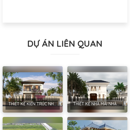
DỰ ÁN LIÊN QUAN
THIẾT KẾ KIẾN TRÚC NHÀ MÁI NHẬT PHONG CÁCH HIỆN ĐẠI TẠI HÀ NỘI – ANH MẠNH
THIẾT KẾ NHÀ MÁI NHẬT PHONG CÁCH HIỆN ĐẠI TẠI HÀ NỘI – ANH ĐINH