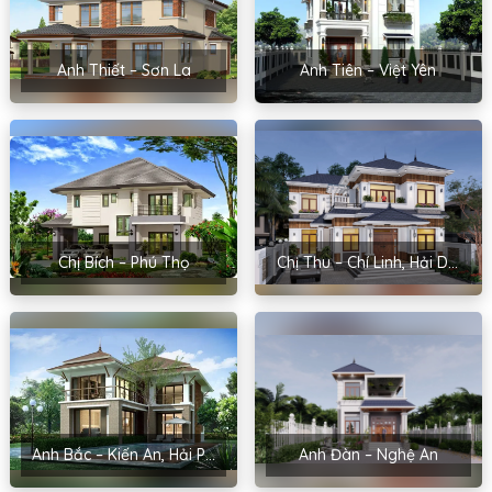
Anh Thiết – Sơn La
Anh Tiên – Việt Yên
Chị Bích – Phú Thọ
Chị Thu – Chí Linh, Hải Dương
Anh Bắc – Kiến An, Hải Phòng
Anh Đàn – Nghệ An