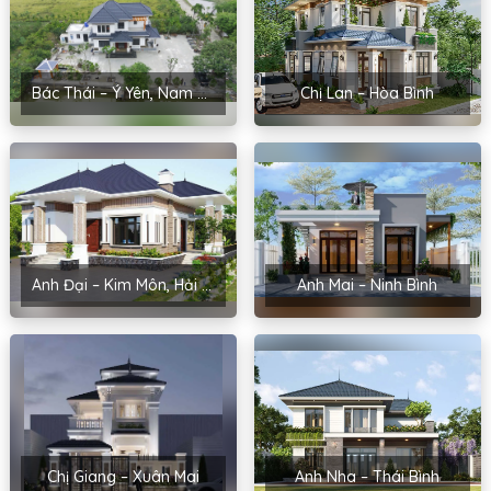
Bác Thái – Ý Yên, Nam Định
Chị Lan – Hòa Bình
Anh Đại – Kim Môn, Hải Dương
Anh Mai – Ninh Bình
Chị Giang – Xuân Mai
Anh Nha – Thái Bình