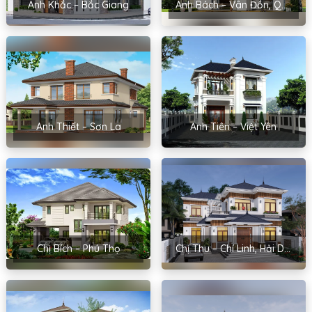
Anh Khắc – Bắc Giang
Anh Bách – Vân Đồn, Quảng Ninh
Anh Thiết – Sơn La
Anh Tiên – Việt Yên
Chị Bích – Phú Thọ
Chị Thu – Chí Linh, Hải Dương