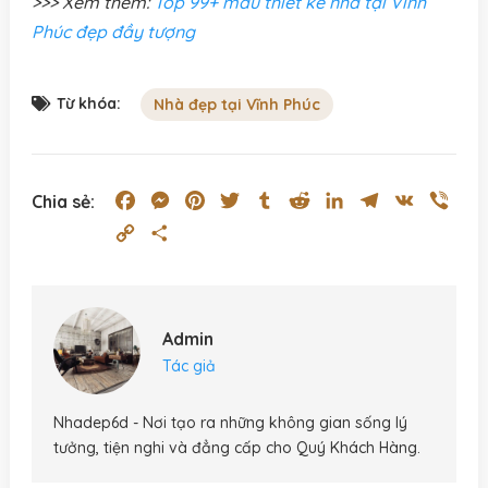
>>> Xem thêm:
Top 99+ mẫu thiết kế nhà tại Vĩnh
Phúc đẹp đầy tượng
Từ khóa:
Nhà đẹp tại Vĩnh Phúc
Facebook
Messenger
Pinterest
Twitter
Tumblr
Reddit
LinkedIn
Telegram
VK
Vibe
Chia sẻ:
Copy
Share
Link
Admin
Tác giả
Nhadep6d - Nơi tạo ra những không gian sống lý
tưởng, tiện nghi và đẳng cấp cho Quý Khách Hàng.