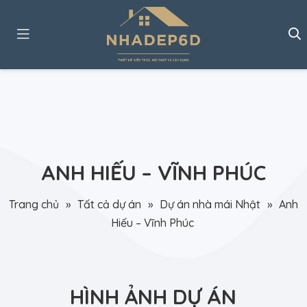
ANH HIẾU – VĨNH PHÚC
Trang chủ
»
Tất cả dự án
»
Dự án nhà mái Nhật
»
Anh
Hiếu – Vĩnh Phúc
HÌNH ẢNH DỰ ÁN