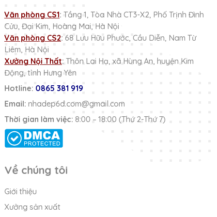
Văn phòng CS1
:
Tầng 1, Tòa Nhà CT3-X2, Phố Trịnh Đình
Cửu, Đại Kim, Hoàng Mai, Hà Nội
Văn phòng CS2
:
68 Lưu Hữu Phước, Cầu Diễn, Nam Từ
Liêm, Hà Nội
Xưởng Nội Thất
:
Thôn Lai Hạ, xã Hùng An, huyện Kim
Động, tỉnh Hưng Yên
Hotline:
0865 381 919
Email:
nhadep6d.com@gmail.com
Thời gian làm việc:
8:00 – 18:00 (Thứ 2-Thứ 7)
Về chúng tôi
Giới thiệu
Xưởng sản xuất