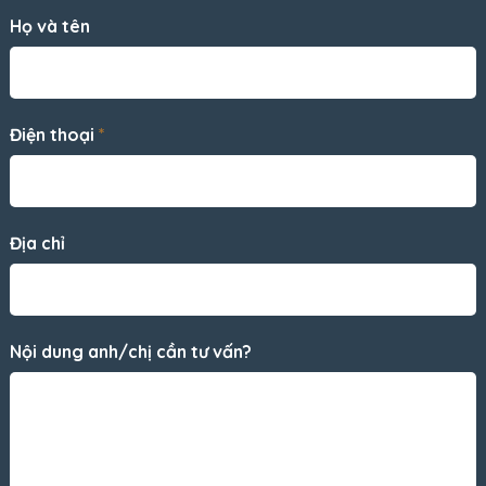
Họ và tên
Điện thoại
*
Địa chỉ
Nội dung anh/chị cần tư vấn?