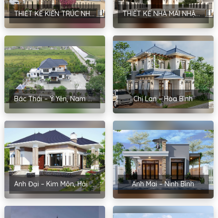
THIẾT KẾ KIẾN TRÚC NHÀ MÁI NHẬT PHONG CÁCH HIỆN ĐẠI TẠI HÀ NỘI – ANH MẠNH
THIẾT KẾ NHÀ MÁI NHẬT PHONG CÁCH HIỆN ĐẠI TẠI HÀ NỘI – ANH ĐINH
Bác Thái – Ý Yên, Nam Định
Chị Lan – Hòa Bình
Anh Đại – Kim Môn, Hải Dương
Anh Mai – Ninh Bình