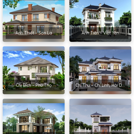
Anh Thiết – Sơn La
Anh Tiên – Việt Yên
Chị Bích – Phú Thọ
Chị Thu – Chí Linh, Hải Dương