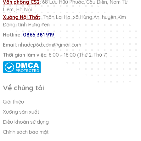
Văn phòng CS2
:
68 Lưu Hữu Phước, Cầu Diễn, Nam Từ
Liêm, Hà Nội
Xưởng Nội Thất
:
Thôn Lai Hạ, xã Hùng An, huyện Kim
Động, tỉnh Hưng Yên
Hotline:
0865 381 919
Email:
nhadep6d.com@gmail.com
Thời gian làm việc:
8:00 – 18:00 (Thứ 2-Thứ 7)
Về chúng tôi
Giới thiệu
Xưởng sản xuất
Điều khoản sử dụng
Chính sách bảo mật