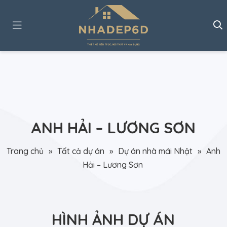
ANH HẢI – LƯƠNG SƠN
Trang chủ
»
Tất cả dự án
»
Dự án nhà mái Nhật
»
Anh
Hải – Lương Sơn
HÌNH ẢNH DỰ ÁN