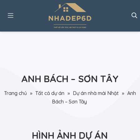
ANH BÁCH – SƠN TÂY
Trang chủ
»
Tất cả dự án
»
Dự án nhà mái Nhật
»
Anh
Bách – Sơn Tây
HÌNH ẢNH DỰ ÁN