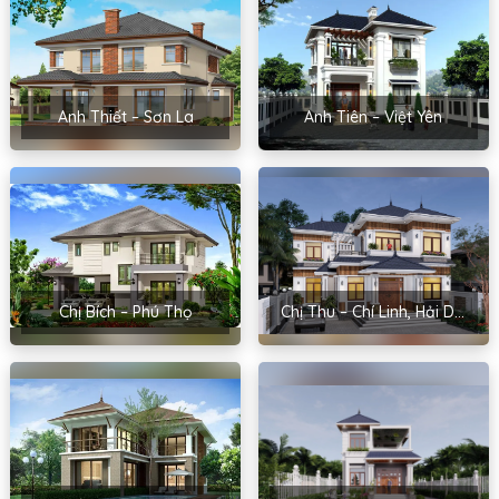
Anh Thiết – Sơn La
Anh Tiên – Việt Yên
Chị Bích – Phú Thọ
Chị Thu – Chí Linh, Hải Dương