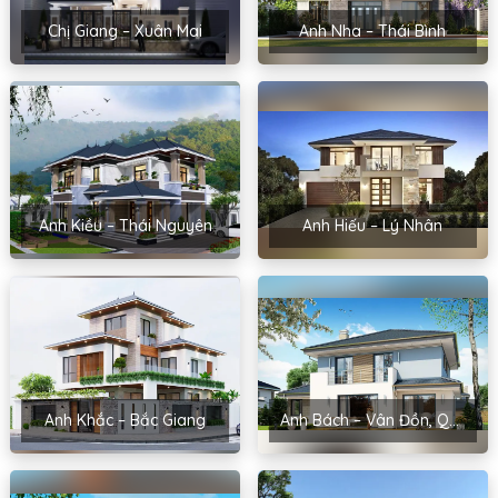
Chị Giang – Xuân Mai
Anh Nha – Thái Bình
Anh Kiều – Thái Nguyên
Anh Hiếu – Lý Nhân
Anh Khắc – Bắc Giang
Anh Bách – Vân Đồn, Quảng Ninh