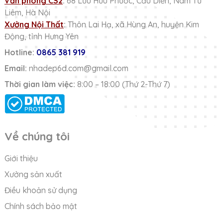
Văn phòng CS2
:
68 Lưu Hữu Phước, Cầu Diễn, Nam Từ
Liêm, Hà Nội
Xưởng Nội Thất
:
Thôn Lai Hạ, xã Hùng An, huyện Kim
Động, tỉnh Hưng Yên
Hotline:
0865 381 919
Email:
nhadep6d.com@gmail.com
Thời gian làm việc:
8:00 – 18:00 (Thứ 2-Thứ 7)
Về chúng tôi
Giới thiệu
Xưởng sản xuất
Điều khoản sử dụng
Chính sách bảo mật