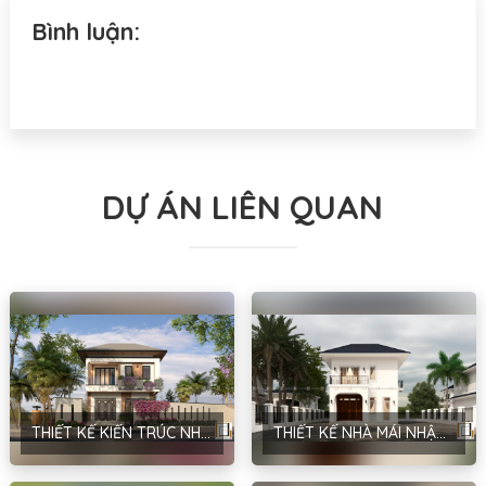
Bình luận:
DỰ ÁN LIÊN QUAN
THIẾT KẾ KIẾN TRÚC NHÀ MÁI NHẬT PHONG CÁCH HIỆN ĐẠI TẠI HÀ NỘI – ANH MẠNH
THIẾT KẾ NHÀ MÁI NHẬT PHONG CÁCH HIỆN ĐẠI TẠI HÀ NỘI – ANH ĐINH