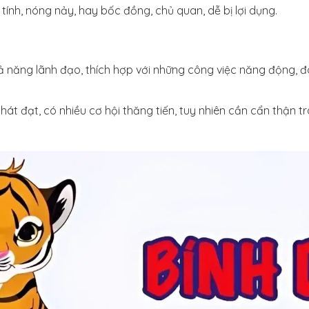
tính, nóng nảy, hay bốc đồng, chủ quan, dễ bị lợi dụng.
ả năng lãnh đạo, thích hợp với những công việc năng động, đò
hát đạt, có nhiều cơ hội thăng tiến, tuy nhiên cần cẩn thận t