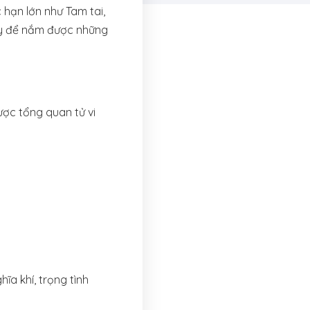
 hạn lớn như Tam tai,
đây để nắm được những
ược tổng quan tử vi
ĩa khí, trọng tình