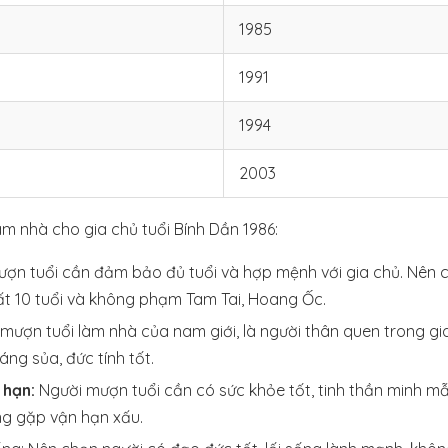
1985
1991
1994
2003
àm nhà cho gia chủ tuổi Bính Dần 1986:
ợn tuổi cần đảm bảo đủ tuổi và hợp mệnh với gia chủ. Nên c
hất 10 tuổi và không phạm Tam Tai, Hoang Ốc.
 mượn tuổi làm nhà của nam giới, là người thân quen trong gi
ng sủa, đức tính tốt.
 hạn:
Người mượn tuổi cần có sức khỏe tốt, tinh thần minh m
ng gặp vận hạn xấu.