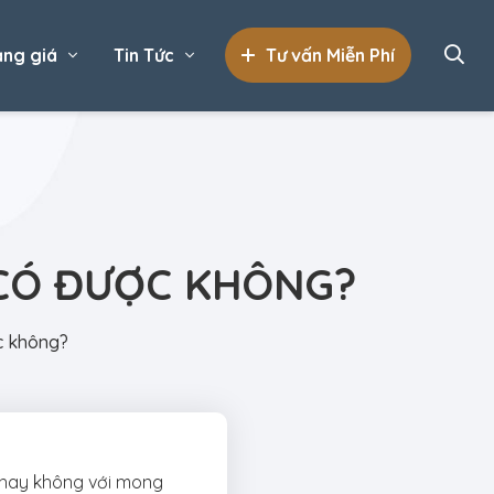
ng giá
Tin Tức
Tư vấn Miễn Phí
 CÓ ĐƯỢC KHÔNG?
c không?
 hay không với mong