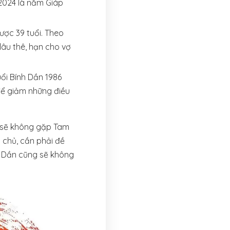
 2024 là năm Giáp
ược 39 tuổi. Theo
lâu thê, hạn cho vợ
uổi Bính Dần 1986
để giảm những điều
6 sẽ không gặp Tam
 chủ, cần phải đề
h Dần cũng sẽ không