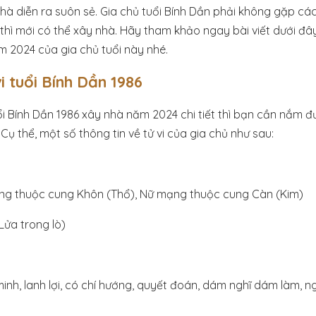
hà diễn ra suôn sẻ. Gia chủ tuổi Bính Dần phải không gặp các
thì mới có thể xây nhà. Hãy tham khảo ngay bài viết dưới 
m 2024 của gia chủ tuổi này nhé.
i tuổi Bính Dần 1986
uổi Bính Dần 1986 xây nhà năm 2024 chi tiết thì bạn cần nắm đ
 Cụ thể, một số thông tin về tử vi của gia chủ như sau:
g thuộc cung Khôn (Thổ), Nữ mạng thuộc cung Càn (Kim)
Lửa trong lò)
nh, lanh lợi, có chí hướng, quyết đoán, dám nghĩ dám làm, ngh