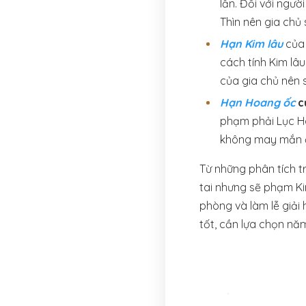
lần. Đối với ngư
Thìn nên gia chủ
Hạn Kim lâu
của 
cách tính Kim lâu
của gia chủ nên 
Hạn Hoang ốc
c
phạm phải Lục Ho
không may mắn đ
Từ những phân tích t
tai nhưng sẽ phạm Ki
phòng và làm lễ giải
tốt, cần lựa chọn nă