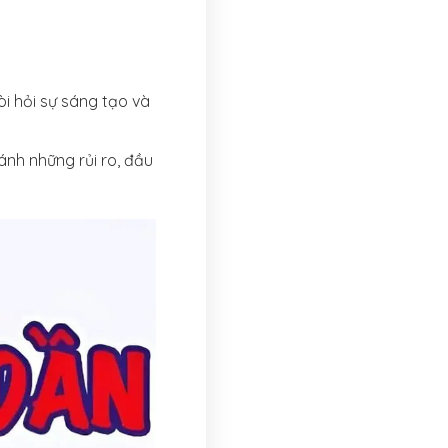
i hỏi sự sáng tạo và
ránh những rủi ro, đầu