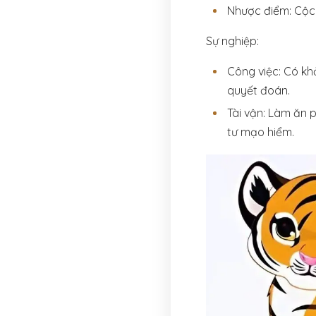
Nhược điểm: Cộc 
Sự nghiệp:
Công việc: Có kh
quyết đoán.
Tài vận: Làm ăn p
tư mạo hiểm.