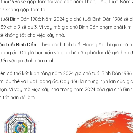
ời tuổi 1986 sẽ gặp Tam tai vào các năm Thân, Dậu, Tuất. Năm
 sẽ không gặp Tam tai.
tuổi Bính Dần 1986: Năm 2024 gia chủ tuổi Bính Dần 1986 sẽ đ
 39 chia 9 sẽ dư 3. Vì vậy mà gia chủ Bính Dần phạm phải kim 
sẽ không tốt cho việc xây nhà.
ủa tuổi Bính Dần
: Theo cách tính tuổi Hoang ốc thì gia chủ t
ang ốc. Đây là hạn xấu và gia chủ cần phải làm lễ giải hạn 
ến với gia đình của mình.
rên có thể kết luận rằng năm 2024 gia chủ tuổi Bính Dần 198
m lâu thê và Lục Hoang ốc. Đây đều là những hạn lớn của gia
 hạn. Vì vậy mà việc xây nhà trong năm 2024 của gia chủ Bín
m tốt hơn để làm.