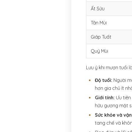
Ất Sửu
Tân Mùi
Giáp Tuất
Quý Mùi
Lưu ý khi mượn tuổi l
Độ tuổi:
Người mư
hơn gia chủ ít n
Giới tính:
Ưu tiên
hữu gương mặt sá
Sức khỏe và vận
tang chế và khô