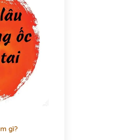
àm gì?