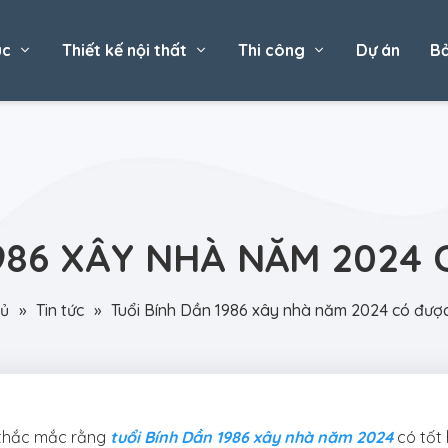
úc
Thiết kế nội thất
Thi công
Dự án
Bả
1986 XÂY NHÀ NĂM 2024
hủ
»
Tin tức
»
Tuổi Bính Dần 1986 xây nhà năm 2024 có đượ
ủ thắc mắc rằng
tuổi Bính Dần 1986 xây nhà năm 2024
có tốt