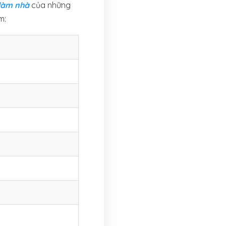
làm nhà
của những
ồm: