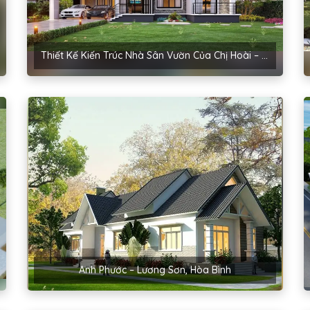
Thiết Kế Kiến Trúc Nhà Sân Vườn Của Chị Hoài – Thanh Miện, Hải Dương
Anh Phước – Lương Sơn, Hòa Bình