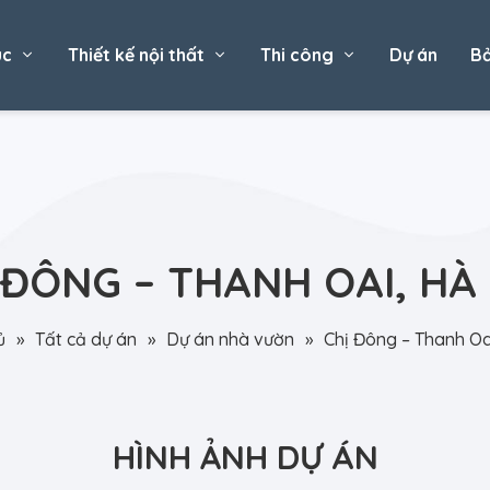
úc
Thiết kế nội thất
Thi công
Dự án
Bả
 ĐÔNG – THANH OAI, HÀ
ủ
»
Tất cả dự án
»
Dự án nhà vườn
»
Chị Đông – Thanh Oa
HÌNH ẢNH DỰ ÁN