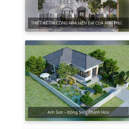
THIẾT KẾ THI CÔNG NHÀ HIỆN ĐẠI CỦA ANH PHƯƠNG TẠI HÀ NỘI
Anh Sơn – Đông Sơn, Thanh Hóa