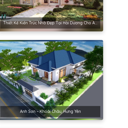
Thiết Kế Kiến Trúc Nhà Đẹp Tại Hải Dương Cho Anh Hậu – Cẩm Bình
Anh Sơn – Khoái Châu, Hưng Yên