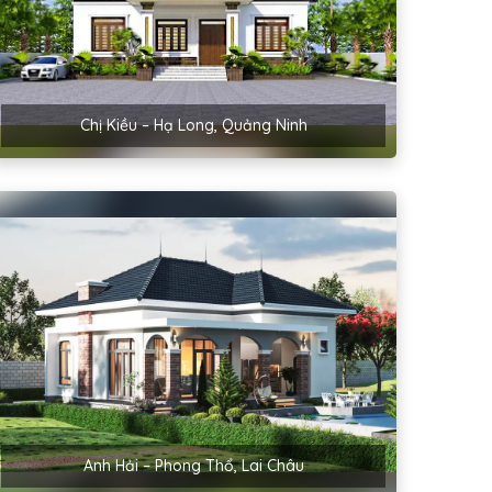
Chị Kiều – Hạ Long, Quảng Ninh
Anh Hải – Phong Thổ, Lai Châu