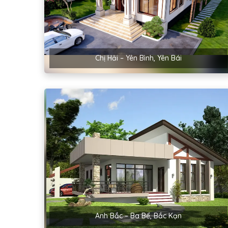
Chị Hải – Yên Bình, Yên Bái
Anh Bắc – Ba Bể, Bắc Kạn