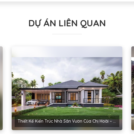
DỰ ÁN LIÊN QUAN
Thiết Kế Kiến Trúc Nhà Sân Vườn Của Chị Hoài – Thanh Miện, Hải Dương