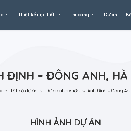
úc
Thiết kế nội thất
Thi công
Dự án
Bả
 ĐỊNH – ĐÔNG ANH, HÀ
ủ
»
Tất cả dự án
»
Dự án nhà vườn
»
Anh Định – Đông Anh
HÌNH ẢNH DỰ ÁN