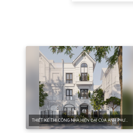
THIẾT KẾ THI CÔNG NHÀ HIỆN ĐẠI CỦA ANH PHƯƠNG TẠI HÀ NỘI