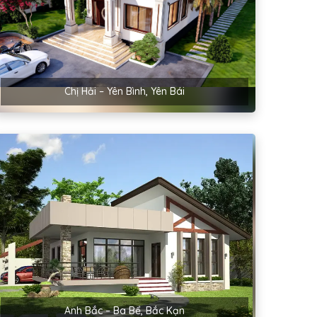
Chị Hải – Yên Bình, Yên Bái
Anh Bắc – Ba Bể, Bắc Kạn