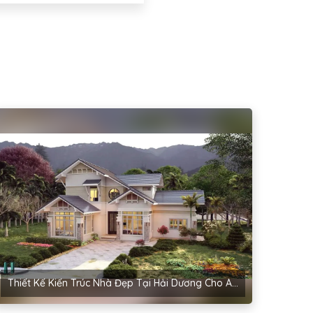
Thiết Kế Kiến Trúc Nhà Đẹp Tại Hải Dương Cho Anh Hậu – Cẩm Bình