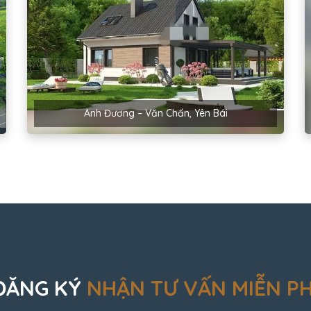
Anh Đương – Văn Chấn, Yên Bái
ĐĂNG KÝ
NHẬN TƯ VẤN MIỄN PH