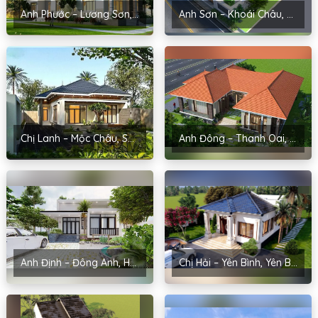
Anh Phước – Lương Sơn, Hòa Bình
Anh Sơn – Khoái Châu, Hưng Yên
Chị Lanh – Mộc Châu, Sơn La
Anh Đông – Thanh Oai, Hà Nội
Anh Định – Đông Anh, Hà Nội
Chị Hải – Yên Bình, Yên Bái