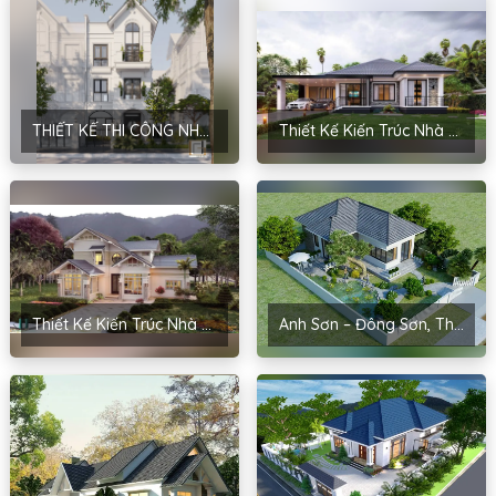
THIẾT KẾ THI CÔNG NHÀ HIỆN ĐẠI CỦA ANH PHƯƠNG TẠI HÀ NỘI
Thiết Kế Kiến Trúc Nhà Sân Vườn Của Chị Hoài – Thanh Miện, Hải Dương
Thiết Kế Kiến Trúc Nhà Đẹp Tại Hải Dương Cho Anh Hậu – Cẩm Bình
Anh Sơn – Đông Sơn, Thanh Hóa