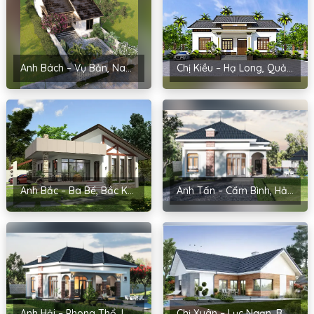
Anh Bách – Vụ Bản, Nam Định
Chị Kiều – Hạ Long, Quảng Ninh
Anh Bắc – Ba Bể, Bắc Kạn
Anh Tấn – Cẩm Bình, Hải Dương
Anh Hải – Phong Thổ, Lai Châu
Chị Xuân – Lục Ngạn, Bắc Giang