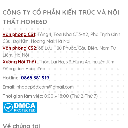
CÔNG TY CỔ PHẦN KIẾN TRÚC VÀ NỘI
THẤT HOME6D
Văn phòng CS1
:
Tầng 1, Tòa Nhà CT3-X2, Phố Trịnh Đình
Cửu, Đại Kim, Hoàng Mai, Hà Nội
Văn phòng CS2
:
68 Lưu Hữu Phước, Cầu Diễn, Nam Từ
Liêm, Hà Nội
Xưởng Nội Thất
:
Thôn Lai Hạ, xã Hùng An, huyện Kim
Động, tỉnh Hưng Yên
Hotline:
0865 381 919
Email:
nhadep6d.com@gmail.com
Thời gian làm việc:
8:00 – 18:00 (Thứ 2-Thứ 7)
Về chúng tôi