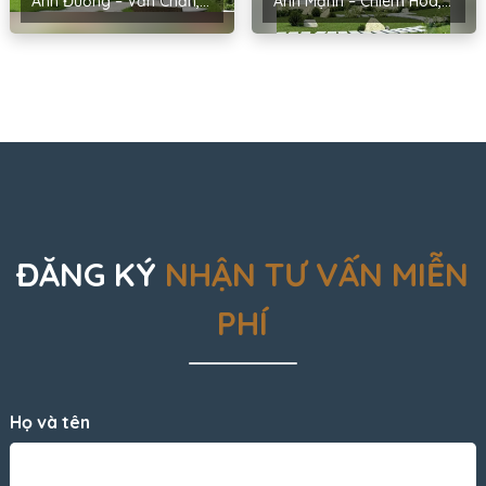
Anh Đương – Văn Chấn, Yên Bái
Anh Mạnh – Chiêm Hóa, Tuyên Quang
ĐĂNG KÝ
NHẬN TƯ VẤN MIỄN
PHÍ
Họ và tên