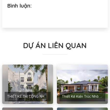
Bình luận:
DỰ ÁN LIÊN QUAN
THIẾT KẾ THI CÔNG NHÀ HIỆN ĐẠI CỦA ANH PHƯƠNG TẠI HÀ NỘI
Thiết Kế Kiến Trúc Nhà Sân Vườn Của Chị Hoài – Thanh Miện, Hải Dương