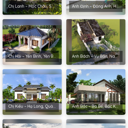
Chị Lanh – Mộc Châu, Sơn La
Anh Định – Đông Anh, Hà Nội
Chị Hải – Yên Bình, Yên Bái
Anh Bách – Vụ Bản, Nam Định
Chị Kiều – Hạ Long, Quảng Ninh
Anh Bắc – Ba Bể, Bắc Kạn