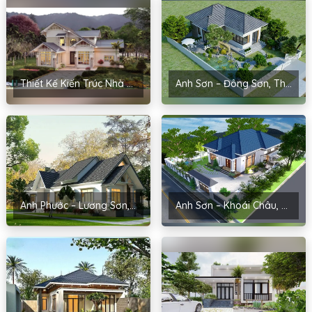
Thiết Kế Kiến Trúc Nhà Đẹp Tại Hải Dương Cho Anh Hậu – Cẩm Bình
Anh Sơn – Đông Sơn, Thanh Hóa
Anh Phước – Lương Sơn, Hòa Bình
Anh Sơn – Khoái Châu, Hưng Yên