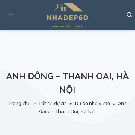
ANH ĐÔNG – THANH OAI, HÀ
NỘI
Trang chủ
»
Tất cả dự án
»
Dự án nhà vườn
»
Anh
Đông – Thanh Oai, Hà Nội