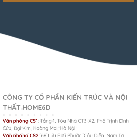
CÔNG TY CỔ PHẦN KIẾN TRÚC VÀ NỘI
THẤT HOME6D
Văn phòng CS1
:
Tầng 1, Tòa Nhà CT3-X2, Phố Trịnh Đình
Cửu, Đại Kim, Hoàng Mai, Hà Nội
Văn phòng CS2
:
68 Lưu Hữu Phước, Cầu Diễn, Nam Từ