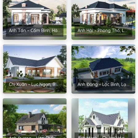
Anh Tấn – Cẩm Bình, Hải Dương
Anh Hải – Phong Thổ, Lai Châu
Chị Xuân – Lục Ngạn, Bắc Giang
Anh Đăng – Lộc Bình, Lạng Sơn