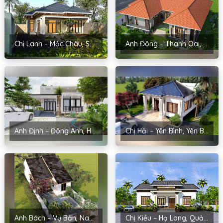
Chị Lanh – Mộc Châu, Sơn La
Anh Đông – Thanh Oai, Hà Nội
Anh Định – Đông Anh, Hà Nội
Chị Hải – Yên Bình, Yên Bái
Anh Bách – Vụ Bản, Nam Định
Chị Kiều – Hạ Long, Quảng Ninh