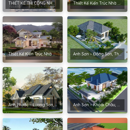
THIẾT KẾ THI CÔNG NHÀ HIỆN ĐẠI CỦA ANH PHƯƠNG TẠI HÀ NỘI
Thiết Kế Kiến Trúc Nhà Sân Vườn Của Chị Hoài – Thanh Miện, Hải Dương
Thiết Kế Kiến Trúc Nhà Đẹp Tại Hải Dương Cho Anh Hậu – Cẩm Bình
Anh Sơn – Đông Sơn, Thanh Hóa
Anh Phước – Lương Sơn, Hòa Bình
Anh Sơn – Khoái Châu, Hưng Yên