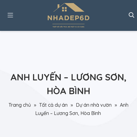
ANH LUYẾN – LƯƠNG SƠN,
HÒA BÌNH
Trang chủ
»
Tất cả dự án
»
Dự án nhà vườn
»
Anh
Luyến – Lương Sơn, Hòa Bình