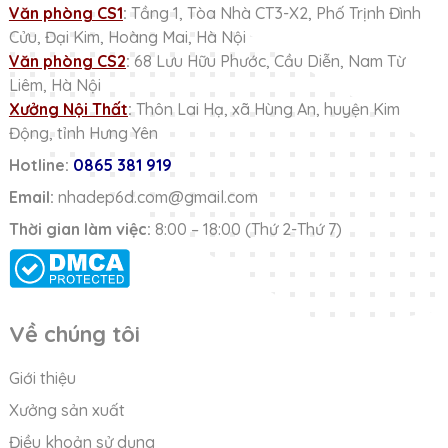
Văn phòng CS1
:
Tầng 1, Tòa Nhà CT3-X2, Phố Trịnh Đình
Cửu, Đại Kim, Hoàng Mai, Hà Nội
Văn phòng CS2
:
68 Lưu Hữu Phước, Cầu Diễn, Nam Từ
Liêm, Hà Nội
Xưởng Nội Thất
:
Thôn Lai Hạ, xã Hùng An, huyện Kim
Động, tỉnh Hưng Yên
Hotline:
0865 381 919
Email:
nhadep6d.com@gmail.com
Thời gian làm việc:
8:00 – 18:00 (Thứ 2-Thứ 7)
Về chúng tôi
Giới thiệu
Xưởng sản xuất
Điều khoản sử dụng