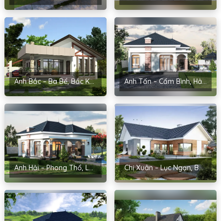
Anh Bắc – Ba Bể, Bắc Kạn
Anh Tấn – Cẩm Bình, Hải Dương
Anh Hải – Phong Thổ, Lai Châu
Chị Xuân – Lục Ngạn, Bắc Giang