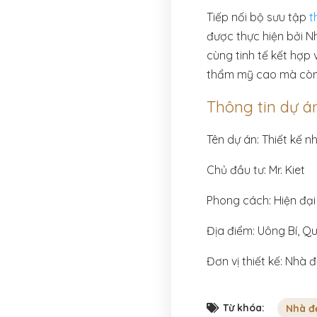
Tiếp nối bộ sưu tập
t
được thực hiện bởi N
cùng tinh tế kết hợp 
thẩm mỹ cao mà còn r
Thông tin dự á
Tên dự án: Thiết kế n
Chủ đầu tư: Mr. Kiet
Phong cách: Hiện đại
Địa điểm: Uông Bí, Q
Đơn vị thiết kế: Nhà 
Từ khóa:
Nhà đ