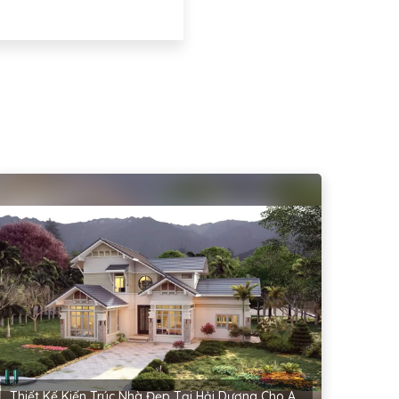
Thiết Kế Kiến Trúc Nhà Đẹp Tại Hải Dương Cho Anh Hậu – Cẩm Bình