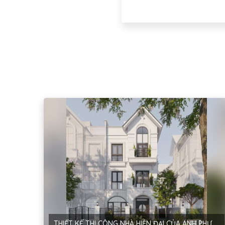
THIẾT KẾ THI CÔNG NHÀ HIỆN ĐẠI CỦA ANH PHƯƠNG TẠI HÀ NỘI