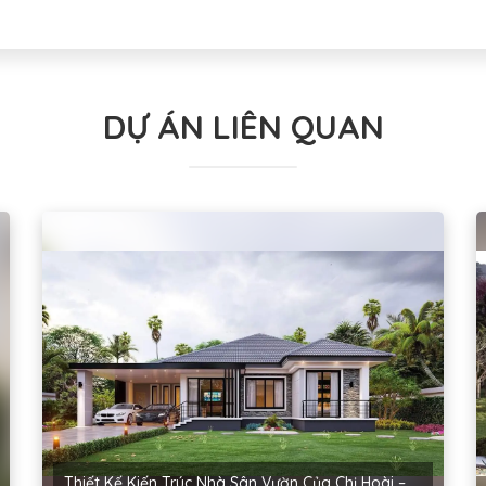
DỰ ÁN LIÊN QUAN
Thiết Kế Kiến Trúc Nhà Sân Vườn Của Chị Hoài – Thanh Miện, Hải Dương