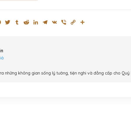
ok
ssenger
Pinterest
Twitter
Tumblr
Reddit
LinkedIn
Telegram
VK
Viber
Copy
Share
Link
in
iả
ra những không gian sống lý tưởng, tiện nghi và đẳng cấp cho Quý