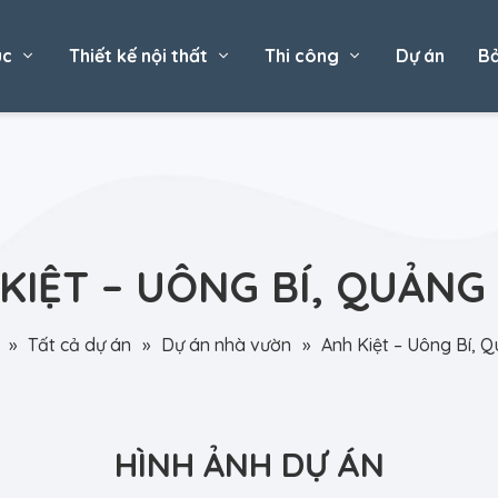
úc
Thiết kế nội thất
Thi công
Dự án
Bả
KIỆT – UÔNG BÍ, QUẢNG
»
Tất cả dự án
»
Dự án nhà vườn
»
Anh Kiệt – Uông Bí, 
HÌNH ẢNH DỰ ÁN