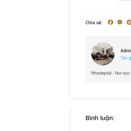
Facebo
Me
Chia sẻ:
Adm
Tác g
Nhadep6d - Nơi tạo 
Bình luận: