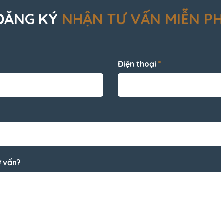
ĐĂNG KÝ
NHẬN TƯ VẤN MIỄN PH
Điện thoại
*
ư vấn?