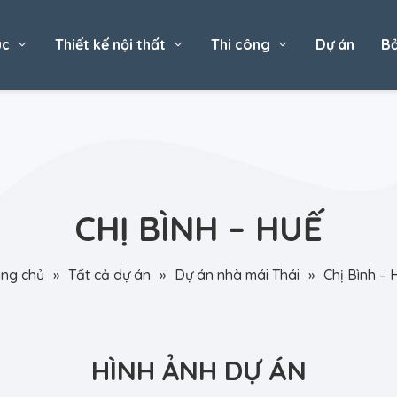
úc
Thiết kế nội thất
Thi công
Dự án
Bả
CHỊ BÌNH – HUẾ
ang chủ
»
Tất cả dự án
»
Dự án nhà mái Thái
»
Chị Bình – 
HÌNH ẢNH DỰ ÁN