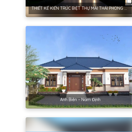
THIẾT KẾ KIẾN TRÚC BIỆT THỰ MÁI THÁI PHONG CÁCH TÂN CỔ ĐIỂN – ANH HOÀNG GIA LÝ
Anh Biên – Nam Định