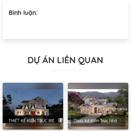
Bình luận:
DỰ ÁN LIÊN QUAN
THIẾT KẾ KIẾN TRÚC BIỆT THỰ MÁI THÁI PHONG CÁCH TÂN CỔ ĐIỂN – ANH HOÀNG GIA LÝ
Thiết Kế Kiến Trúc Nhà Đẹp Tại Hải Dương Cho Anh Hậu – Cẩm Bình