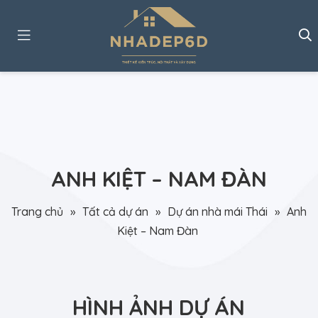
ANH KIỆT – NAM ĐÀN
Trang chủ
»
Tất cả dự án
»
Dự án nhà mái Thái
»
Anh
Kiệt – Nam Đàn
HÌNH ẢNH DỰ ÁN