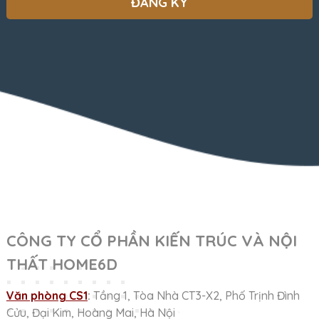
CÔNG TY CỔ PHẦN KIẾN TRÚC VÀ NỘI
THẤT HOME6D
Văn phòng CS1
:
Tầng 1, Tòa Nhà CT3-X2, Phố Trịnh Đình
Cửu, Đại Kim, Hoàng Mai, Hà Nội