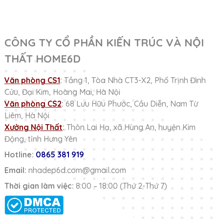
CÔNG TY CỔ PHẦN KIẾN TRÚC VÀ NỘI
THẤT HOME6D
Văn phòng CS1
:
Tầng 1, Tòa Nhà CT3-X2, Phố Trịnh Đình
Cửu, Đại Kim, Hoàng Mai, Hà Nội
Văn phòng CS2
:
68 Lưu Hữu Phước, Cầu Diễn, Nam Từ
Liêm, Hà Nội
Xưởng Nội Thất
:
Thôn Lai Hạ, xã Hùng An, huyện Kim
Động, tỉnh Hưng Yên
Hotline:
0865 381 919
Email:
nhadep6d.com@gmail.com
Thời gian làm việc:
8:00 – 18:00 (Thứ 2-Thứ 7)