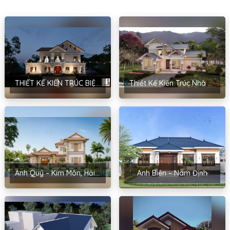
THIẾT KẾ KIẾN TRÚC BIỆT THỰ MÁI THÁI PHONG CÁCH TÂN CỔ ĐIỂN – ANH HOÀNG GIA LÝ
Thiết Kế Kiến Trúc Nhà Đẹp Tại Hải Dương Cho Anh Hậu – Cẩm Bình
Anh Quý – Kim Môn, Hải Dương
Anh Biên – Nam Định