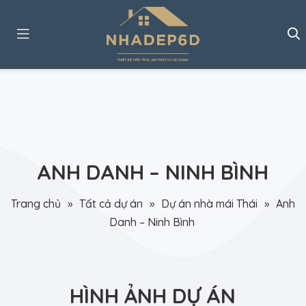
ANH DANH – NINH BÌNH
Trang chủ
»
Tất cả dự án
»
Dự án nhà mái Thái
»
Anh
Danh – Ninh Bình
HÌNH ẢNH DỰ ÁN