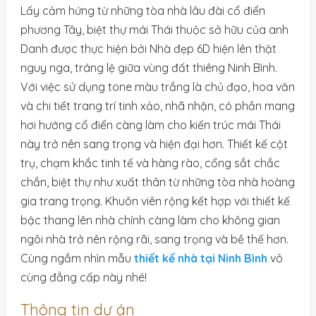
Lấy cảm hứng từ những tòa nhà lâu đài cổ điển
phương Tây, biệt thự mái Thái thuộc sở hữu của anh
Danh được thực hiện bởi Nhà đẹp 6D hiện lên thật
nguy nga, tráng lệ giữa vùng đất thiêng Ninh Bình.
Với việc sử dụng tone màu trắng là chủ đạo, hoa văn
và chi tiết trang trí tinh xảo, nhã nhặn, có phần mang
hơi hướng cổ điển càng làm cho kiến trúc mái Thái
này trở nên sang trọng và hiện đại hơn. Thiết kế cột
trụ, chạm khắc tinh tế và hàng rào, cổng sắt chắc
chắn, biệt thự như xuất thân từ những tòa nhà hoàng
gia trang trọng. Khuôn viên rộng kết hợp với thiết kế
bậc thang lên nhà chính càng làm cho không gian
ngôi nhà trở nên rộng rãi, sang trọng và bề thế hơn.
Cùng ngắm nhìn mẫu
thiết kế nhà tại Ninh Bình
vô
cùng đẳng cấp này nhé!
Thông tin dự án