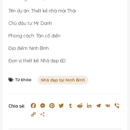
Tên dự án: Thiết kế nhà mái Thái
Chủ đầu tư: Mr. Danh
Phong cách: Tân cổ điển
Địa điểm: Ninh Bình
Đơn vị thiết kế: Nhà đẹp 6D
Từ khóa:
Nhà đẹp tại Ninh Bình
Facebook
Messenger
Pinterest
Twitter
Tumblr
Reddit
LinkedIn
Telegram
VK
Vibe
Chia sẻ:
Copy
Share
Link