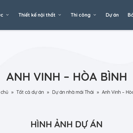
úc
Thiết kế nội thất
Thi công
Dự án
Bả
ANH VINH – HÒA BÌNH
 chủ
»
Tất cả dự án
»
Dự án nhà mái Thái
»
Anh Vinh – Hò
HÌNH ẢNH DỰ ÁN