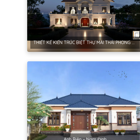
THIẾT KẾ KIẾN TRÚC BIỆT THỰ MÁI THÁI PHONG CÁCH TÂN CỔ ĐIỂN – ANH HOÀNG GIA LÝ
Anh Biên – Nam Định