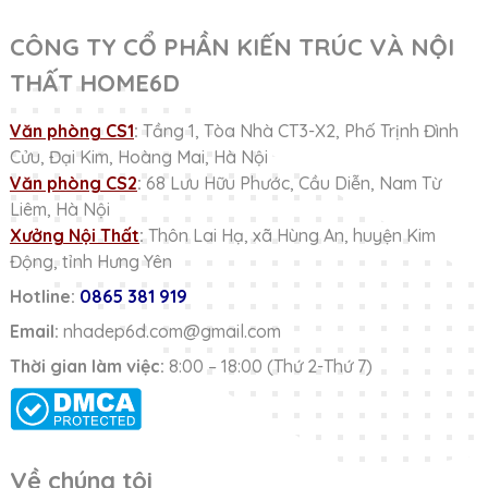
CÔNG TY CỔ PHẦN KIẾN TRÚC VÀ NỘI
THẤT HOME6D
Văn phòng CS1
:
Tầng 1, Tòa Nhà CT3-X2, Phố Trịnh Đình
Cửu, Đại Kim, Hoàng Mai, Hà Nội
Văn phòng CS2
:
68 Lưu Hữu Phước, Cầu Diễn, Nam Từ
Liêm, Hà Nội
Xưởng Nội Thất
:
Thôn Lai Hạ, xã Hùng An, huyện Kim
Động, tỉnh Hưng Yên
Hotline:
0865 381 919
Email:
nhadep6d.com@gmail.com
Thời gian làm việc:
8:00 – 18:00 (Thứ 2-Thứ 7)
Về chúng tôi