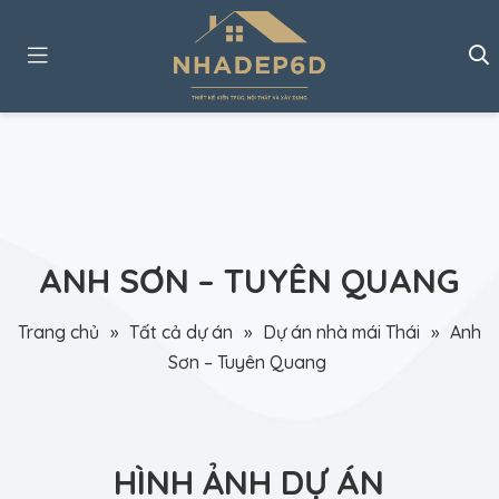
ANH SƠN – TUYÊN QUANG
Trang chủ
»
Tất cả dự án
»
Dự án nhà mái Thái
»
Anh
Sơn – Tuyên Quang
HÌNH ẢNH DỰ ÁN