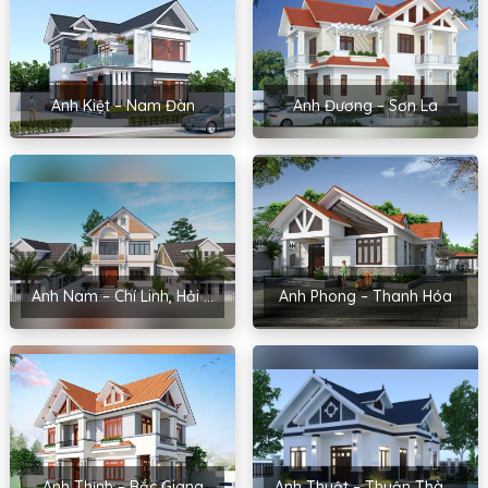
Anh Kiệt – Nam Đàn
Anh Đương – Sơn La
Anh Nam – Chí Linh, Hải Dương
Anh Phong – Thanh Hóa
Anh Thịnh – Bắc Giang
Anh Thuật – Thuận Thành, Bắc Ninh