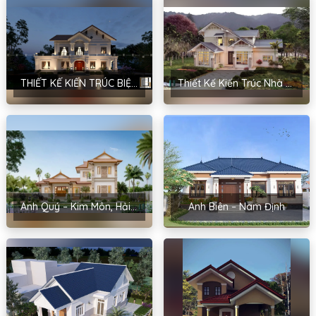
THIẾT KẾ KIẾN TRÚC BIỆT THỰ MÁI THÁI PHONG CÁCH TÂN CỔ ĐIỂN – ANH HOÀNG GIA LÝ
Thiết Kế Kiến Trúc Nhà Đẹp Tại Hải Dương Cho Anh Hậu – Cẩm Bình
Anh Quý – Kim Môn, Hải Dương
Anh Biên – Nam Định