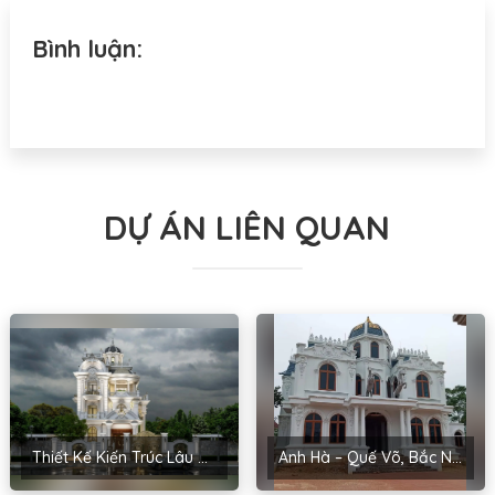
Bình luận:
DỰ ÁN LIÊN QUAN
Thiết Kế Kiến Trúc Lâu Đài Nam Hải – Hạ Long, Quảng Ninh
Anh Hà – Quế Võ, Bắc Ninh