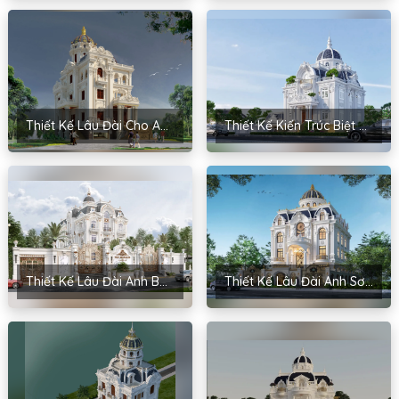
Thiết Kế Lâu Đài Cho Anh Mạnh – Kim Môn, Hải Dương
Thiết Kế Kiến Trúc Biệt Thự Cho Anh Trương – Nghĩa Đàn, Nghệ An
Thiết Kế Lâu Đài Anh Bắc – Lý Nhân, Hà Nam
Thiết Kế Lâu Đài Anh Sơn – Thạch Thất