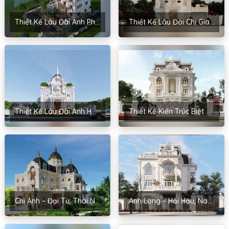
Thiết Kế Lâu Đài Anh Phương – Cẩm Bình, Hải Dương
Thiết Kế Lâu Đài Chị Giang – Hưng Nguyên, Nghệ An
Thiết Kế Lâu Đài Anh Hải – Ân Thi, Hưng Yên
Thiết Kế Kiến Trúc Biệt Thự Cho Anh Chiến – Đoan Hùng, Phú Thọ
Chị Ánh – Đại Từ, Thái Nguyên
Anh Long – Hải Hậu, Nam Định