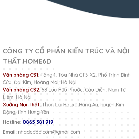
CÔNG TY CỔ PHẦN KIẾN TRÚC VÀ NỘI
THẤT HOME6D
Văn phòng CS1
:
Tầng 1, Tòa Nhà CT3-X2, Phố Trịnh Đình
Cửu, Đại Kim, Hoàng Mai, Hà Nội
Văn phòng CS2
:
68 Lưu Hữu Phước, Cầu Diễn, Nam Từ
Liêm, Hà Nội
Xưởng Nội Thất
:
Thôn Lai Hạ, xã Hùng An, huyện Kim
Động, tỉnh Hưng Yên
Hotline:
0865 381 919
Email:
nhadep6d.com@gmail.com