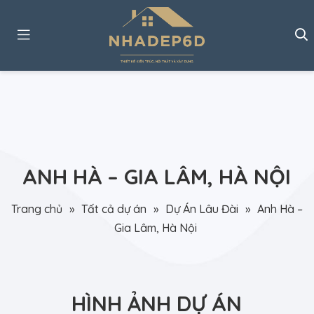
ANH HÀ – GIA LÂM, HÀ NỘI
Trang chủ
»
Tất cả dự án
»
Dự Án Lâu Đài
»
Anh Hà –
Gia Lâm, Hà Nội
HÌNH ẢNH DỰ ÁN