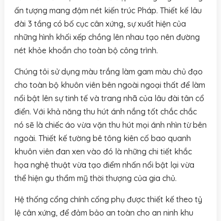
ấn tượng mang đậm nét kiến trúc Pháp. Thiết kế lâu
đài 3 tầng có bố cục cân xứng, sự xuất hiện của
những hình khối xếp chồng lên nhau tạo nên đường
nét khỏe khoắn cho toàn bộ công trình.
Chúng tôi sử dụng màu trắng làm gam màu chủ đạo
cho toàn bộ khuôn viên bên ngoài ngoại thất để làm
nổi bật lên sự tinh tế và trang nhã của lâu đài tân cổ
điển. Với khả năng thu hút ánh nắng tốt chắc chắc
nó sẽ là chiếc áo vừa vặn thu hút mọi ánh nhìn từ bên
ngoài. Thiết kế tường bê tông kiên cố bao quanh
khuôn viên đan xen vào đó là những chi tiết khắc
họa nghệ thuật vừa tạo điểm nhấn nổi bật lại vừa
thể hiện gu thẩm mỹ thời thượng của gia chủ.
Hệ thống cổng chính cống phụ được thiết kế theo tỷ
lệ cân xứng, để đảm bảo an toàn cho an ninh khu