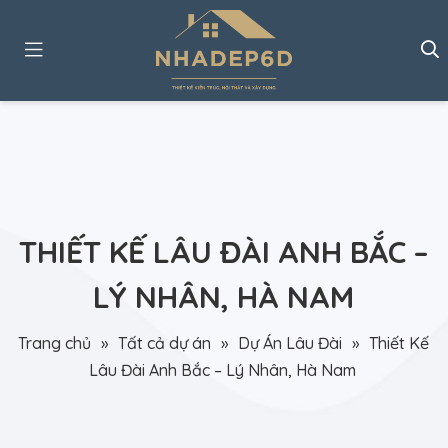
THIẾT KẾ LÂU ĐÀI ANH BẮC –
LÝ NHÂN, HÀ NAM
Trang chủ
»
Tất cả dự án
»
Dự Án Lâu Đài
»
Thiết Kế
Lâu Đài Anh Bắc – Lý Nhân, Hà Nam