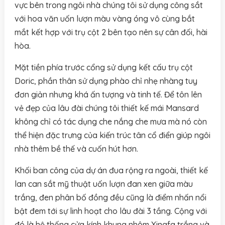
vực bên trong ngôi nhà chúng tôi sử dụng công sắt
với hoa văn uốn lượn màu vàng óng vô cùng bắt
mắt kết hợp với trụ cột 2 bên tạo nên sự cân đối, hài
hòa.
Mặt tiền phía trước cổng sử dụng kết cấu trụ cột
Doric, phần thân sử dụng phào chỉ nhẹ nhàng tuy
đơn giản nhưng khá ấn tượng và tinh tế. Để tôn lên
vẻ đẹp của lâu đài chúng tôi thiết kế mái Mansard
không chỉ có tác dụng che nắng che mưa mà nó còn
thể hiện đặc trưng của kiến trúc tân cổ điển giúp ngôi
nhà thêm bề thế và cuốn hút hơn.
Khối ban công của dự án đua rộng ra ngoài, thiết kế
lan can sắt mỹ thuật uốn lượn đan xen giữa màu
trắng, đen phân bố đồng đều cũng là điểm nhấn nổi
bật đem tới sự linh hoạt cho lâu đài 3 tầng. Cộng với
đó là hệ thống cửa kính khung nhôm Xingfa trắng và