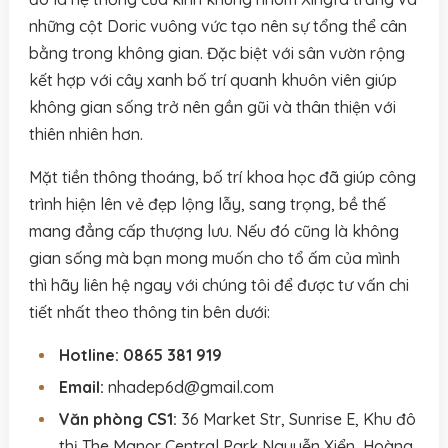
những cột Doric vuông vức tạo nên sự tổng thể cân
bằng trong không gian. Đặc biệt với sân vườn rộng
kết hợp với cây xanh bố trí quanh khuôn viên giúp
không gian sống trở nên gần gũi và thân thiện với
thiên nhiên hơn.
Mặt tiền thông thoáng, bố trí khoa học đã giúp công
trình hiện lên vẻ đẹp lộng lẫy, sang trọng, bề thế
mang đẳng cấp thượng lưu. Nếu đó cũng là không
gian sống mà bạn mong muốn cho tổ ấm của mình
thì hãy liên hệ ngay với chúng tôi để được tư vấn chi
tiết nhất theo thông tin bên dưới:
Hotline:
0865 381 919
Email:
nhadep6d@gmail.com
Văn phòng CS1:
36 Market Str, Sunrise E, Khu đô
thị The Manor Central Park Nguyễn Xiển, Hoàng