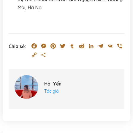
Mai, Hà Nội
Facebook
Messenger
Pinterest
Twitter
Tumblr
Reddit
LinkedIn
Telegram
VK
Vibe
Chia sẻ:
Copy
Share
Link
Hải Yến
Tác giả