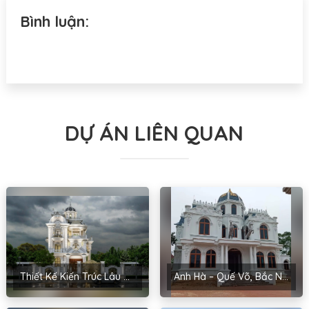
Bình luận:
DỰ ÁN LIÊN QUAN
Thiết Kế Kiến Trúc Lâu Đài Nam Hải – Hạ Long, Quảng Ninh
Anh Hà – Quế Võ, Bắc Ninh