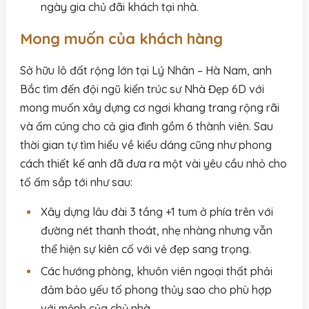
ngày gia chủ đãi khách tại nhà.
Mong muốn của khách hàng
Sở hữu lô đất rộng lớn tại Lý Nhân – Hà Nam, anh
Bắc tìm đến đội ngũ kiến trúc sư Nhà Đẹp 6D với
mong muốn xây dựng cơ ngơi khang trang rộng rãi
và ấm cúng cho cả gia đình gồm 6 thành viên. Sau
thời gian tự tìm hiểu về kiểu dáng cũng như phong
cách thiết kế anh đã đưa ra một vài yêu cầu nhỏ cho
tố ấm sắp tới như sau:
Xây dựng lâu đài 3 tầng +1 tum ở phía trên với
đường nét thanh thoát, nhẹ nhàng nhưng vẫn
thể hiện sự kiên cố với vẻ đẹp sang trọng.
Các hướng phòng, khuôn viên ngoại thất phải
đảm bảo yếu tố phong thủy sao cho phù hợp
với mệnh của chủ nhà.