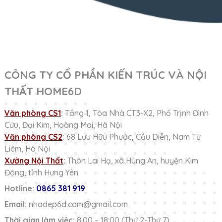
CÔNG TY CỔ PHẦN KIẾN TRÚC VÀ NỘI
THẤT HOME6D
Văn phòng CS1
:
Tầng 1, Tòa Nhà CT3-X2, Phố Trịnh Đình
Cửu, Đại Kim, Hoàng Mai, Hà Nội
Văn phòng CS2
:
68 Lưu Hữu Phước, Cầu Diễn, Nam Từ
Liêm, Hà Nội
Xưởng Nội Thất
:
Thôn Lai Hạ, xã Hùng An, huyện Kim
Động, tỉnh Hưng Yên
Hotline:
0865 381 919
Email:
nhadep6d.com@gmail.com
Thời gian làm việc:
8:00 – 18:00 (Thứ 2-Thứ 7)