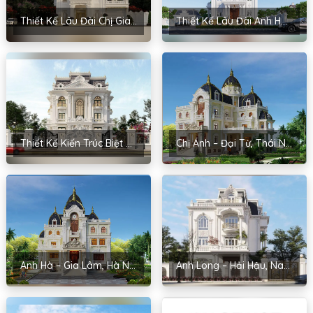
Thiết Kế Lâu Đài Chị Giang – Hưng Nguyên, Nghệ An
Thiết Kế Lâu Đài Anh Hải – Ân Thi, Hưng Yên
Thiết Kế Kiến Trúc Biệt Thự Cho Anh Chiến – Đoan Hùng, Phú Thọ
Chị Ánh – Đại Từ, Thái Nguyên
Anh Hà – Gia Lâm, Hà Nội
Anh Long – Hải Hậu, Nam Định