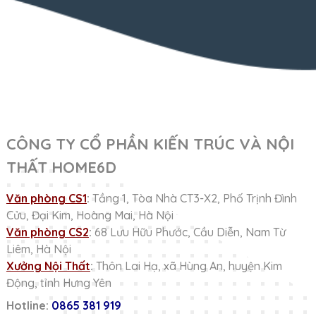
CÔNG TY CỔ PHẦN KIẾN TRÚC VÀ NỘI
THẤT HOME6D
Văn phòng CS1
:
Tầng 1, Tòa Nhà CT3-X2, Phố Trịnh Đình
Cửu, Đại Kim, Hoàng Mai, Hà Nội
Văn phòng CS2
:
68 Lưu Hữu Phước, Cầu Diễn, Nam Từ
Liêm, Hà Nội
Xưởng Nội Thất
:
Thôn Lai Hạ, xã Hùng An, huyện Kim
Động, tỉnh Hưng Yên
Hotline:
0865 381 919