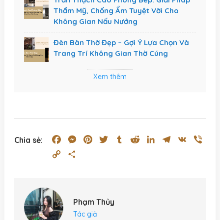
Thẩm Mỹ, Chống Ẩm Tuyệt Vời Cho
Không Gian Nấu Nướng
Đèn Bàn Thờ Đẹp – Gợi Ý Lựa Chọn Và
Trang Trí Không Gian Thờ Cúng
Xem thêm
Facebook
Messenger
Pinterest
Twitter
Tumblr
Reddit
LinkedIn
Telegram
VK
Vibe
Chia sẻ:
Copy
Share
Link
Phạm Thủy
Tác giả