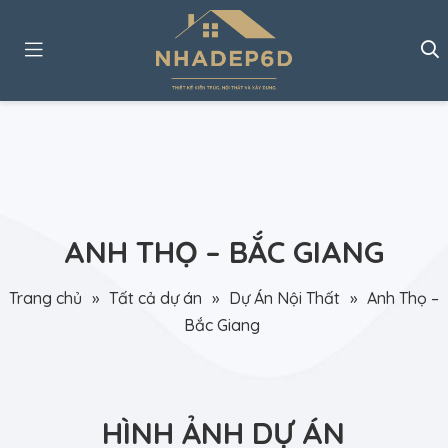
ANH THỌ – BẮC GIANG
Trang chủ
»
Tất cả dự án
»
Dự Án Nội Thất
»
Anh Thọ –
Bắc Giang
HÌNH ẢNH DỰ ÁN