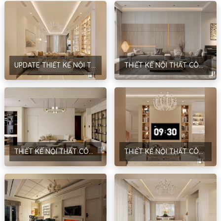
UPDATE THIẾT KẾ NỘI THẤT CÔNG TRÌNH NHÀ Ở DÂN DỤNG – ANH HÙNG – CẦU GIẤY – HÀ NỘI
THIẾT KẾ NỘI THẤT CÔNG TRÌNH NHÀ Ở DÂN DỤNG – PHONG CÁCH HIỆN ĐẠI – ANH ĐỨC – HÀ NỘI
THIẾT KẾ NỘI THẤT CÔNG TRÌNH NHÀ Ở DÂN DỤNG – PHONG CÁCH HIỆN ĐẠI – D’EL DORADO TÂY HỒ – HÀ NỘI
THIẾT KẾ NỘI THẤT CÔNG TRÌNH NHÀ Ở DÂN DỤNG – PHONG CÁCH NEOCLASSIC – ANH HÙNG – HÀ NỘI