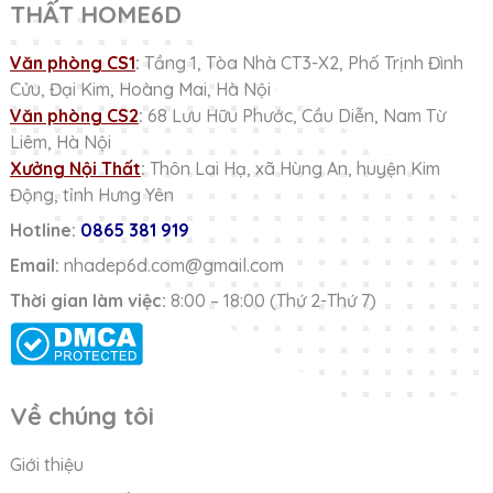
THẤT HOME6D
Văn phòng CS1
:
Tầng 1, Tòa Nhà CT3-X2, Phố Trịnh Đình
Cửu, Đại Kim, Hoàng Mai, Hà Nội
Văn phòng CS2
:
68 Lưu Hữu Phước, Cầu Diễn, Nam Từ
Liêm, Hà Nội
Xưởng Nội Thất
:
Thôn Lai Hạ, xã Hùng An, huyện Kim
Động, tỉnh Hưng Yên
Hotline:
0865 381 919
Email:
nhadep6d.com@gmail.com
Thời gian làm việc:
8:00 – 18:00 (Thứ 2-Thứ 7)
Về chúng tôi
Giới thiệu