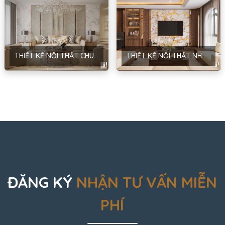
THIẾT KẾ NỘI THẤT CHUNG CƯ MANDARIN GARDEN – PHONG CÁCH NEOCLASSIC – HÀ NỘI – ANH BÌNH
THIẾT KẾ NỘI THẤT NHÀ Ở GIA ĐÌNH KẾT HỢP KINH DOANH – PHONG CÁCH HIỆN ĐẠI – ANH THẮNG
ĐĂNG KÝ
NHẬN TƯ VẤN MIỄN
PHÍ