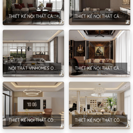
THIẾT KẾ NỘI THẤT CĂN HỘ CHUNG CƯ – PHONG CÁCH INDOCHINE – HÀ NỘI
THIẾT KẾ NỘI THẤT CĂN HỘ – HIỆN ĐẠI – HẢI DƯƠNG – ANH QUANG
NỘI THẤT VINHOMES OCEAN PARK – HIỆN ĐẠI – HƯNG YÊN
THIẾT KẾ NỘI THẤT CĂN HỘ CT2-15.06 – PHONG CÁCH MODERN LUXURY – ANH DŨNG – HÀ NỘI
THIẾT KẾ NỘI THẤT CÔNG TRÌNH NHÀ Ở GIA ĐÌNH – PHONG CÁCH HIỆN ĐẠI – ANH SƠN – HÀ NỘI
THIẾT KẾ NỘI THẤT CÔNG TRÌNH PHÚC LỢI BUILDING – PHONG CÁCH NEOCLASSIC – CHỊ LINH – HÀ NỘI