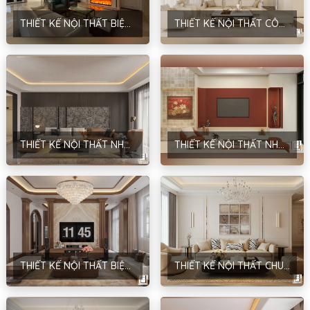
THIẾT KẾ NỘI THẤT BIỆT THỰ – PHONG CÁCH TÂN CỔ ĐIỂN – NHA TRANG
THIẾT KẾ NỘI THẤT CÔNG TRÌNH PARK RIVER 167 – PHONG CÁCH HIỆN ĐẠI – ANH THẮNG – HƯNG YÊN
THIẾT KẾ NỘI THẤT NHÀ Ở DÂN DỤNG – PHONG CÁCH HIỆN ĐẠI & TRADITIONAL – ANH ĐĂNG – NAM ĐỊNH
THIẾT KẾ NỘI THẤT NHÀ Ở GIA ĐÌNH – PHONG CÁCH HIỆN ĐẠI – ANH GIANG – HẢI DƯƠNG
THIẾT KẾ NỘI THẤT BIỆT THỰ SÂN VƯỜN – PHONG CÁCH NEOCLASSIC – ANH HUY
THIẾT KẾ NỘI THẤT CHUNG CƯ MANDARIN GARDEN – PHONG CÁCH NEOCLASSIC – ANH BÂN