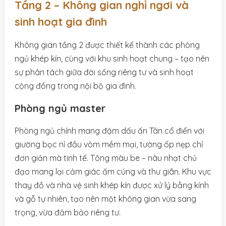
Tầng 2 – Không gian nghỉ ngơi và
sinh hoạt gia đình
Không gian tầng 2 được thiết kế thành các phòng
ngủ khép kín, cùng với khu sinh hoạt chung – tạo nên
sự phân tách giữa đời sống riêng tư và sinh hoạt
cộng đồng trong nội bộ gia đình.
Phòng ngủ master
Phòng ngủ chính mang đậm dấu ấn Tân cổ điển với
giường bọc nỉ đầu vòm mềm mại, tường ốp nẹp chỉ
đơn giản mà tinh tế. Tông màu be – nâu nhạt chủ
đạo mang lại cảm giác ấm cúng và thư giãn. Khu vực
thay đồ và nhà vệ sinh khép kín được xử lý bằng kính
và gỗ tự nhiên, tạo nên một không gian vừa sang
trọng, vừa đảm bảo riêng tư.