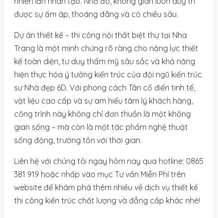
nhiên lẫn nhân tạo. Nhờ đó, không gian luôn duy trì
được sự ấm áp, thoáng đãng và có chiều sâu.
Dự án thiết kế – thi công nội thất biệt thự tại Nha
Trang là một minh chứng rõ ràng cho năng lực thiết
kế toàn diện, tư duy thẩm mỹ sâu sắc và khả năng
hiện thực hóa ý tưởng kiến trúc của đội ngũ kiến trúc
sư Nhà đẹp 6D. Với phong cách Tân cổ điển tinh tế,
vật liệu cao cấp và sự am hiểu tâm lý khách hàng,
công trình này không chỉ đơn thuần là một không
gian sống – mà còn là một tác phẩm nghệ thuật
sống động, trường tồn với thời gian.
Liên hệ với chúng tôi ngay hôm nay qua hotline: 0865
381 919 hoặc nhấp vào mục Tư vấn Miễn Phí trên
website để khám phá thêm nhiều về dịch vụ thiết kế
thi công kiến trúc chất lượng và đẳng cấp khác nhé!