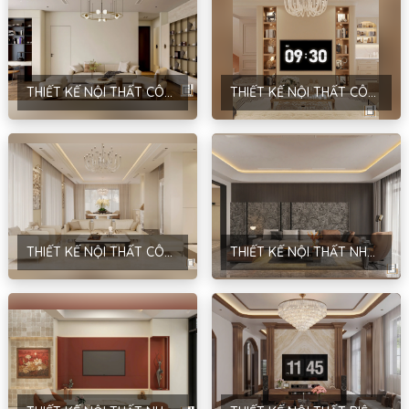
THIẾT KẾ NỘI THẤT CÔNG TRÌNH NHÀ Ở DÂN DỤNG – PHONG CÁCH HIỆN ĐẠI – D’EL DORADO TÂY HỒ – HÀ NỘI
THIẾT KẾ NỘI THẤT CÔNG TRÌNH NHÀ Ở DÂN DỤNG – PHONG CÁCH NEOCLASSIC – ANH HÙNG – HÀ NỘI
THIẾT KẾ NỘI THẤT CÔNG TRÌNH PARK RIVER 167 – PHONG CÁCH HIỆN ĐẠI – ANH THẮNG – HƯNG YÊN
THIẾT KẾ NỘI THẤT NHÀ Ở DÂN DỤNG – PHONG CÁCH HIỆN ĐẠI & TRADITIONAL – ANH ĐĂNG – NAM ĐỊNH