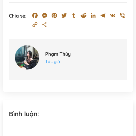
Facebook
Messenger
Pinterest
Twitter
Tumblr
Reddit
LinkedIn
Telegram
VK
Vibe
Chia sẻ:
Copy
Share
Link
Phạm Thủy
Tác giả
Bình luận: