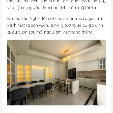
máy hút mùi đến tủ lạnh âm – đều được bố trí hợp lý,
vừa tiện dụng vừa đảm bảo tính thẩm mỹ tối đa.
Khu bàn ăn 6 ghế đặt sát cửa sổ lớn, mở ra góc nhìn
xanh mát ra sân vườn, là nơi lý tưởng để cả gia đình
quây quần sau mỗi ngày làm việc căng thẳng.