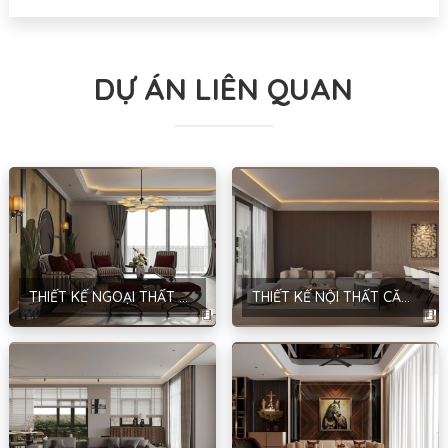
DỰ ÁN LIÊN QUAN
THIẾT KẾ NGOẠI THẤT CĂN HỘ CHUNG CƯ – PHONG CÁCH INDOCHINE – HÀ NỘI
THIẾT KẾ NỘI THẤT CĂN HỘ – HIỆN ĐẠI – HẢI DƯƠNG – ANH QUANG