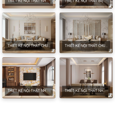
THIẾT KẾ NỘI THẤT NHÀ Ở GIA ĐÌNH – PHONG CÁCH HIỆN ĐẠI – ANH GIANG – HẢI DƯƠNG
THIẾT KẾ NỘI THẤT BIỆT THỰ SÂN VƯỜN – PHONG CÁCH NEOCLASSIC – ANH HUY
THIẾT KẾ NỘI THẤT CHUNG CƯ MANDARIN GARDEN – PHONG CÁCH NEOCLASSIC – ANH BÂN
THIẾT KẾ NỘI THẤT CHUNG CƯ MANDARIN GARDEN – PHONG CÁCH NEOCLASSIC – HÀ NỘI – ANH BÌNH
THIẾT KẾ NỘI THẤT NHÀ Ở GIA ĐÌNH KẾT HỢP KINH DOANH – PHONG CÁCH HIỆN ĐẠI – ANH THẮNG
THIẾT KẾ NỘI THẤT NHÀ Ở GIA ĐÌNH – HÀ NỘI – PHONG CÁCH HIỆN ĐẠI – CHỊ HẢI