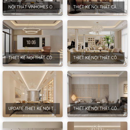
NỘI THẤT VINHOMES OCEAN PARK – HIỆN ĐẠI – HƯNG YÊN
THIẾT KẾ NỘI THẤT CĂN HỘ CT2-15.06 – PHONG CÁCH MODERN LUXURY – ANH DŨNG – HÀ NỘI
THIẾT KẾ NỘI THẤT CÔNG TRÌNH NHÀ Ở GIA ĐÌNH – PHONG CÁCH HIỆN ĐẠI – ANH SƠN – HÀ NỘI
THIẾT KẾ NỘI THẤT CÔNG TRÌNH PHÚC LỢI BUILDING – PHONG CÁCH NEOCLASSIC – CHỊ LINH – HÀ NỘI
UPDATE THIẾT KẾ NỘI THẤT CÔNG TRÌNH NHÀ Ở DÂN DỤNG – ANH HÙNG – CẦU GIẤY – HÀ NỘI
THIẾT KẾ NỘI THẤT CÔNG TRÌNH NHÀ Ở DÂN DỤNG – PHONG CÁCH HIỆN ĐẠI – ANH ĐỨC – HÀ NỘI