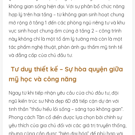
không gian sống hiện đại. Với sự phân bổ chức năng
hợp lý trên hai tầng – từ không gian sinh hoạt chung
mở rộng ở tầng 1 đến các phòng ngủ riêng tư và khu
vực sinh hoạt chung ấm cúng ở tầng 2 – công trình
này không chỉ là một tổ ấm lý tưởng mà còn là một
tác phẩm nghệ thuật, phản ánh gu thẩm mỹ tinh tế
và đẳng cấp của chủ đầu tư.
Tư duy thiết kế – Sự hòa quyện giữa
mỹ học và công năng
Ngay từ khi tiếp nhận yêu cầu của chủ đầu tư, đội
ngũ kiến trúc sư Nhà đẹp 6D đã tiếp cận dự án với
tinh thần “thấu hiểu lối sống – sáng tạo không gian”.
Phong cách Tân cổ điển được lựa chọn bởi chính sự
yêu thích của gia chủ đối với các giá trị truyền thống,
nhưng cũng cần được “hiện đại hóa” để phù hợp với