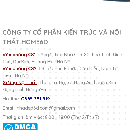
CÔNG TY CỔ PHẦN KIẾN TRÚC VÀ NỘI
THẤT HOME6D
Văn phòng CS1
:
Tầng 1, Tòa Nhà CT3-X2, Phố Trịnh Đình
Cửu, Đại Kim, Hoàng Mai, Hà Nội
Văn phòng CS2
:
68 Lưu Hữu Phước, Cầu Diễn, Nam Từ
Liêm, Hà Nội
Xưởng Nội Thất
:
Thôn Lai Hạ, xã Hùng An, huyện Kim
Động, tỉnh Hưng Yên
Hotline:
0865 381 919
Email:
nhadep6d.com@gmail.com
Thời gian làm việc:
8:00 – 18:00 (Thứ 2-Thứ 7)