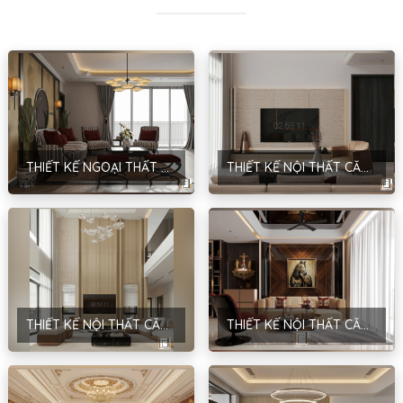
THIẾT KẾ NGOẠI THẤT CĂN HỘ CHUNG CƯ – PHONG CÁCH INDOCHINE – HÀ NỘI
THIẾT KẾ NỘI THẤT CĂN DỆT LK – PHONG CÁCH HIỆN ĐẠI – LẬP THẠCH – NINH BÌNH
THIẾT KẾ NỘI THẤT CĂN LT VILLA – PHONG CÁCH HIỆN ĐẠI KẾT HỢP TROPICAL – LẬP THẠCH – VĨNH PHÚC
THIẾT KẾ NỘI THẤT CĂN HỘ CT2-15.06 – PHONG CÁCH MODERN LUXURY – ANH DŨNG – HÀ NỘI