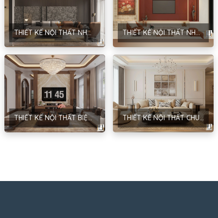
THIẾT KẾ NỘI THẤT NHÀ Ở DÂN DỤNG – PHONG CÁCH HIỆN ĐẠI & TRADITIONAL – ANH ĐĂNG – NAM ĐỊNH
THIẾT KẾ NỘI THẤT NHÀ Ở GIA ĐÌNH – PHONG CÁCH HIỆN ĐẠI – ANH GIANG – HẢI DƯƠNG
THIẾT KẾ NỘI THẤT BIỆT THỰ SÂN VƯỜN – PHONG CÁCH NEOCLASSIC – ANH HUY
THIẾT KẾ NỘI THẤT CHUNG CƯ MANDARIN GARDEN – PHONG CÁCH NEOCLASSIC – ANH BÂN