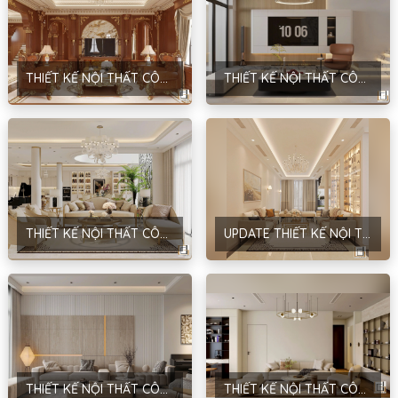
THIẾT KẾ NỘI THẤT CÔNG TRÌNH BIỆT THỰ SÂN VƯỜN – PHONG CÁCH NEOCLASSIC – ANH HOÀNG – HÀ NỘI
THIẾT KẾ NỘI THẤT CÔNG TRÌNH NHÀ Ở GIA ĐÌNH – PHONG CÁCH HIỆN ĐẠI – ANH SƠN – HÀ NỘI
THIẾT KẾ NỘI THẤT CÔNG TRÌNH PHÚC LỢI BUILDING – PHONG CÁCH NEOCLASSIC – CHỊ LINH – HÀ NỘI
UPDATE THIẾT KẾ NỘI THẤT CÔNG TRÌNH NHÀ Ở DÂN DỤNG – ANH HÙNG – CẦU GIẤY – HÀ NỘI
THIẾT KẾ NỘI THẤT CÔNG TRÌNH NHÀ Ở DÂN DỤNG – PHONG CÁCH HIỆN ĐẠI – ANH ĐỨC – HÀ NỘI
THIẾT KẾ NỘI THẤT CÔNG TRÌNH NHÀ Ở DÂN DỤNG – PHONG CÁCH HIỆN ĐẠI – D’EL DORADO TÂY HỒ – HÀ NỘI