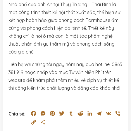
Nhà phố của anh An tại Thụy Trường – Thái Bình là
một công trình thiết kế nội thất xuất sắc, thể hiện sự
kết hợp hoàn hảo giữa phong cách Farmhouse ấm
cúng và phong cách Hiện đại tinh tế. Thiết kế này
không chỉ là nơi ở mà còn là một tác phẩm nghệ
thuật phản ánh gu thẩm mỹ và phong cách sống
của gia chủ.
Liên hệ với chúng tôi ngay hôm nay qua hotline: 0865
381 919 hoặc nhấp vào mục Tư vấn Miễn Phí trên
website để khám phá thêm nhiều về dịch vụ thiết kế
thi công kiến trúc chất lượng và đẳng cấp khác nhé!
Facebook
Messenger
Pinterest
Twitter
Tumblr
Reddit
LinkedIn
Telegram
VK
Vibe
Chia sẻ:
Copy
Share
Link