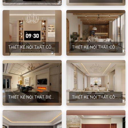
THIẾT KẾ NỘI THẤT CÔNG TRÌNH NHÀ Ở DÂN DỤNG – PHONG CÁCH NEOCLASSIC – ANH HÙNG – HÀ NỘI
THIẾT KẾ NỘI THẤT CÔNG TRÌNH BÌNH HƯNG HOMESTAY – PHONG CÁCH ĐỊA TRUNG HẢI – ANH TÚ – BÌNH HƯNG
THIẾT KẾ NỘI THẤT BIỆT THỰ – PHONG CÁCH TÂN CỔ ĐIỂN – NHA TRANG
THIẾT KẾ NỘI THẤT CÔNG TRÌNH PARK RIVER 167 – PHONG CÁCH HIỆN ĐẠI – ANH THẮNG – HƯNG YÊN