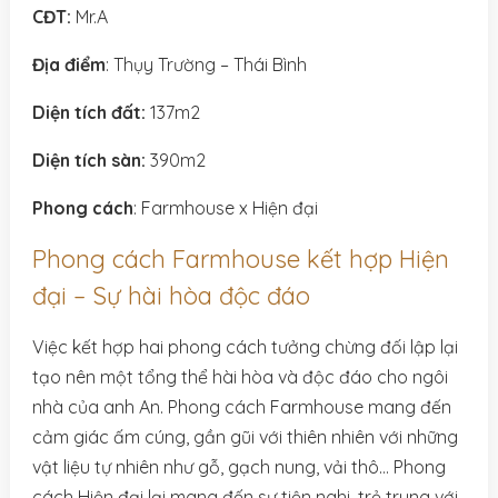
CĐT:
Mr.A
Địa điểm
: Thụy Trường – Thái Bình
Diện tích đất:
137m2
Diện tích sàn:
390m2
Phong cách
: Farmhouse x Hiện đại
Phong cách Farmhouse kết hợp Hiện
đại – Sự hài hòa độc đáo
Việc kết hợp hai phong cách tưởng chừng đối lập lại
tạo nên một tổng thể hài hòa và độc đáo cho ngôi
nhà của anh An. Phong cách Farmhouse mang đến
cảm giác ấm cúng, gần gũi với thiên nhiên với những
vật liệu tự nhiên như gỗ, gạch nung, vải thô… Phong
cách Hiện đại lại mang đến sự tiện nghi, trẻ trung với