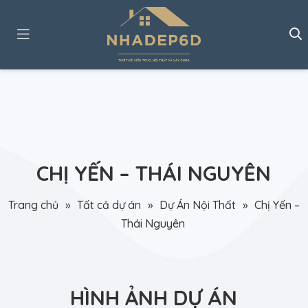
CHỊ YẾN – THÁI NGUYÊN
Trang chủ
»
Tất cả dự án
»
Dự Án Nội Thất
»
Chị Yến –
Thái Nguyên
HÌNH ẢNH DỰ ÁN