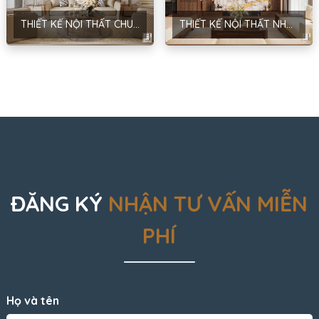
THIẾT KẾ NỘI THẤT CHUNG CƯ MANDARIN GARDEN – PHONG CÁCH NEOCLASSIC – HÀ NỘI – ANH BÌNH
THIẾT KẾ NỘI THẤT NHÀ Ở GIA ĐÌNH KẾT HỢP KINH DOANH – PHONG CÁCH HIỆN ĐẠI – ANH THẮNG
ĐĂNG KÝ
NHẬN TƯ VẤN MIỄN
PHÍ
Họ và tên