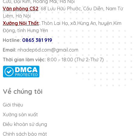
Cửu, Đại Kim, Hoàng Mai, Hà Nội
Văn phòng CS2
:
68 Lưu Hữu Phước, Cầu Diễn, Nam Từ
Liêm, Hà Nội
Xưởng Nội Thất
:
Thôn Lai Hạ, xã Hùng An, huyện Kim
Động, tỉnh Hưng Yên
Hotline:
0865 381 919
Email:
nhadep6d.com@gmail.com
Thời gian làm việc:
8:00 – 18:00 (Thứ 2-Thứ 7)
Về chúng tôi
Giới thiệu
Xưởng sản xuất
Điều khoản sử dụng
Chính sách bảo mật