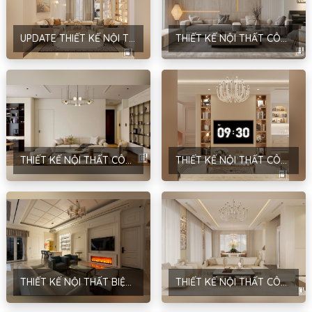
UPDATE THIẾT KẾ NỘI THẤT CÔNG TRÌNH NHÀ Ở DÂN DỤNG – ANH HÙNG – CẦU GIẤY – HÀ NỘI
THIẾT KẾ NỘI THẤT CÔNG TRÌNH NHÀ Ở DÂN DỤNG – PHONG CÁCH HIỆN ĐẠI – ANH ĐỨC – HÀ NỘI
THIẾT KẾ NỘI THẤT CÔNG TRÌNH NHÀ Ở DÂN DỤNG – PHONG CÁCH HIỆN ĐẠI – D’EL DORADO TÂY HỒ – HÀ NỘI
THIẾT KẾ NỘI THẤT CÔNG TRÌNH NHÀ Ở DÂN DỤNG – PHONG CÁCH NEOCLASSIC – ANH HÙNG – HÀ NỘI
THIẾT KẾ NỘI THẤT BIỆT THỰ – PHONG CÁCH TÂN CỔ ĐIỂN – NHA TRANG
THIẾT KẾ NỘI THẤT CÔNG TRÌNH PARK RIVER 167 – PHONG CÁCH HIỆN ĐẠI – ANH THẮNG – HƯNG YÊN