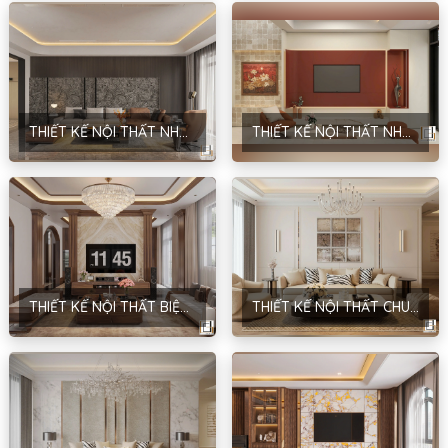
THIẾT KẾ NỘI THẤT NHÀ Ở DÂN DỤNG – PHONG CÁCH HIỆN ĐẠI & TRADITIONAL – ANH ĐĂNG – NAM ĐỊNH
THIẾT KẾ NỘI THẤT NHÀ Ở GIA ĐÌNH – PHONG CÁCH HIỆN ĐẠI – ANH GIANG – HẢI DƯƠNG
THIẾT KẾ NỘI THẤT BIỆT THỰ SÂN VƯỜN – PHONG CÁCH NEOCLASSIC – ANH HUY
THIẾT KẾ NỘI THẤT CHUNG CƯ MANDARIN GARDEN – PHONG CÁCH NEOCLASSIC – ANH BÂN