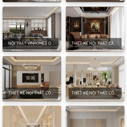
NỘI THẤT VINHOMES OCEAN PARK – HIỆN ĐẠI – HƯNG YÊN
THIẾT KẾ NỘI THẤT CĂN HỘ CT2-15.06 – PHONG CÁCH MODERN LUXURY – ANH DŨNG – HÀ NỘI
THIẾT KẾ NỘI THẤT CÔNG TRÌNH NHÀ Ở GIA ĐÌNH – PHONG CÁCH HIỆN ĐẠI – ANH SƠN – HÀ NỘI
THIẾT KẾ NỘI THẤT CÔNG TRÌNH PHÚC LỢI BUILDING – PHONG CÁCH NEOCLASSIC – CHỊ LINH – HÀ NỘI