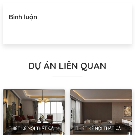
Bình luận:
DỰ ÁN LIÊN QUAN
THIẾT KẾ NỘI THẤT CĂN HỘ CHUNG CƯ – PHONG CÁCH INDOCHINE – HÀ NỘI
THIẾT KẾ NỘI THẤT CĂN HỘ – HIỆN ĐẠI – HẢI DƯƠNG – ANH QUANG