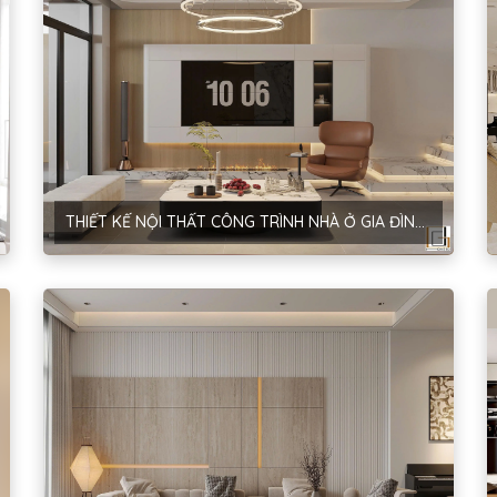
THIẾT KẾ NỘI THẤT CÔNG TRÌNH NHÀ Ở GIA ĐÌNH – PHONG CÁCH HIỆN ĐẠI – ANH SƠN – HÀ NỘI