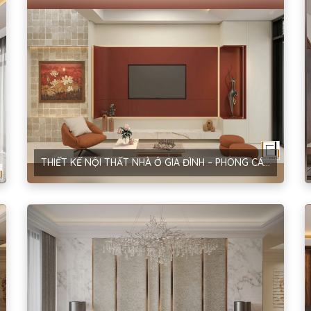
THIẾT KẾ NỘI THẤT NHÀ Ở GIA ĐÌNH – PHONG CÁCH HIỆN ĐẠI – ANH GIANG – HẢI DƯƠNG