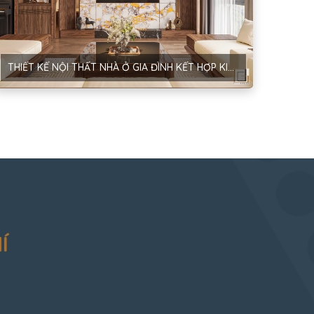
THIẾT KẾ NỘI THẤT NHÀ Ở GIA ĐÌNH KẾT HỢP KINH DOANH – PHONG CÁCH HIỆN ĐẠI – ANH THẮNG
Í