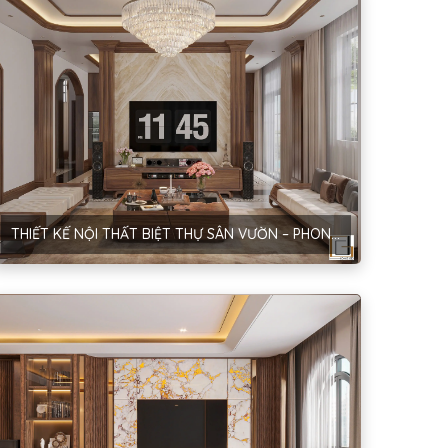
THIẾT KẾ NỘI THẤT BIỆT THỰ SÂN VƯỜN – PHONG CÁCH NEOCLASSIC – ANH HUY