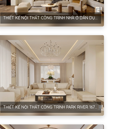
THIẾT KẾ NỘI THẤT CÔNG TRÌNH NHÀ Ở DÂN DỤNG – PHONG CÁCH HIỆN ĐẠI – D’EL DORADO TÂY HỒ – HÀ NỘI
THIẾT KẾ NỘI THẤT CÔNG TRÌNH PARK RIVER 167 – PHONG CÁCH HIỆN ĐẠI – ANH THẮNG – HƯNG YÊN