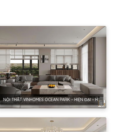
NỘI THẤT VINHOMES OCEAN PARK – HIỆN ĐẠI – HƯNG YÊN