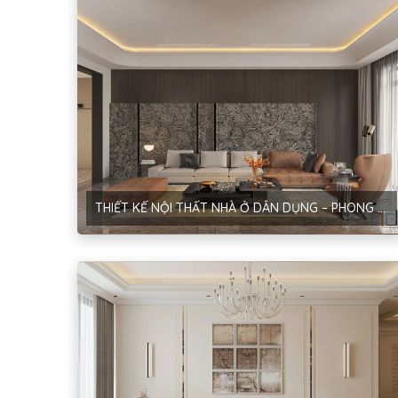
THIẾT KẾ NỘI THẤT NHÀ Ở DÂN DỤNG – PHONG CÁCH HIỆN ĐẠI & TRADITIONAL – ANH ĐĂNG – NAM ĐỊNH