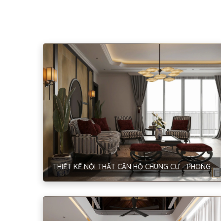
THIẾT KẾ NỘI THẤT CĂN HỘ CHUNG CƯ – PHONG CÁCH INDOCHINE – HÀ NỘI