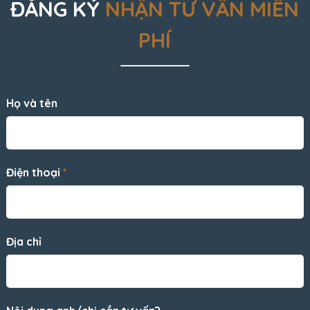
ĐĂNG KÝ
NHẬN TƯ VẤN MIỄN
PHÍ
Họ và tên
Điện thoại
*
Địa chỉ