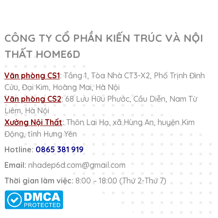
CÔNG TY CỔ PHẦN KIẾN TRÚC VÀ NỘI
THẤT HOME6D
Văn phòng CS1
:
Tầng 1, Tòa Nhà CT3-X2, Phố Trịnh Đình
Cửu, Đại Kim, Hoàng Mai, Hà Nội
Văn phòng CS2
:
68 Lưu Hữu Phước, Cầu Diễn, Nam Từ
Liêm, Hà Nội
Xưởng Nội Thất
:
Thôn Lai Hạ, xã Hùng An, huyện Kim
Động, tỉnh Hưng Yên
Hotline:
0865 381 919
Email:
nhadep6d.com@gmail.com
Thời gian làm việc:
8:00 – 18:00 (Thứ 2-Thứ 7)