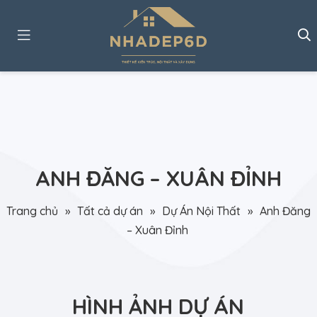
ANH ĐĂNG – XUÂN ĐỈNH
Trang chủ
»
Tất cả dự án
»
Dự Án Nội Thất
»
Anh Đăng
– Xuân Đỉnh
HÌNH ẢNH DỰ ÁN