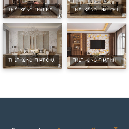
THIẾT KẾ NỘI THẤT BIỆT THỰ SÂN VƯỜN – PHONG CÁCH NEOCLASSIC – ANH HUY
THIẾT KẾ NỘI THẤT CHUNG CƯ MANDARIN GARDEN – PHONG CÁCH NEOCLASSIC – ANH BÂN
THIẾT KẾ NỘI THẤT CHUNG CƯ MANDARIN GARDEN – PHONG CÁCH NEOCLASSIC – HÀ NỘI – ANH BÌNH
THIẾT KẾ NỘI THẤT NHÀ Ở GIA ĐÌNH KẾT HỢP KINH DOANH – PHONG CÁCH HIỆN ĐẠI – ANH THẮNG