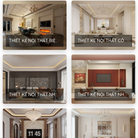
THIẾT KẾ NỘI THẤT BIỆT THỰ – PHONG CÁCH TÂN CỔ ĐIỂN – NHA TRANG
THIẾT KẾ NỘI THẤT CÔNG TRÌNH PARK RIVER 167 – PHONG CÁCH HIỆN ĐẠI – ANH THẮNG – HƯNG YÊN
THIẾT KẾ NỘI THẤT NHÀ Ở DÂN DỤNG – PHONG CÁCH HIỆN ĐẠI & TRADITIONAL – ANH ĐĂNG – NAM ĐỊNH
THIẾT KẾ NỘI THẤT NHÀ Ở GIA ĐÌNH – PHONG CÁCH HIỆN ĐẠI – ANH GIANG – HẢI DƯƠNG