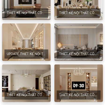
THIẾT KẾ NỘI THẤT CÔNG TRÌNH NHÀ Ở GIA ĐÌNH – PHONG CÁCH HIỆN ĐẠI – ANH SƠN – HÀ NỘI
THIẾT KẾ NỘI THẤT CÔNG TRÌNH PHÚC LỢI BUILDING – PHONG CÁCH NEOCLASSIC – CHỊ LINH – HÀ NỘI
UPDATE THIẾT KẾ NỘI THẤT CÔNG TRÌNH NHÀ Ở DÂN DỤNG – ANH HÙNG – CẦU GIẤY – HÀ NỘI
THIẾT KẾ NỘI THẤT CÔNG TRÌNH NHÀ Ở DÂN DỤNG – PHONG CÁCH HIỆN ĐẠI – ANH ĐỨC – HÀ NỘI
THIẾT KẾ NỘI THẤT CÔNG TRÌNH NHÀ Ở DÂN DỤNG – PHONG CÁCH HIỆN ĐẠI – D’EL DORADO TÂY HỒ – HÀ NỘI
THIẾT KẾ NỘI THẤT CÔNG TRÌNH NHÀ Ở DÂN DỤNG – PHONG CÁCH NEOCLASSIC – ANH HÙNG – HÀ NỘI