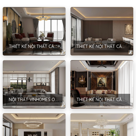
THIẾT KẾ NỘI THẤT CĂN HỘ CHUNG CƯ – PHONG CÁCH INDOCHINE – HÀ NỘI
THIẾT KẾ NỘI THẤT CĂN HỘ – HIỆN ĐẠI – HẢI DƯƠNG – ANH QUANG
NỘI THẤT VINHOMES OCEAN PARK – HIỆN ĐẠI – HƯNG YÊN
THIẾT KẾ NỘI THẤT CĂN HỘ CT2-15.06 – PHONG CÁCH MODERN LUXURY – ANH DŨNG – HÀ NỘI