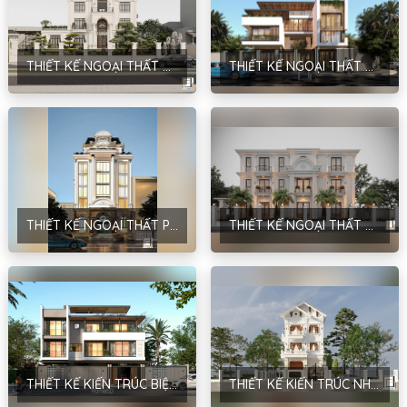
THIẾT KẾ NGOẠI THẤT BIỆT THỰ SÂN VƯỜN PHONG CÁCH NEOCLASSIC TẠI MÊ LINH – ANH HÙNG
THIẾT KẾ NGOẠI THẤT BIỆT THỰ PHONG CÁCH HIỆN ĐẠI TẠI PHÚ CÁT – ANH DIÊN
THIẾT KẾ NGOẠI THẤT PHÙNG XÁ BUILDING PHONG CÁCH TÂN CỔ ĐIỂN TẠI THẠCH THẤT – HÀ NỘI
THIẾT KẾ NGOẠI THẤT BIỆT THỰ PHONG CÁCH NEO CLASSIC TẠI VĂN GIANG – HƯNG YÊN – ANH PHÚC
THIẾT KẾ KIẾN TRÚC BIỆT THỰ PHONG CÁCH HIỆN ĐẠI TẠI SÓC SƠN – ANH TÙNG
THIẾT KẾ KIẾN TRÚC NHÀ Ở GIA ĐÌNH PHONG CÁCH T N CỔ ĐIỂN TẠI THANH TRÌ – ANH KHÔI