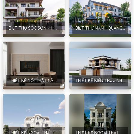
BIỆT THỰ SÓC SƠN – HIỆN ĐẠI – ANH LINH
BIỆT THỰ MẠNH QUANG – TÂN CỔ ĐIỂN – QUỐC OAI – HÀ NỘI
THIẾT KẾ NỘI THẤT CĂN DỆT LK – PHONG CÁCH HIỆN ĐẠI – LẬP THẠCH – NINH BÌNH
THIẾT KẾ KIẾN TRÚC NHÀ Ở GIA ĐÌNH – PHONG CÁCH HIỆN ĐẠI – ANH KHÁNH – NINH BÌNH
THIẾT KẾ NGOẠI THẤT BIỆT THỰ SÂN VƯỜN – PHONG CÁCH NEOCLASSIC – HÀ NỘI – ANH HUY
THIẾT KẾ NGOẠI THẤT BIỆT THỰ – PHONG CÁCH TÂN CỔ ĐIỂN – NHA TRANG