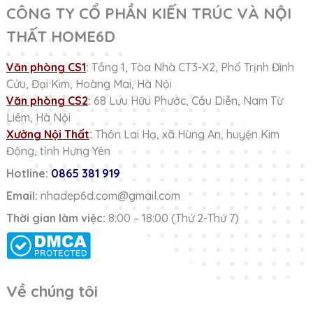
CÔNG TY CỔ PHẦN KIẾN TRÚC VÀ NỘI
THẤT HOME6D
Văn phòng CS1
:
Tầng 1, Tòa Nhà CT3-X2, Phố Trịnh Đình
Cửu, Đại Kim, Hoàng Mai, Hà Nội
Văn phòng CS2
:
68 Lưu Hữu Phước, Cầu Diễn, Nam Từ
Liêm, Hà Nội
Xưởng Nội Thất
:
Thôn Lai Hạ, xã Hùng An, huyện Kim
Động, tỉnh Hưng Yên
Hotline:
0865 381 919
Email:
nhadep6d.com@gmail.com
Thời gian làm việc:
8:00 – 18:00 (Thứ 2-Thứ 7)
Về chúng tôi