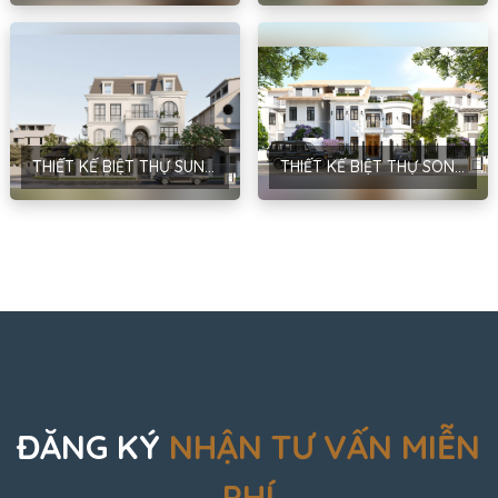
THIẾT KẾ BIỆT THỰ SUNNY GARDEN PHONG CÁCH NEO CLASSIC TẠI HÀ NỘI – ANH QUÂN
THIẾT KẾ BIỆT THỰ SONG LẬP TÂN TÂY ĐÔ PHONG CÁCH EUROSTYLE TẠI HÀ NỘI – ANH ĐẠT
ĐĂNG KÝ
NHẬN TƯ VẤN MIỄN
PHÍ