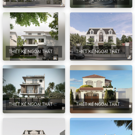
THIẾT KẾ NGOẠI THẤT CÔNG TRÌNH PARK RIVER 167 – PHONG CÁCH HIỆN ĐẠI – HƯNG YÊN – ANH THẮNG
THIẾT KẾ NGOẠI THẤT BIỆT THỰ GIA ĐÌNH PHONG CÁCH NEOCLASSIC – ANH ĐINH
THIẾT KẾ NGOẠI THẤT BIỆT THỰ PHONG CÁCH HIỆN ĐẠI TẠI SÓC SƠN – CHỊ THỦY
THIẾT KẾ NGOẠI THẤT BIỆT THỰ PHONG CÁCH ĐỊA TRUNG HẢI TẠI THÁI BÌNH – ANH LỪNG