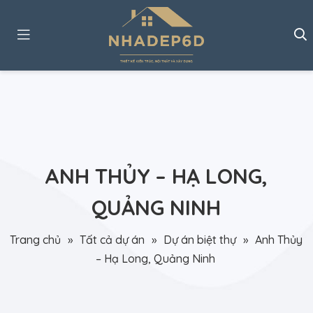
ANH THỦY – HẠ LONG,
QUẢNG NINH
Trang chủ
»
Tất cả dự án
»
Dự án biệt thự
»
Anh Thủy
– Hạ Long, Quảng Ninh