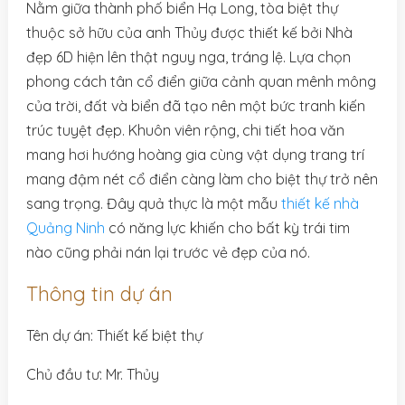
Nằm giữa thành phố biển Hạ Long, tòa biệt thự
thuộc sở hữu của anh Thủy được thiết kế bởi Nhà
đẹp 6D hiện lên thật nguy nga, tráng lệ. Lựa chọn
phong cách tân cổ điển giữa cảnh quan mênh mông
của trời, đất và biển đã tạo nên một bức tranh kiến
trúc tuyệt đẹp. Khuôn viên rộng, chi tiết hoa văn
mang hơi hướng hoàng gia cùng vật dụng trang trí
mang đậm nét cổ điển càng làm cho biệt thự trở nên
sang trọng. Đây quả thực là một mẫu
thiết kế nhà
Quảng Ninh
có năng lực khiến cho bất kỳ trái tim
nào cũng phải nán lại trước vẻ đẹp của nó.
Thông tin dự án
Tên dự án: Thiết kế biệt thự
Chủ đầu tư: Mr. Thủy