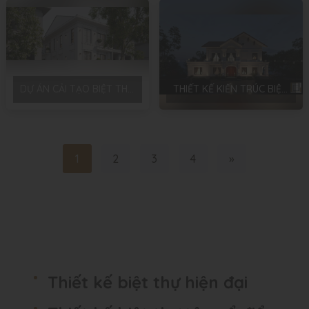
DỰ ÁN CẢI TẠO BIỆT THỰ SONG LẬP TẠI HÀ ĐÔNG – HÀ NỘI
THIẾT KẾ KIẾN TRÚC BIỆT THỰ MÁI THÁI PHONG CÁCH TÂN CỔ ĐIỂN – ANH HOÀNG GIA LÝ
1
2
3
4
»
Thiết kế biệt thự hiện đại