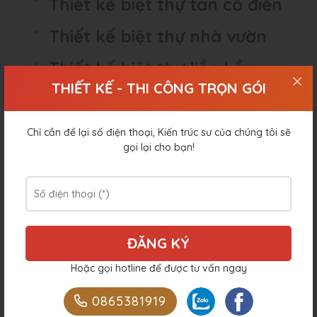
Thiết kế biệt thự tân cổ điển
Thiết kế biệt thự nhà vườn
Thiết kế biệt thự liền kề
THIẾT KẾ - THI CÔNG TRỌN GÓI
Miễn phí vẽ thiết kế sơ bộ ngôi nhà theo
yêu cầu của khách hàng
Chỉ cần để lại số điện thoại, Kiến trúc sư của chúng tôi sẽ
gọi lại cho bạn!
Báo giá:
130.000
VNĐ/m2
Tiến độ:
7-10 ngày
Bao gồm:
Bản vẽ phối cảnh 3D, Bản vẽ
thiết kế kiến trúc, Bản vẽ kết cấu, Bản vẽ
Hoặc gọi hotline để được tư vấn ngay
điện, điện nhẹ, Bản vẽ nước, Bản vẽ xin cấp
phép xây dựng, Giám sát tác giả (giác
0865381919