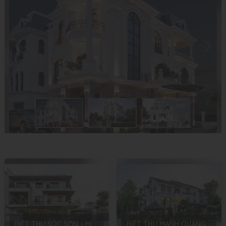
BIỆT THỰ SÓC SƠN – HIỆN ĐẠI – ANH LINH
BIỆT THỰ MẠNH QUANG – TÂN CỔ ĐIỂN – QUỐC OAI – HÀ NỘI