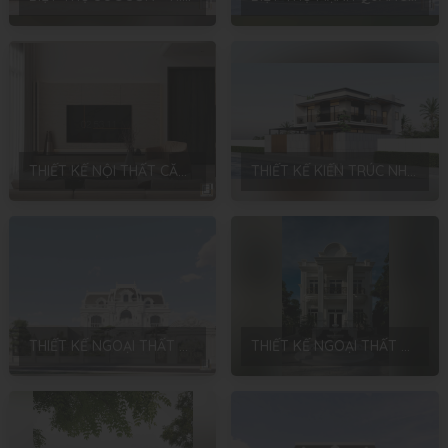
THIẾT KẾ NỘI THẤT CĂN DỆT LK – PHONG CÁCH HIỆN ĐẠI – LẬP THẠCH – NINH BÌNH
THIẾT KẾ KIẾN TRÚC NHÀ Ở GIA ĐÌNH – PHONG CÁCH HIỆN ĐẠI – ANH KHÁNH – NINH BÌNH
THIẾT KẾ NGOẠI THẤT BIỆT THỰ SÂN VƯỜN – PHONG CÁCH NEOCLASSIC – HÀ NỘI – ANH HUY
THIẾT KẾ NGOẠI THẤT BIỆT THỰ – PHONG CÁCH TÂN CỔ ĐIỂN – NHA TRANG