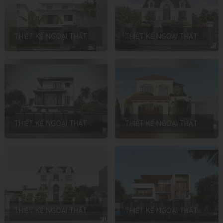
THIẾT KẾ NGOẠI THẤT CÔNG TRÌNH PARK RIVER 167 – PHONG CÁCH HIỆN ĐẠI – HƯNG YÊN – ANH THẮNG
THIẾT KẾ NGOẠI THẤT BIỆT THỰ GIA ĐÌNH PHONG CÁCH NEOCLASSIC – ANH ĐINH
THIẾT KẾ NGOẠI THẤT BIỆT THỰ PHONG CÁCH HIỆN ĐẠI TẠI SÓC SƠN – CHỊ THỦY
THIẾT KẾ NGOẠI THẤT BIỆT THỰ PHONG CÁCH ĐỊA TRUNG HẢI TẠI THÁI BÌNH – ANH LỪNG
THIẾT KẾ NGOẠI THẤT BIỆT THỰ SÂN VƯỜN PHONG CÁCH NEOCLASSIC TẠI MÊ LINH – ANH HÙNG
THIẾT KẾ NGOẠI THẤT BIỆT THỰ PHONG CÁCH HIỆN ĐẠI TẠI PHÚ CÁT – ANH DIÊN