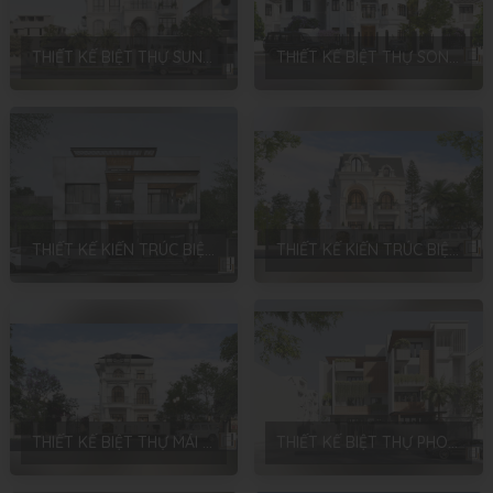
THIẾT KẾ BIỆT THỰ SUNNY GARDEN PHONG CÁCH NEO CLASSIC TẠI HÀ NỘI – ANH QUÂN
THIẾT KẾ BIỆT THỰ SONG LẬP TÂN TÂY ĐÔ PHONG CÁCH EUROSTYLE TẠI HÀ NỘI – ANH ĐẠT
THIẾT KẾ KIẾN TRÚC BIỆT THỰ PHONG CÁCH HIỆN ĐẠI TẠI BẮC GIANG – ANH HUY
THIẾT KẾ KIẾN TRÚC BIỆT THỰ MÁI MANSARD PHONG CÁCH NEO CLASSIC TẠI HƯNG YÊN – CHỊ THANH
THIẾT KẾ BIỆT THỰ MÁI NHẬT PHONG CÁCH NEO CLASSIC TẠI HƯNG YÊN – CHỊ THANH
THIẾT KẾ BIỆT THỰ PHONG CÁCH HIỆN ĐẠI TẠI HẢI DƯƠNG – ANH HƯNG