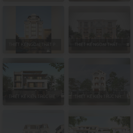
THIẾT KẾ NGOẠI THẤT PHÙNG XÁ BUILDING PHONG CÁCH TÂN CỔ ĐIỂN TẠI THẠCH THẤT – HÀ NỘI
THIẾT KẾ NGOẠI THẤT BIỆT THỰ PHONG CÁCH NEO CLASSIC TẠI VĂN GIANG – HƯNG YÊN – ANH PHÚC
THIẾT KẾ KIẾN TRÚC BIỆT THỰ PHONG CÁCH HIỆN ĐẠI TẠI SÓC SƠN – ANH TÙNG
THIẾT KẾ KIẾN TRÚC NHÀ Ở GIA ĐÌNH PHONG CÁCH T N CỔ ĐIỂN TẠI THANH TRÌ – ANH KHÔI