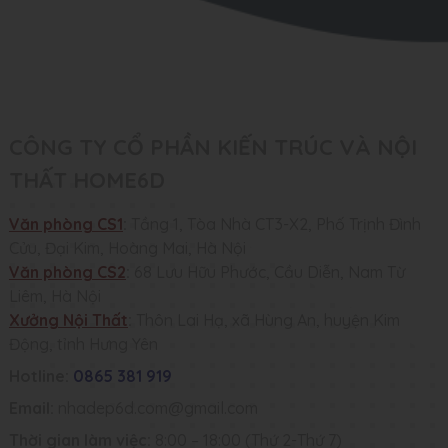
CÔNG TY CỔ PHẦN KIẾN TRÚC VÀ NỘI
THẤT HOME6D
Văn phòng CS1
:
Tầng 1, Tòa Nhà CT3-X2, Phố Trịnh Đình
Cửu, Đại Kim, Hoàng Mai, Hà Nội
Văn phòng CS2
:
68 Lưu Hữu Phước, Cầu Diễn, Nam Từ
Liêm, Hà Nội
Xưởng Nội Thất
:
Thôn Lai Hạ, xã Hùng An, huyện Kim
Động, tỉnh Hưng Yên
Hotline:
0865 381 919
Email:
nhadep6d.com@gmail.com
Thời gian làm việc:
8:00 – 18:00 (Thứ 2-Thứ 7)