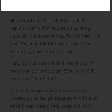
móng, đổ trần các tầng, đổ mái cất nóc)
miễn phí
Nhadep6d.com Với hơn 10 năm kinh
nghiệm, cam kết mang lại sự hài lòng
tuyệt đối cho khách hàng. Tư vấn miễn phí
trọn đời, nhận thiết kế và thi công trọn gói
từ a đến z, chìa khóa trao tay.
Tặng bản vẽ thiết kế khi khách hàng thi
công trọn gói hoặc giảm 50% khi khách
hàng thi công nội thất.
Các chuyên gia và kiến trúc sư của
nhadep6d sẽ lên phương án tư vấn thiết
kế nhà hợp phong thủy (hợp tuổi, hợp