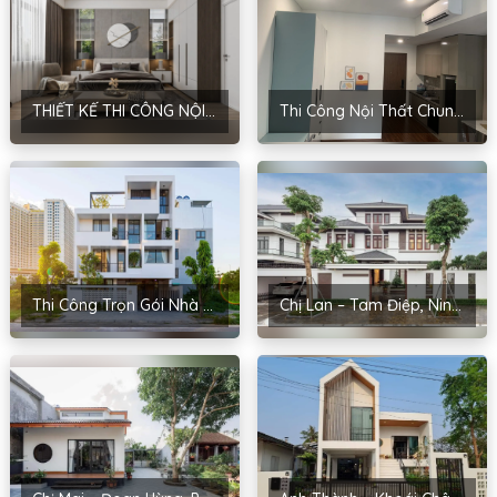
THIẾT KẾ THI CÔNG NỘI THẤT PHONG CÁCH HIỆN ĐẠI CHO ANH TUẤN ANH
Thi Công Nội Thất Chung Cư Masteri Ocean Park Tại Gia Lâm_Hà Nội
Thi Công Trọn Gói Nhà Anh Hiển – Hòa An, Cao Bằng
Chị Lan – Tam Điệp, Ninh Bình