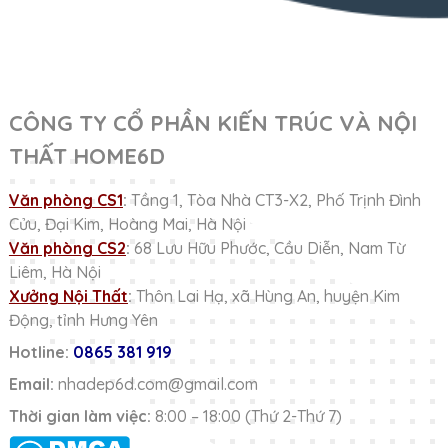
CÔNG TY CỔ PHẦN KIẾN TRÚC VÀ NỘI
THẤT HOME6D
Văn phòng CS1
:
Tầng 1, Tòa Nhà CT3-X2, Phố Trịnh Đình
Cửu, Đại Kim, Hoàng Mai, Hà Nội
Văn phòng CS2
:
68 Lưu Hữu Phước, Cầu Diễn, Nam Từ
Liêm, Hà Nội
Xưởng Nội Thất
:
Thôn Lai Hạ, xã Hùng An, huyện Kim
Động, tỉnh Hưng Yên
Hotline:
0865 381 919
Email:
nhadep6d.com@gmail.com
Thời gian làm việc:
8:00 – 18:00 (Thứ 2-Thứ 7)