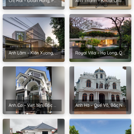
Chị Mai – Đoan Hùng, Phú Thọ
Anh Thành – Khoái Châu, Hưng Yên
Anh Lâm – Kiến Xương, Thái Bình
Royal Villa – Hạ Long, Quảng Ninh
Anh Cơ – Việt Yên, Bắc Giang
Anh Hà – Quế Võ, Bắc Ninh