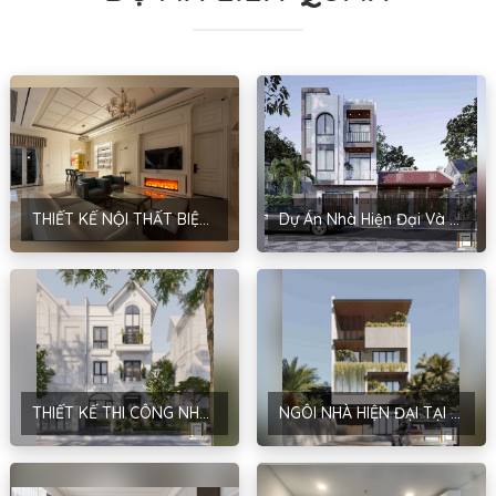
THIẾT KẾ NỘI THẤT BIỆT THỰ – PHONG CÁCH TÂN CỔ ĐIỂN – NHA TRANG
Dự Án Nhà Hiện Đại Và Sang Trọng Của Anh Hưng-Hoài Đức, Hà Nội
THIẾT KẾ THI CÔNG NHÀ HIỆN ĐẠI CỦA ANH PHƯƠNG TẠI HÀ NỘI
NGÔI NHÀ HIỆN ĐẠI TẠI BÌNH XUYÊN, VĨNH PHÚC CỦA MRS. DƯƠNG