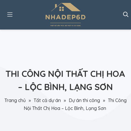
THI CÔNG NỘI THẤT CHỊ HOA
– LỘC BÌNH, LẠNG SƠN
Trang chủ
»
Tất cả dự án
»
Dự án thi công
»
Thi Công
Nội Thất Chị Hoa – Lộc Bình, Lạng Sơn