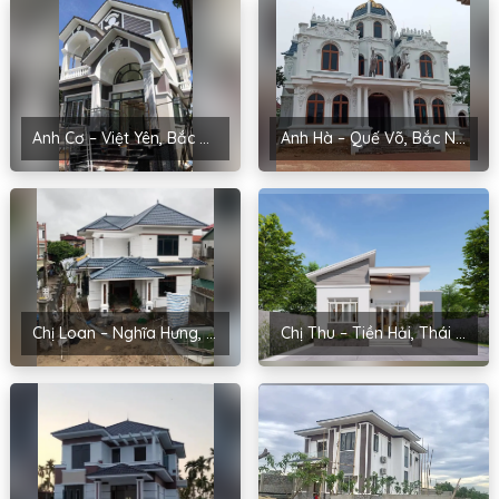
Anh Cơ – Việt Yên, Bắc Giang
Anh Hà – Quế Võ, Bắc Ninh
Chị Loan – Nghĩa Hưng, Nam Định
Chị Thu – Tiền Hải, Thái Bình