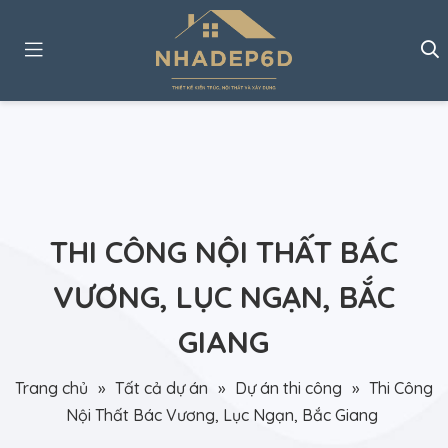
THI CÔNG NỘI THẤT BÁC
VƯƠNG, LỤC NGẠN, BẮC
GIANG
Trang chủ
»
Tất cả dự án
»
Dự án thi công
»
Thi Công
Nội Thất Bác Vương, Lục Ngạn, Bắc Giang