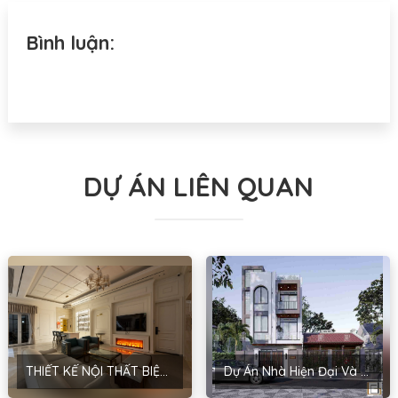
Bình luận:
DỰ ÁN LIÊN QUAN
THIẾT KẾ NỘI THẤT BIỆT THỰ – PHONG CÁCH TÂN CỔ ĐIỂN – NHA TRANG
Dự Án Nhà Hiện Đại Và Sang Trọng Của Anh Hưng-Hoài Đức, Hà Nội