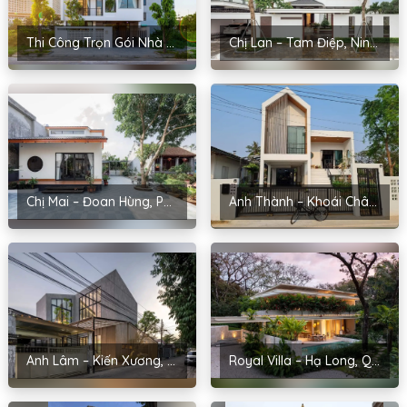
Thi Công Trọn Gói Nhà Anh Hiển – Hòa An, Cao Bằng
Chị Lan – Tam Điệp, Ninh Bình
Chị Mai – Đoan Hùng, Phú Thọ
Anh Thành – Khoái Châu, Hưng Yên
Anh Lâm – Kiến Xương, Thái Bình
Royal Villa – Hạ Long, Quảng Ninh