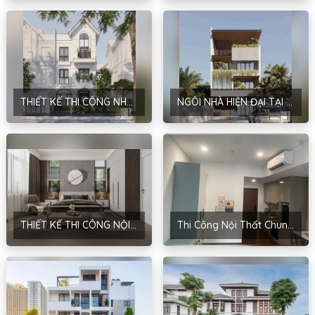
THIẾT KẾ THI CÔNG NHÀ HIỆN ĐẠI CỦA ANH PHƯƠNG TẠI HÀ NỘI
NGÔI NHÀ HIỆN ĐẠI TẠI BÌNH XUYÊN, VĨNH PHÚC CỦA MRS. DƯƠNG
THIẾT KẾ THI CÔNG NỘI THẤT PHONG CÁCH HIỆN ĐẠI CHO ANH TUẤN ANH
Thi Công Nội Thất Chung Cư Masteri Ocean Park Tại Gia Lâm_Hà Nội