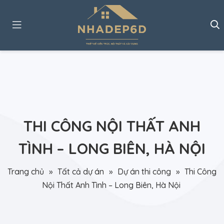
THI CÔNG NỘI THẤT ANH
TÌNH – LONG BIÊN, HÀ NỘI
Trang chủ
»
Tất cả dự án
»
Dự án thi công
»
Thi Công
Nội Thất Anh Tình – Long Biên, Hà Nội