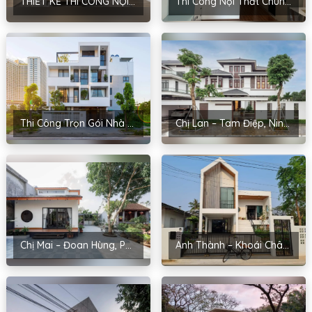
THIẾT KẾ THI CÔNG NỘI THẤT PHONG CÁCH HIỆN ĐẠI CHO ANH TUẤN ANH
Thi Công Nội Thất Chung Cư Masteri Ocean Park Tại Gia Lâm_Hà Nội
Thi Công Trọn Gói Nhà Anh Hiển – Hòa An, Cao Bằng
Chị Lan – Tam Điệp, Ninh Bình
Chị Mai – Đoan Hùng, Phú Thọ
Anh Thành – Khoái Châu, Hưng Yên