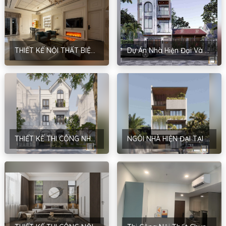
THIẾT KẾ NỘI THẤT BIỆT THỰ – PHONG CÁCH TÂN CỔ ĐIỂN – NHA TRANG
Dự Án Nhà Hiện Đại Và Sang Trọng Của Anh Hưng-Hoài Đức, Hà Nội
THIẾT KẾ THI CÔNG NHÀ HIỆN ĐẠI CỦA ANH PHƯƠNG TẠI HÀ NỘI
NGÔI NHÀ HIỆN ĐẠI TẠI BÌNH XUYÊN, VĨNH PHÚC CỦA MRS. DƯƠNG