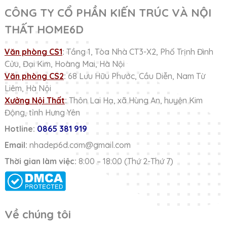
CÔNG TY CỔ PHẦN KIẾN TRÚC VÀ NỘI
THẤT HOME6D
Văn phòng CS1
:
Tầng 1, Tòa Nhà CT3-X2, Phố Trịnh Đình
Cửu, Đại Kim, Hoàng Mai, Hà Nội
Văn phòng CS2
:
68 Lưu Hữu Phước, Cầu Diễn, Nam Từ
Liêm, Hà Nội
Xưởng Nội Thất
:
Thôn Lai Hạ, xã Hùng An, huyện Kim
Động, tỉnh Hưng Yên
Hotline:
0865 381 919
Email:
nhadep6d.com@gmail.com
Thời gian làm việc:
8:00 – 18:00 (Thứ 2-Thứ 7)
Về chúng tôi