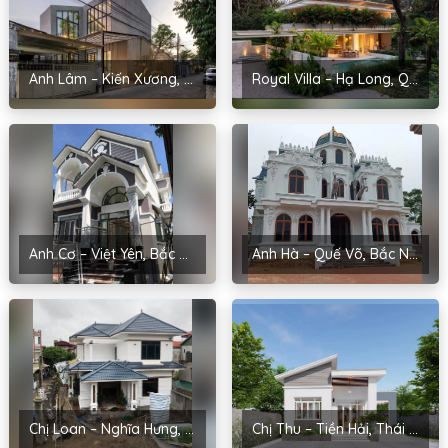
Anh Lâm – Kiến Xương, Thái Bình
Royal Villa – Hạ Long, Quảng Ninh
Anh Cơ – Việt Yên, Bắc Giang
Anh Hà – Quế Võ, Bắc Ninh
Chị Loan – Nghĩa Hưng, Nam Định
Chị Thu – Tiền Hải, Thái Bình