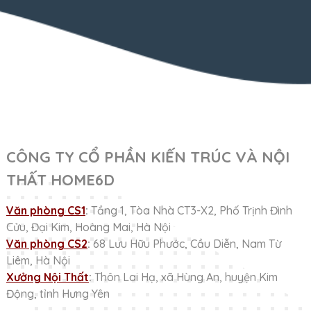
CÔNG TY CỔ PHẦN KIẾN TRÚC VÀ NỘI
THẤT HOME6D
Văn phòng CS1
:
Tầng 1, Tòa Nhà CT3-X2, Phố Trịnh Đình
Cửu, Đại Kim, Hoàng Mai, Hà Nội
Văn phòng CS2
:
68 Lưu Hữu Phước, Cầu Diễn, Nam Từ
Liêm, Hà Nội
Xưởng Nội Thất
:
Thôn Lai Hạ, xã Hùng An, huyện Kim
Động, tỉnh Hưng Yên