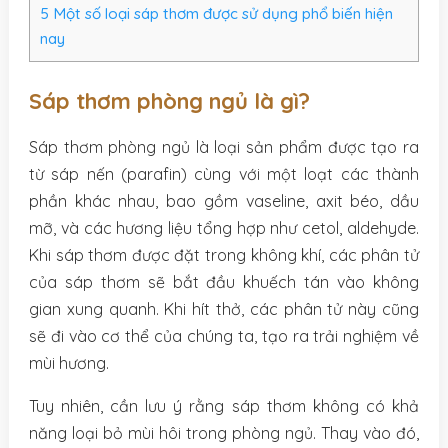
5
Một số loại sáp thơm được sử dụng phổ biến hiện
nay
Sáp thơm phòng ngủ là gì?
Sáp thơm phòng ngủ là loại sản phẩm được tạo ra
từ sáp nến (parafin) cùng với một loạt các thành
phần khác nhau, bao gồm vaseline, axit béo, dầu
mỡ, và các hương liệu tổng hợp như cetol, aldehyde.
Khi sáp thơm được đặt trong không khí, các phân tử
của sáp thơm sẽ bắt đầu khuếch tán vào không
gian xung quanh. Khi hít thở, các phân tử này cũng
sẽ đi vào cơ thể của chúng ta, tạo ra trải nghiệm về
mùi hương.
Tuy nhiên, cần lưu ý rằng sáp thơm không có khả
năng loại bỏ mùi hôi trong phòng ngủ. Thay vào đó,