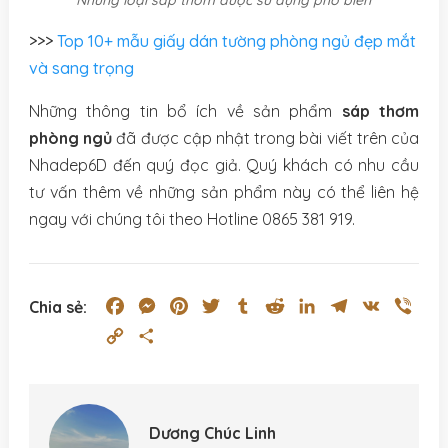
Những loại sáp thơm được sử dụng phổ biến
>>>
Top 10+ mẫu giấy dán tường phòng ngủ đẹp mắt
và sang trọng
Những thông tin bổ ích về sản phẩm
sáp thơm
phòng ngủ
đã được cập nhật trong bài viết trên của
Nhadep6D đến quý đọc giả. Quý khách có nhu cầu
tư vấn thêm về những sản phẩm này có thể liên hệ
ngay với chúng tôi theo Hotline 0865 381 919.
Facebook
Messenger
Pinterest
Twitter
Tumblr
Reddit
LinkedIn
Telegram
VK
Vibe
Chia sẻ:
Copy
Share
Link
Dương Chúc Linh