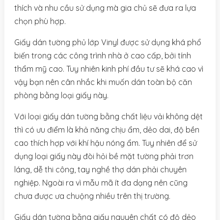
thích và nhu cầu sử dụng mà gia chủ sẽ đưa ra lựa
chọn phù hợp.
Giấy dán tường phủ lớp Vinyl được sử dụng khá phổ
biến trong các công trình nhà ở cao cấp, bởi tính
thẩm mỹ cao. Tuy nhiên kinh phí đầu tư sẽ khá cao vì
vậy bạn nên cân nhắc khi muốn dán toàn bộ căn
phòng bằng loại giấy này.
Với loại giấy dán tường bằng chất liệu vải không dệt
thì có ưu điểm là khả năng chịu ẩm, dẻo dai, độ bền
cao thích hợp với khí hậu nóng ẩm. Tuy nhiên để sử
dụng loại giấy này đòi hỏi bề mặt tường phải trơn
láng, dễ thi công, tay nghề thợ dán phải chuyên
nghiệp. Ngoài ra vì mẫu mã ít đa dạng nên cũng
chưa được ưa chuộng nhiều trên thị trường.
Giấy dán tường bằng giấy nguyên chất có độ dẻo