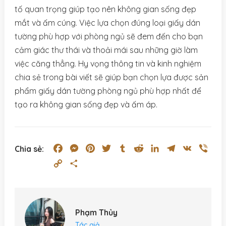
tố quan trọng giúp tạo nên không gian sống đẹp
mắt và ấm cúng. Việc lựa chọn đúng loại giấy dán
tường phù hợp với phòng ngủ sẽ đem đến cho bạn
cảm giác thư thái và thoải mái sau những giờ làm
việc căng thẳng. Hy vọng thông tin và kinh nghiệm
chia sẻ trong bài viết sẽ giúp bạn chọn lựa được sản
phẩm giấy dán tường phòng ngủ phù hợp nhất để
tạo ra không gian sống đẹp và ấm áp.
Facebook
Messenger
Pinterest
Twitter
Tumblr
Reddit
LinkedIn
Telegram
VK
Vibe
Chia sẻ:
Copy
Share
Link
Phạm Thủy
Tác giả