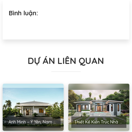
Bình luận:
DỰ ÁN LIÊN QUAN
Anh Minh – Ý Yên, Nam Định
Thiết Kế Kiến Trúc Nhà Cấp 4 Anh Kiểm – Yên Phong, Bắc Ninh