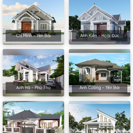
Chị Minh – Yên Bái
Anh Kiên – Hoài Đức
Anh Hà – Phú Thọ
Anh Cường – Yên Bái