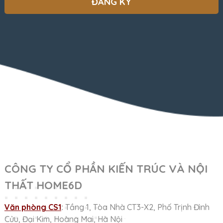
CÔNG TY CỔ PHẦN KIẾN TRÚC VÀ NỘI
THẤT HOME6D
Văn phòng CS1
:
Tầng 1, Tòa Nhà CT3-X2, Phố Trịnh Đình
Cửu, Đại Kim, Hoàng Mai, Hà Nội