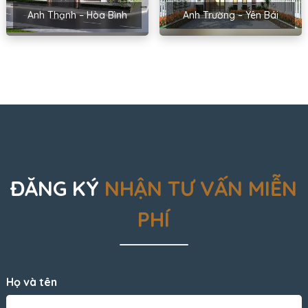
Anh Thạnh – Hòa Bình
Anh Trường – Yên Bái
ĐĂNG KÝ
NHẬN TƯ VẤN MIỄN
PHÍ
Họ và tên