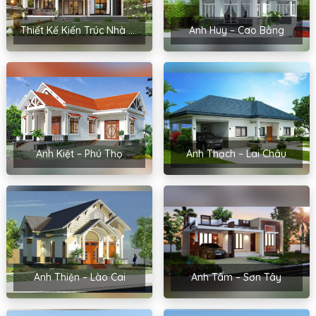
Thiết Kế Kiến Trúc Nhà Cấp 4 Của Chị Hoa – Hải Phòng
Anh Huy – Cao Bằng
Anh Kiệt – Phú Thọ
Anh Thạch – Lai Châu
Anh Thiện – Lào Cai
Anh Tâm – Sơn Tây