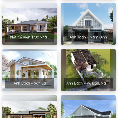
Thiết Kế Kiến Trúc Nhà Sân Vườn Của Chị Hoài – Thanh Miện, Hải Dương
Anh Toán – Nam Định
Anh Bách – Sơn La
Anh Bách – Vụ Bản, Nam Định