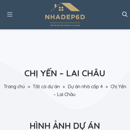
CHỊ YẾN – LAI CHÂU
Trang chủ
»
Tất cả dự án
»
Dự án nhà cấp 4
»
Chị Yến
– Lai Châu
HÌNH ẢNH DỰ ÁN