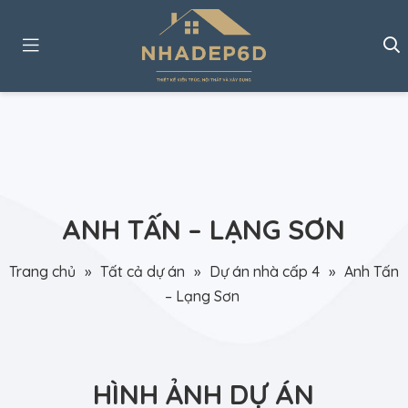
ANH TẤN – LẠNG SƠN
Trang chủ
»
Tất cả dự án
»
Dự án nhà cấp 4
»
Anh Tấn
– Lạng Sơn
HÌNH ẢNH DỰ ÁN