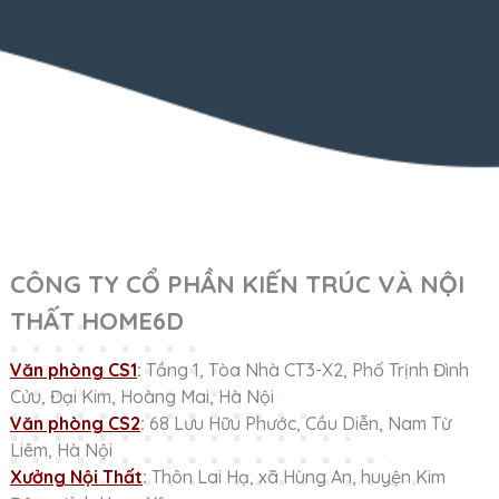
CÔNG TY CỔ PHẦN KIẾN TRÚC VÀ NỘI
THẤT HOME6D
Văn phòng CS1
:
Tầng 1, Tòa Nhà CT3-X2, Phố Trịnh Đình
Cửu, Đại Kim, Hoàng Mai, Hà Nội
Văn phòng CS2
:
68 Lưu Hữu Phước, Cầu Diễn, Nam Từ
Liêm, Hà Nội
Xưởng Nội Thất
:
Thôn Lai Hạ, xã Hùng An, huyện Kim