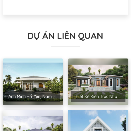
DỰ ÁN LIÊN QUAN
Anh Minh – Ý Yên, Nam Định
Thiết Kế Kiến Trúc Nhà Cấp 4 Anh Kiểm – Yên Phong, Bắc Ninh