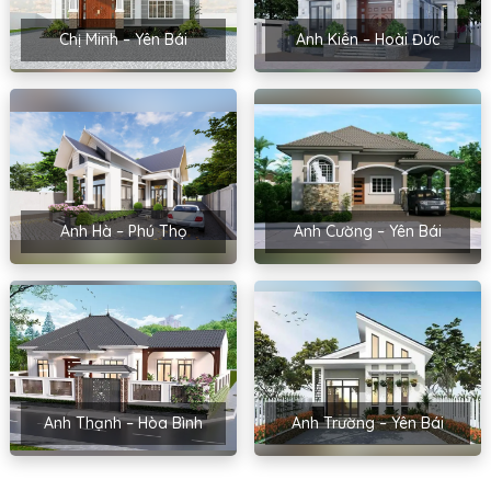
Chị Minh – Yên Bái
Anh Kiên – Hoài Đức
Anh Hà – Phú Thọ
Anh Cường – Yên Bái
Anh Thạnh – Hòa Bình
Anh Trường – Yên Bái