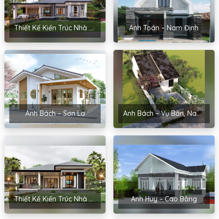
Thiết Kế Kiến Trúc Nhà Sân Vườn Của Chị Hoài – Thanh Miện, Hải Dương
Anh Toán – Nam Định
Anh Bách – Sơn La
Anh Bách – Vụ Bản, Nam Định
Thiết Kế Kiến Trúc Nhà Cấp 4 Của Chị Hoa – Hải Phòng
Anh Huy – Cao Bằng