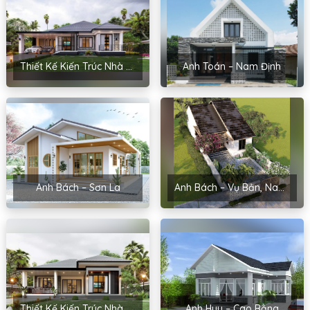
Thiết Kế Kiến Trúc Nhà Sân Vườn Của Chị Hoài – Thanh Miện, Hải Dương
Anh Toán – Nam Định
Anh Bách – Sơn La
Anh Bách – Vụ Bản, Nam Định
Thiết Kế Kiến Trúc Nhà Cấp 4 Của Chị Hoa – Hải Phòng
Anh Huy – Cao Bằng