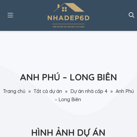
ANH PHÚ – LONG BIÊN
Trang chủ
»
Tất cả dự án
»
Dự án nhà cấp 4
»
Anh Phú
– Long Biên
HÌNH ẢNH DỰ ÁN