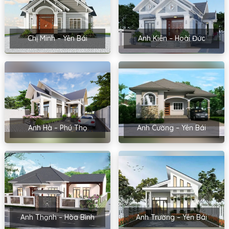
Chị Minh – Yên Bái
Anh Kiên – Hoài Đức
Anh Hà – Phú Thọ
Anh Cường – Yên Bái
Anh Thạnh – Hòa Bình
Anh Trường – Yên Bái