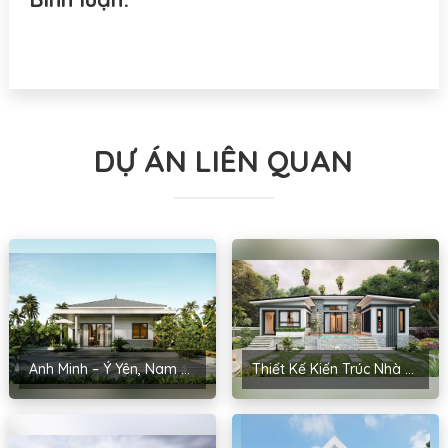
DỰ ÁN LIÊN QUAN
Anh Minh – Ý Yên, Nam Định
Thiết Kế Kiến Trúc Nhà Cấp 4 Anh Kiểm – Yên Phong, Bắc Ninh