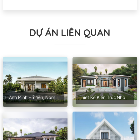
DỰ ÁN LIÊN QUAN
Anh Minh – Ý Yên, Nam Định
Thiết Kế Kiến Trúc Nhà Cấp 4 Anh Kiểm – Yên Phong, Bắc Ninh