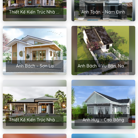
Thiết Kế Kiến Trúc Nhà Sân Vườn Của Chị Hoài – Thanh Miện, Hải Dương
Anh Toán – Nam Định
Anh Bách – Sơn La
Anh Bách – Vụ Bản, Nam Định
Thiết Kế Kiến Trúc Nhà Cấp 4 Của Chị Hoa – Hải Phòng
Anh Huy – Cao Bằng