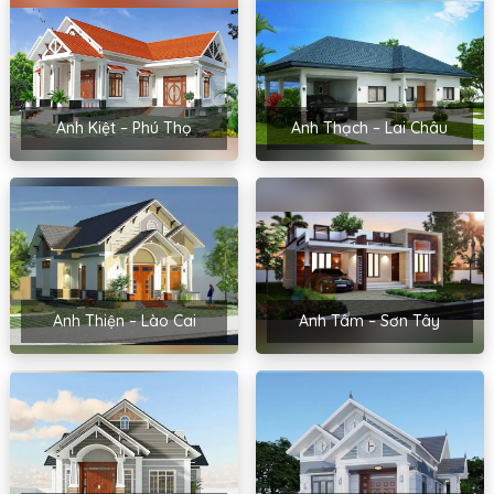
Anh Kiệt – Phú Thọ
Anh Thạch – Lai Châu
Anh Thiện – Lào Cai
Anh Tâm – Sơn Tây