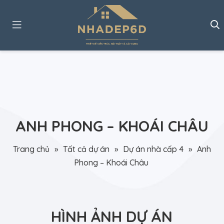
ANH PHONG – KHOÁI CHÂU
Trang chủ
»
Tất cả dự án
»
Dự án nhà cấp 4
»
Anh
Phong – Khoái Châu
HÌNH ẢNH DỰ ÁN