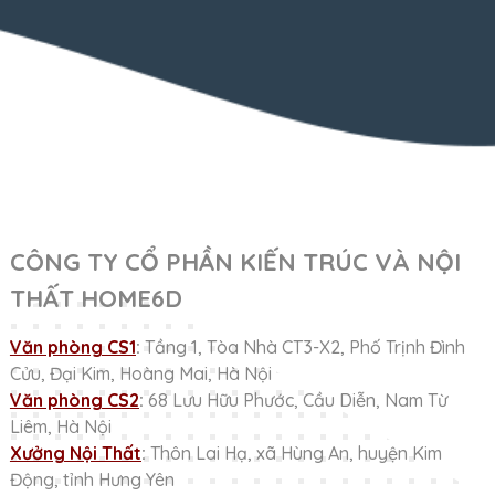
CÔNG TY CỔ PHẦN KIẾN TRÚC VÀ NỘI
THẤT HOME6D
Văn phòng CS1
:
Tầng 1, Tòa Nhà CT3-X2, Phố Trịnh Đình
Cửu, Đại Kim, Hoàng Mai, Hà Nội
Văn phòng CS2
:
68 Lưu Hữu Phước, Cầu Diễn, Nam Từ
Liêm, Hà Nội
Xưởng Nội Thất
:
Thôn Lai Hạ, xã Hùng An, huyện Kim
Động, tỉnh Hưng Yên