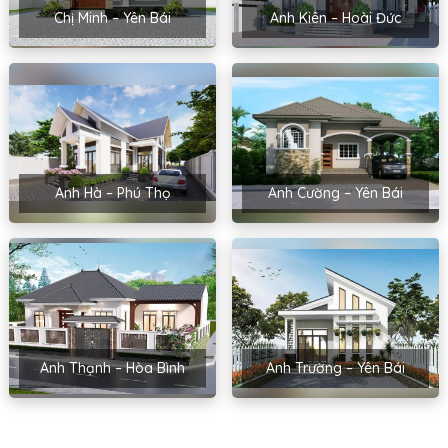
Chị Minh – Yên Bái
Anh Kiên – Hoài Đức
Anh Hà – Phú Thọ
Anh Cường – Yên Bái
Anh Thạnh – Hòa Bình
Anh Trường – Yên Bái