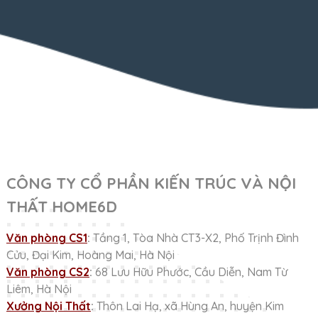
CÔNG TY CỔ PHẦN KIẾN TRÚC VÀ NỘI
THẤT HOME6D
Văn phòng CS1
:
Tầng 1, Tòa Nhà CT3-X2, Phố Trịnh Đình
Cửu, Đại Kim, Hoàng Mai, Hà Nội
Văn phòng CS2
:
68 Lưu Hữu Phước, Cầu Diễn, Nam Từ
Liêm, Hà Nội
Xưởng Nội Thất
:
Thôn Lai Hạ, xã Hùng An, huyện Kim