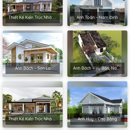
Thiết Kế Kiến Trúc Nhà Sân Vườn Của Chị Hoài – Thanh Miện, Hải Dương
Anh Toán – Nam Định
Anh Bách – Sơn La
Anh Bách – Vụ Bản, Nam Định
Thiết Kế Kiến Trúc Nhà Cấp 4 Của Chị Hoa – Hải Phòng
Anh Huy – Cao Bằng