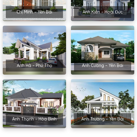
Chị Minh – Yên Bái
Anh Kiên – Hoài Đức
Anh Hà – Phú Thọ
Anh Cường – Yên Bái
Anh Thạnh – Hòa Bình
Anh Trường – Yên Bái