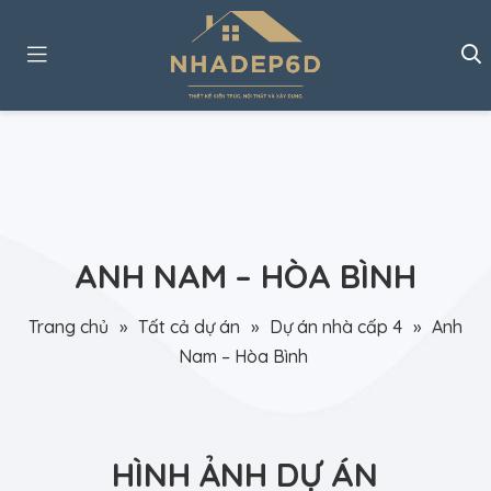
ANH NAM – HÒA BÌNH
Trang chủ
»
Tất cả dự án
»
Dự án nhà cấp 4
»
Anh
Nam – Hòa Bình
HÌNH ẢNH DỰ ÁN