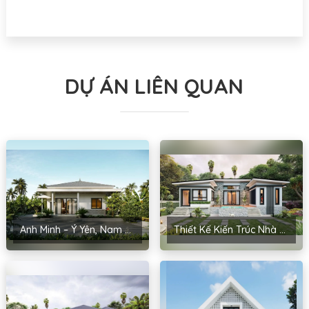
DỰ ÁN LIÊN QUAN
Anh Minh – Ý Yên, Nam Định
Thiết Kế Kiến Trúc Nhà Cấp 4 Anh Kiểm – Yên Phong, Bắc Ninh