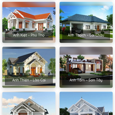
Anh Kiệt – Phú Thọ
Anh Thạch – Lai Châu
Anh Thiện – Lào Cai
Anh Tâm – Sơn Tây