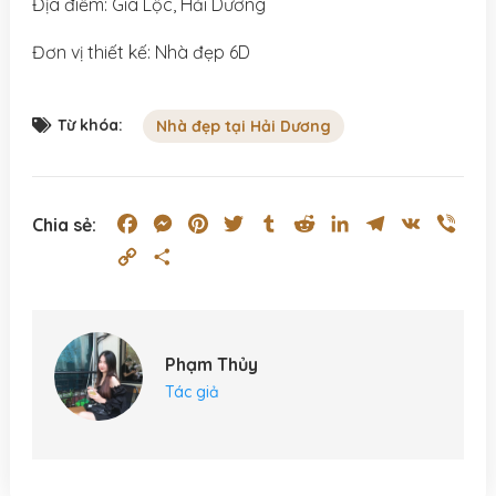
Địa điểm: Gia Lộc, Hải Dương
Đơn vị thiết kế: Nhà đẹp 6D
Từ khóa:
Nhà đẹp tại Hải Dương
Facebook
Messenger
Pinterest
Twitter
Tumblr
Reddit
LinkedIn
Telegram
VK
Vibe
Chia sẻ:
Copy
Share
Link
Phạm Thủy
Tác giả