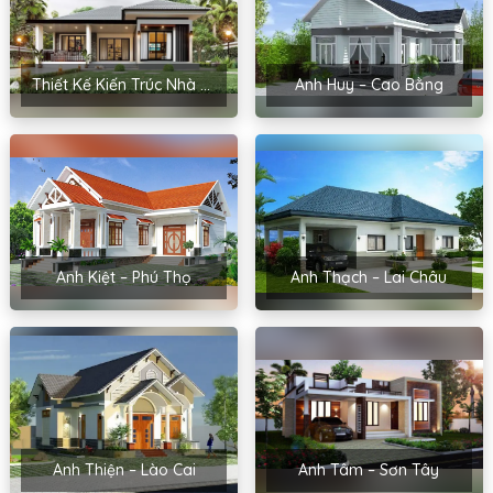
Thiết Kế Kiến Trúc Nhà Cấp 4 Của Chị Hoa – Hải Phòng
Anh Huy – Cao Bằng
Anh Kiệt – Phú Thọ
Anh Thạch – Lai Châu
Anh Thiện – Lào Cai
Anh Tâm – Sơn Tây