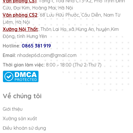
Văn phòng CS1
:
Tầng 1, Tòa Nhà CT3-X2, Phố Trịnh Đình
Cửu, Đại Kim, Hoàng Mai, Hà Nội
Văn phòng CS2
:
68 Lưu Hữu Phước, Cầu Diễn, Nam Từ
Liêm, Hà Nội
Xưởng Nội Thất
:
Thôn Lai Hạ, xã Hùng An, huyện Kim
Động, tỉnh Hưng Yên
Hotline:
0865 381 919
Email:
nhadep6d.com@gmail.com
Thời gian làm việc:
8:00 – 18:00 (Thứ 2-Thứ 7)
Về chúng tôi
Giới thiệu
Xưởng sản xuất
Điều khoản sử dụng