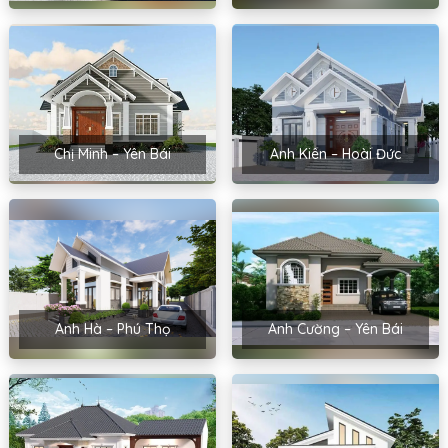
Chị Minh – Yên Bái
Anh Kiên – Hoài Đức
Anh Hà – Phú Thọ
Anh Cường – Yên Bái