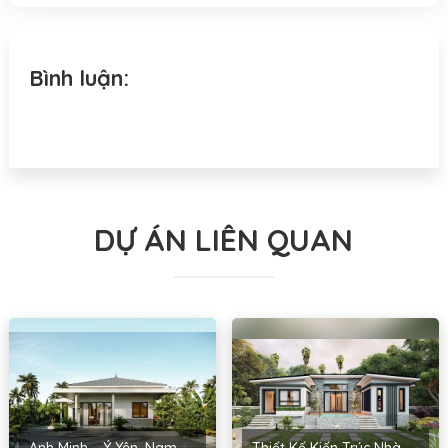
Bình luận:
DỰ ÁN LIÊN QUAN
Anh Minh – Ý Yên, Nam Định
Thiết Kế Kiến Trúc Nhà Cấp 4 Anh Kiểm – Yên Phong, Bắc Ninh