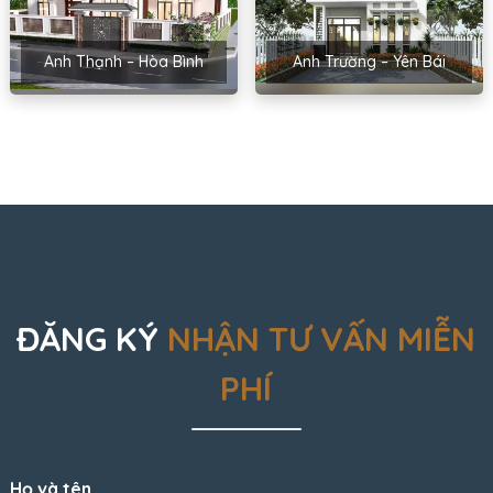
Anh Thạnh – Hòa Bình
Anh Trường – Yên Bái
ĐĂNG KÝ
NHẬN TƯ VẤN MIỄN
PHÍ
Họ và tên