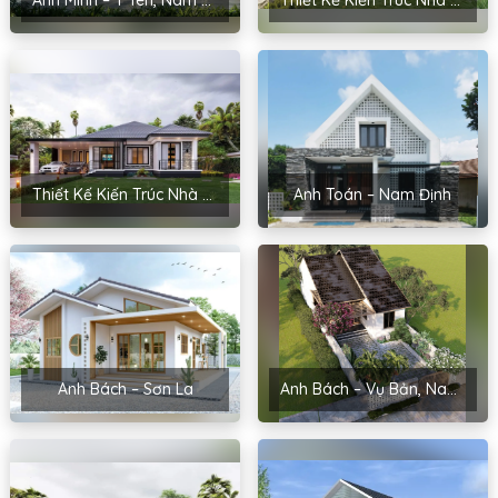
Thiết Kế Kiến Trúc Nhà Sân Vườn Của Chị Hoài – Thanh Miện, Hải Dương
Anh Toán – Nam Định
Anh Bách – Sơn La
Anh Bách – Vụ Bản, Nam Định