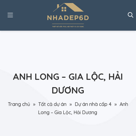
ANH LONG – GIA LỘC, HẢI
DƯƠNG
Trang chủ
»
Tất cả dự án
»
Dự án nhà cấp 4
»
Anh
Long – Gia Lộc, Hải Dương