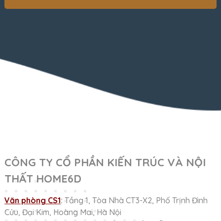
CÔNG TY CỔ PHẦN KIẾN TRÚC VÀ NỘI
THẤT HOME6D
Văn phòng CS1
:
Tầng 1, Tòa Nhà CT3-X2, Phố Trịnh Đình
Cửu, Đại Kim, Hoàng Mai, Hà Nội