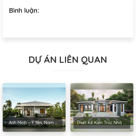
Bình luận:
DỰ ÁN LIÊN QUAN
Anh Minh – Ý Yên, Nam Định
Thiết Kế Kiến Trúc Nhà Cấp 4 Anh Kiểm – Yên Phong, Bắc Ninh