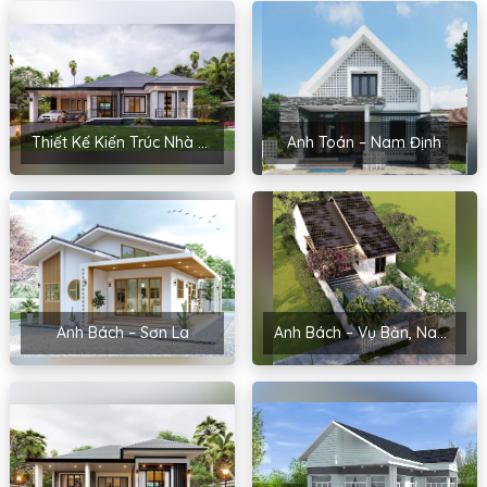
Thiết Kế Kiến Trúc Nhà Sân Vườn Của Chị Hoài – Thanh Miện, Hải Dương
Anh Toán – Nam Định
Anh Bách – Sơn La
Anh Bách – Vụ Bản, Nam Định