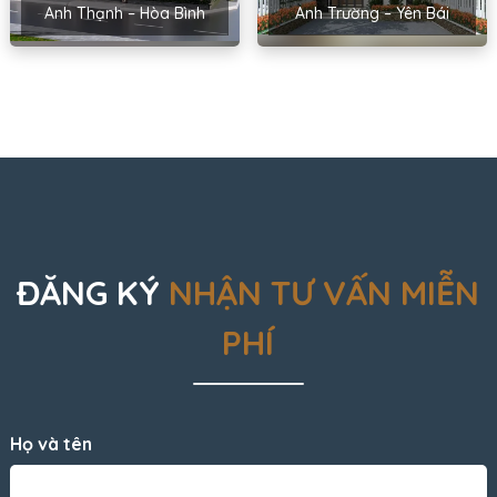
Anh Thạnh – Hòa Bình
Anh Trường – Yên Bái
ĐĂNG KÝ
NHẬN TƯ VẤN MIỄN
PHÍ
Họ và tên