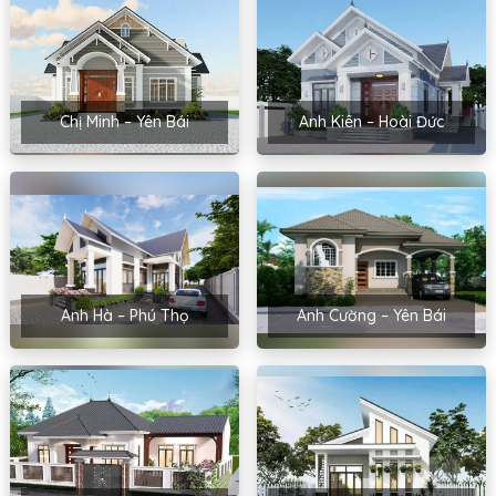
Chị Minh – Yên Bái
Anh Kiên – Hoài Đức
Anh Hà – Phú Thọ
Anh Cường – Yên Bái