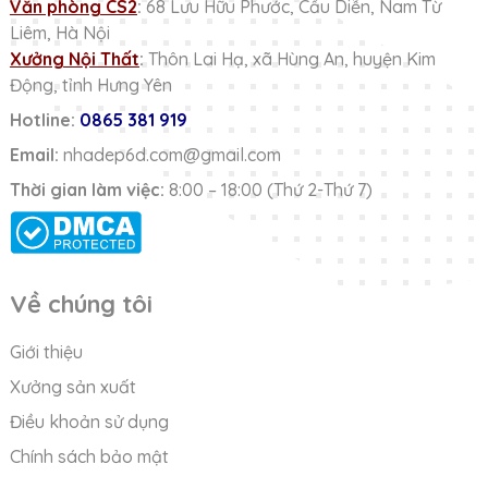
Văn phòng CS2
:
68 Lưu Hữu Phước, Cầu Diễn, Nam Từ
Liêm, Hà Nội
Xưởng Nội Thất
:
Thôn Lai Hạ, xã Hùng An, huyện Kim
Động, tỉnh Hưng Yên
Hotline:
0865 381 919
Email:
nhadep6d.com@gmail.com
Thời gian làm việc:
8:00 – 18:00 (Thứ 2-Thứ 7)
Về chúng tôi
Giới thiệu
Xưởng sản xuất
Điều khoản sử dụng
Chính sách bảo mật