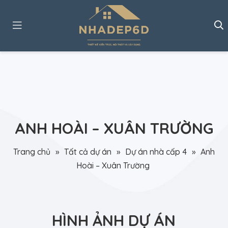
ANH HOÀI – XUÂN TRƯỜNG
Trang chủ
»
Tất cả dự án
»
Dự án nhà cấp 4
»
Anh
Hoài – Xuân Trường
HÌNH ẢNH DỰ ÁN