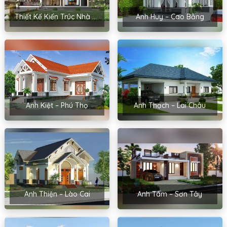
Thiết Kế Kiến Trúc Nhà Cấp 4 Của Chị Hoa – Hải Phòng
Anh Huy – Cao Bằng
Anh Kiệt – Phú Thọ
Anh Thạch – Lai Châu
Anh Thiện – Lào Cai
Anh Tâm – Sơn Tây