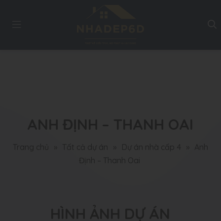
ANH ĐỊNH – THANH OAI
Trang chủ
»
Tất cả dự án
»
Dự án nhà cấp 4
»
Anh
Định – Thanh Oai
HÌNH ẢNH DỰ ÁN