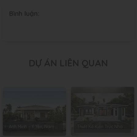
Bình luận:
DỰ ÁN LIÊN QUAN
Anh Minh – Ý Yên, Nam Định
Thiết Kế Kiến Trúc Nhà Cấp 4 Anh Kiểm – Yên Phong, Bắc Ninh