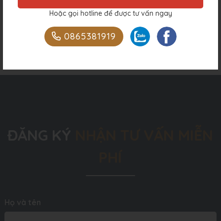
Anh Thạnh – Hòa Bình
Anh Trường – Yên Bái
Hoặc gọi hotline để được tư vấn ngay
0865381919
ĐĂNG KÝ
NHẬN TƯ VẤN MIỄN
PHÍ
Họ và tên