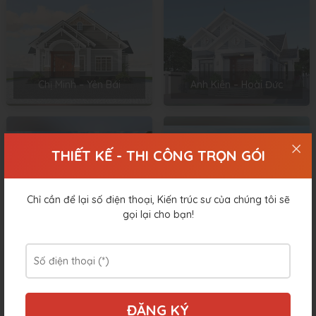
Chị Minh – Yên Bái
Anh Kiên – Hoài Đức
THIẾT KẾ - THI CÔNG TRỌN GÓI
Chỉ cần để lại số điện thoại, Kiến trúc sư của chúng tôi sẽ
Anh Hà – Phú Thọ
Anh Cường – Yên Bái
gọi lại cho bạn!