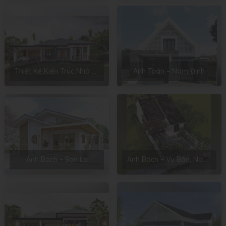
Thiết Kế Kiến Trúc Nhà Sân Vườn Của Chị Hoài – Thanh Miện, Hải Dương
Anh Toán – Nam Định
Anh Bách – Sơn La
Anh Bách – Vụ Bản, Nam Định