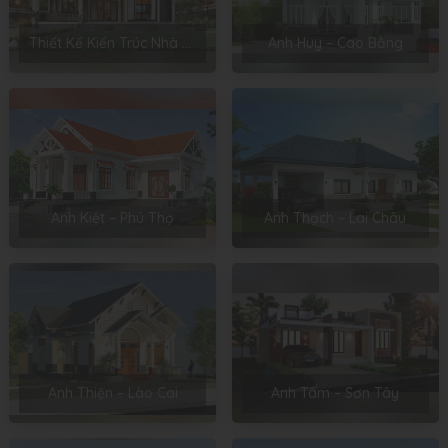
Thiết Kế Kiến Trúc Nhà Cấp 4 Của Chị Hoa – Hải Phòng
Anh Huy – Cao Bằng
Anh Kiệt – Phú Thọ
Anh Thạch – Lai Châu
Anh Thiện – Lào Cai
Anh Tâm – Sơn Tây