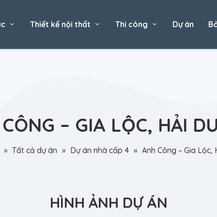
úc
Thiết kế nội thất
Thi công
Dự án
Bả
CÔNG – GIA LỘC, HẢI 
»
Tất cả dự án
»
Dự án nhà cấp 4
»
Anh Công – Gia Lộc,
HÌNH ẢNH DỰ ÁN