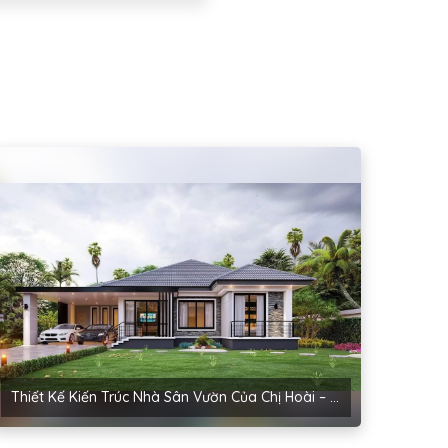
Thiết Kế Kiến Trúc Nhà Sân Vườn Của Chị Hoài – Thanh Miện, Hải Dương