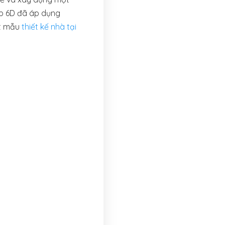
p 6D đã áp dụng
ột mẫu
thiết kế nhà tại