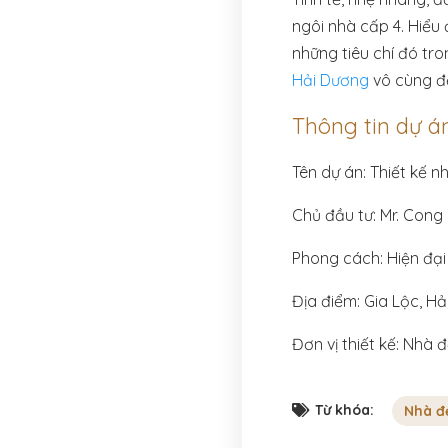
ngôi nhà cấp 4. Hiể
những tiêu chí đó tr
Hải Dương
vô cùng đẹ
Thông tin dự á
Tên dự án: Thiết kế n
Chủ đầu tư: Mr. Cong
Phong cách: Hiện đại
Địa điểm: Gia Lộc, H
Đơn vị thiết kế: Nhà 
Từ khóa:
Nhà đ