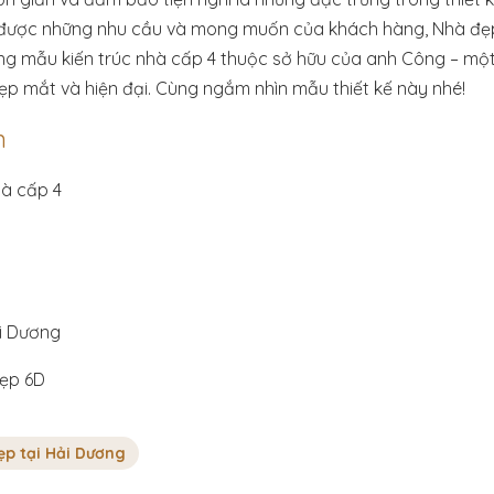
u được những nhu cầu và mong muốn của khách hàng, Nhà đẹ
ong mẫu kiến trúc nhà cấp 4 thuộc sở hữu của anh Công – m
p mắt và hiện đại. Cùng ngắm nhìn mẫu thiết kế này nhé!
n
hà cấp 4
ải Dương
đẹp 6D
ẹp tại Hải Dương