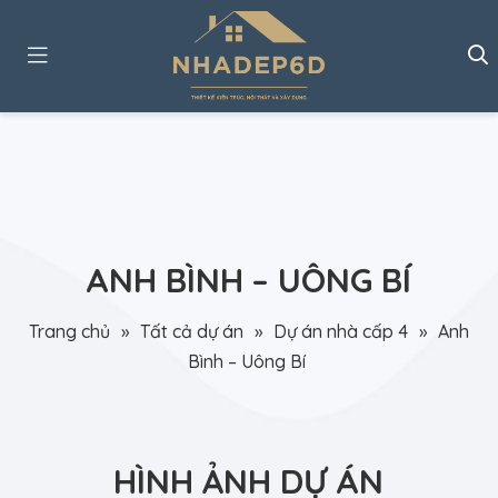
ANH BÌNH – UÔNG BÍ
Trang chủ
»
Tất cả dự án
»
Dự án nhà cấp 4
»
Anh
Bình – Uông Bí
HÌNH ẢNH DỰ ÁN