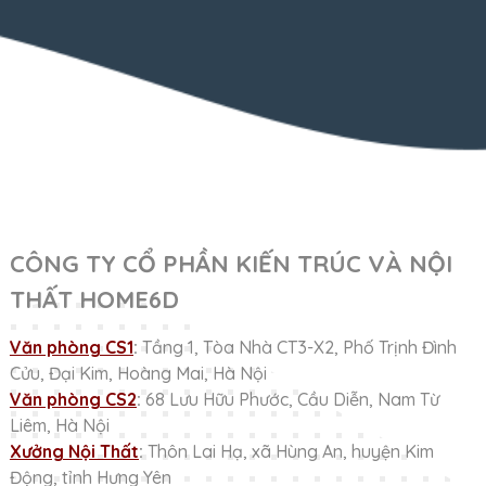
CÔNG TY CỔ PHẦN KIẾN TRÚC VÀ NỘI
THẤT HOME6D
Văn phòng CS1
:
Tầng 1, Tòa Nhà CT3-X2, Phố Trịnh Đình
Cửu, Đại Kim, Hoàng Mai, Hà Nội
Văn phòng CS2
:
68 Lưu Hữu Phước, Cầu Diễn, Nam Từ
Liêm, Hà Nội
Xưởng Nội Thất
:
Thôn Lai Hạ, xã Hùng An, huyện Kim
Động, tỉnh Hưng Yên