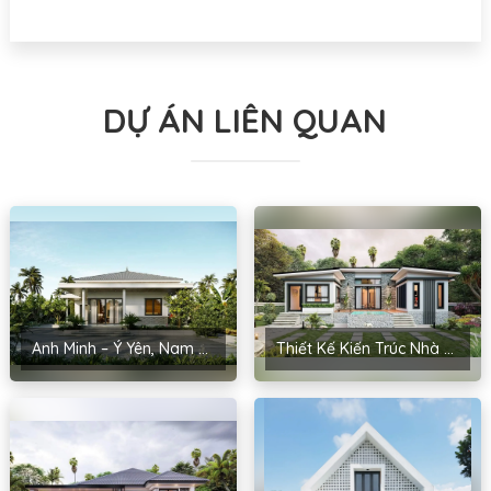
DỰ ÁN LIÊN QUAN
Anh Minh – Ý Yên, Nam Định
Thiết Kế Kiến Trúc Nhà Cấp 4 Anh Kiểm – Yên Phong, Bắc Ninh