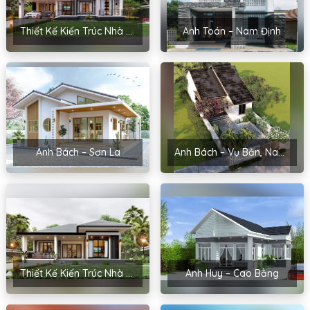
Thiết Kế Kiến Trúc Nhà Sân Vườn Của Chị Hoài – Thanh Miện, Hải Dương
Anh Toán – Nam Định
Anh Bách – Sơn La
Anh Bách – Vụ Bản, Nam Định
Thiết Kế Kiến Trúc Nhà Cấp 4 Của Chị Hoa – Hải Phòng
Anh Huy – Cao Bằng