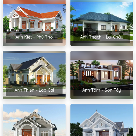
Anh Kiệt – Phú Thọ
Anh Thạch – Lai Châu
Anh Thiện – Lào Cai
Anh Tâm – Sơn Tây