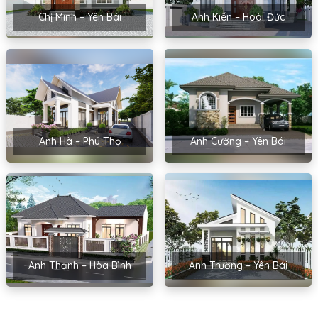
Chị Minh – Yên Bái
Anh Kiên – Hoài Đức
Anh Hà – Phú Thọ
Anh Cường – Yên Bái
Anh Thạnh – Hòa Bình
Anh Trường – Yên Bái